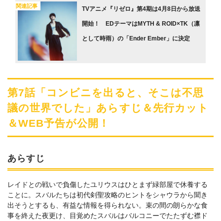
関連記事
TVアニメ『リゼロ』第4期は4月8日から放送
開始！ EDテーマはMYTH & ROID×TK（凛
として時⾬）の「Ender Ember」に決定
第7話「コンビニを出ると、そこは不思
議の世界でした」あらすじ＆先行カット
＆WEB予告が公開！
あらすじ
レイドとの戦いで負傷したユリウスはひとまず緑部屋で休養する
ことに。スバルたちは初代剣聖攻略のヒントをシャウラから聞き
出そうとするも、有益な情報を得られない。束の間の朗らかな食
事を終えた夜更け、目覚めたスバルはバルコニーでたたずむ襟ド