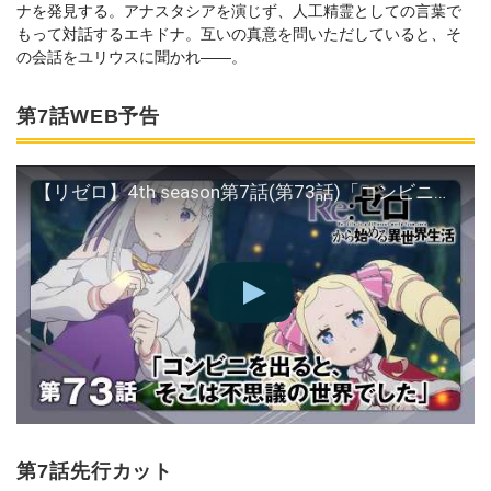
ナを発見する。アナスタシアを演じず、人工精霊としての言葉で
もって対話するエキドナ。互いの真意を問いただしていると、そ
の会話をユリウスに聞かれ――。
第7話WEB予告
【リゼロ】4th season第7話(第73話)「コンビニを出ると、そこは不思議の世界でした」WEB予告│TVアニメ『Re:ゼロから始める異世界生活』4th season 好評放送中
第7話先行カット