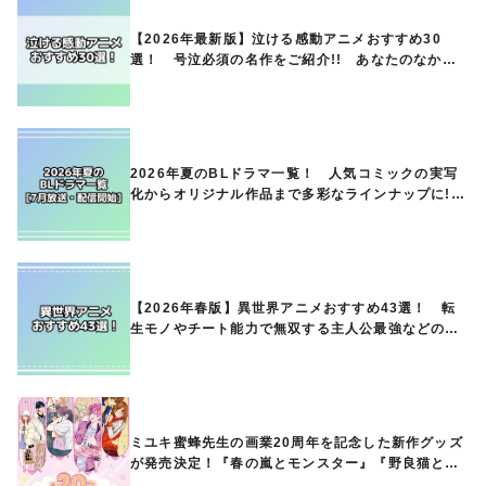
【2026年最新版】泣ける感動アニメおすすめ30
選！ 号泣必須の名作をご紹介!! あなたのなかの
ランキングは？
2026年夏のBLドラマ一覧！ 人気コミックの実写
化からオリジナル作品まで多彩なラインナップに!!
【7月放送・配信開始】
【2026年春版】異世界アニメおすすめ43選！ 転
生モノやチート能力で無双する主人公最強などの人
気作品、異世界ファンタジーや隠れた名作までご紹
介!!
ミユキ蜜蜂先生の画業20周年を記念した新作グッズ
が発売決定！『春の嵐とモンスター』『野良猫と
狼』『営業ですから』『なまいきざかり。』から、