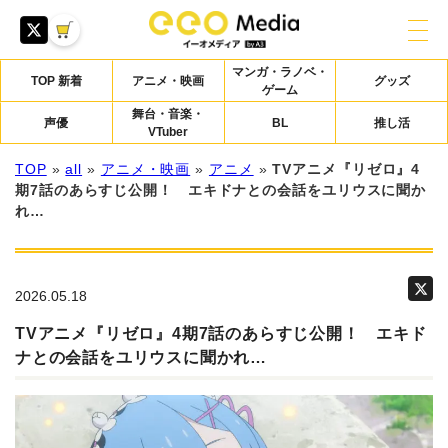
マンガ・ラノベ・
TOP 新着
アニメ・映画
グッズ
ゲーム
舞台・音楽・
声優
BL
推し活
VTuber
TOP
»
all
»
アニメ・映画
»
アニメ
»
TVアニメ『リゼロ』4
期7話のあらすじ公開！ エキドナとの会話をユリウスに聞か
れ…
2026.05.18
TVアニメ『リゼロ』4期7話のあらすじ公開！ エキド
ナとの会話をユリウスに聞かれ…