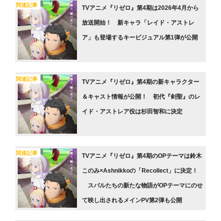
関連記事
TVアニメ『リゼロ』第4期は2026年4月から
放送開始！ 新キャラ「レイド・アストレ
ア」も登場するキービジュアル第1弾が公開
関連記事
TVアニメ『リゼロ』第4期の新キャラクター
＆キャスト情報が公開！ 初代『剣聖』のレ
イド・アストレア役は杉田智和に決定
関連記事
TVアニメ『リゼロ』第4期のOPテーマは鈴木
このみ×Ashnikkoの「Recollect」に決定！
スバルたちの新たな物語がOPテーマにのせ
て映し出されるメインPV第2弾も公開