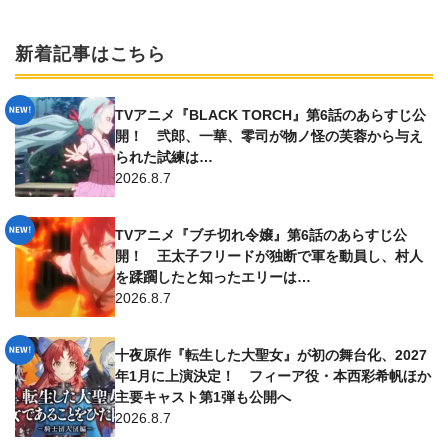
新着記事はこちら
TVアニメ『BLACK TORCH』第6話のあらすじ公
開！ 弐郎、一華、零司が物ノ怪の芙蓉から与え
られた試練は…
2026.8.7
TVアニメ『ブチ切れ令嬢』第6話のあらすじ公
開！ 王太子フリードが独断で軍を動員し、村人
を蹂躙したと知ったエリーは…
2026.8.7
十夜原作『転生した大聖女』が初の舞台化、2027
年1月に上演決定！ フィーア役・本西彩希帆ほか
主要キャスト第1弾も公開へ
2026.8.7