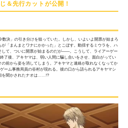
定
すじ＆先行カットが公開！
「少数決」の引き分けを狙っていた。しかし、いよいよ開票が始まろ
ちが「まんまとワナにかかった」とこぼす。動揺するミウラを、ハ
そして、ついに開票が始まるのだが――。こうして、ライアーゲー
ム終了後、アキヤマは、弱い人間に騙し合いをさせ、面白がってい
オの前から姿を消してしまう。アキヤマと連絡が取れなくなってか
ーゲーム事務局員の谷村が現れる。彼の口から語られるアキヤマシ
を聞かされたナオは……!?