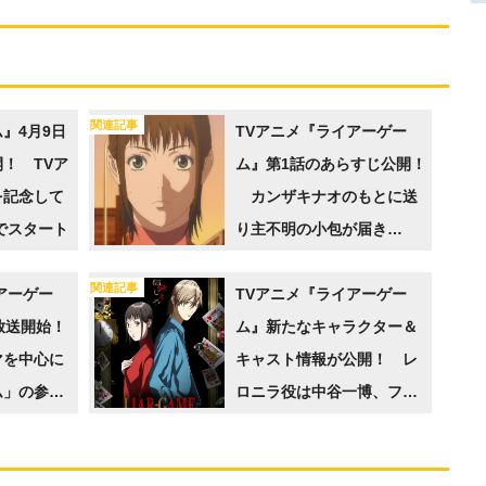
関連記事
』4月9日
TVアニメ『ライアーゲー
！ TVア
ム』第1話のあらすじ公開！
を記念して
カンザキナオのもとに送
」でスタート
り主不明の小包が届き…
関連記事
アーゲー
TVアニメ『ライアーゲー
放送開始！
ム』新たなキャラクター＆
を中心に
キャスト情報が公開！ レ
ム」の参加
ロニラ役は中谷一博、フジ
ービジュア
サワカズオ役は飛田展男、
谷村光男役は上田燿司に決