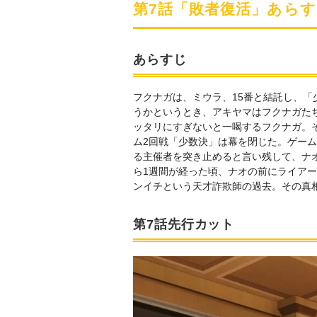
第7話「敗者復活」あら
あらすじ
フクナガは、ミウラ、15番と結託し、
うかというとき、アキヤマはフクナガた
ッタリにすぎないと一喝するフクナガ。
ム2回戦「少数決」は幕を閉じた。ゲー
る主催者を突き止めると言い残して、ナ
ら1週間が経った頃、ナオの前にライア
ンイチという天才詐欺師の過去。その真相
第7話先行カット