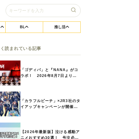
BL
推し活
よく読まれている記事
「ゴディバ」と『NANA』がコ
ラボ！ 2026年8月7日よりシ
ョコリキサー2種類、タンブラー
セットなど第1弾商品が発売へ
「カラフルピーチ」×JR3社のタ
イアップキャンペーンが開催決
定！ ボイスドラマやスタンプ
ラリー、オリジナルグッズの販
売も
【2026年最新版】泣ける感動ア
ニメおすすめ30選！ 号泣必須