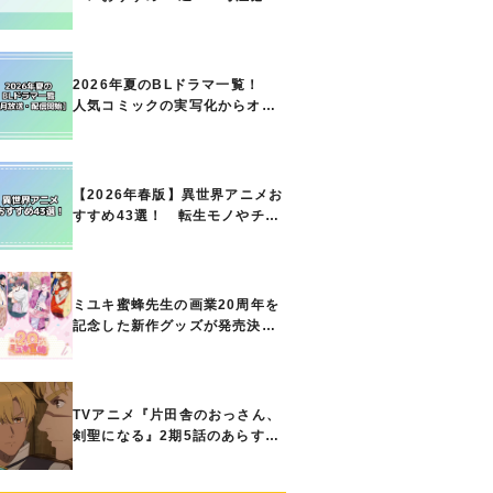
の名作をご紹介!! あなたのな
かのランキングは？
2026年夏のBLドラマ一覧！
人気コミックの実写化からオリ
ジナル作品まで多彩なラインナ
ップに!!【7月放送・配信開始】
【2026年春版】異世界アニメお
すすめ43選！ 転生モノやチー
ト能力で無双する主人公最強な
どの人気作品、異世界ファンタ
ジーや隠れた名作までご紹介!!
ミユキ蜜蜂先生の画業20周年を
記念した新作グッズが発売決
定！『春の嵐とモンスター』
『野良猫と狼』『営業ですか
ら』『なまいきざかり。』か
ら、ときめくアイテムが登場♪
TVアニメ『片田舎のおっさん、
剣聖になる』2期5話のあらすじ
公開！ ヘンブリッツは、ラン
ドリドに立ち合いを申し入れ…