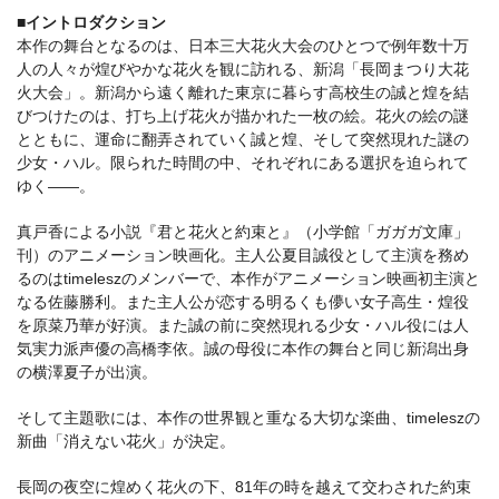
■イントロダクション
本作の舞台となるのは、日本三大花火大会のひとつで例年数十万
人の人々が煌びやかな花火を観に訪れる、新潟「長岡まつり大花
火大会」。新潟から遠く離れた東京に暮らす高校生の誠と煌を結
びつけたのは、打ち上げ花火が描かれた一枚の絵。花火の絵の謎
とともに、運命に翻弄されていく誠と煌、そして突然現れた謎の
少女・ハル。限られた時間の中、それぞれにある選択を迫られて
ゆく――。
真戸香による小説『君と花火と約束と』（小学館「ガガガ文庫」
刊）のアニメーション映画化。主人公夏目誠役として主演を務め
るのはtimeleszのメンバーで、本作がアニメーション映画初主演と
なる佐藤勝利。また主人公が恋する明るくも儚い女子高生・煌役
を原菜乃華が好演。また誠の前に突然現れる少女・ハル役には人
気実力派声優の高橋李依。誠の母役に本作の舞台と同じ新潟出身
の横澤夏子が出演。
そして主題歌には、本作の世界観と重なる大切な楽曲、timeleszの
新曲「消えない花火」が決定。
長岡の夜空に煌めく花火の下、81年の時を越えて交わされた約束