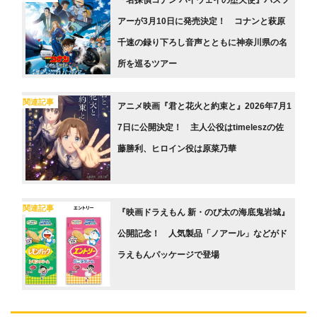
アーが3月10日に発売決定！ コナンと萩原
千速の録り下ろし音声とともに神奈川県の名
所を巡るツアー
関連記事
アニメ映画『君と花火と約束と』2026年7月1
7日に公開決定！ 主人公役はtimeleszの佐
藤勝利、ヒロイン役は原菜乃華
関連記事
『映画ドラえもん 新・のび太の海底⻤岩城』
公開記念！ ⼈気製品「ノアール」などがド
ラえもんパッケージで登場