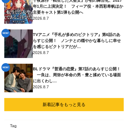
十夜原作『転生した大聖女』が初の舞台化、2027
年1月に上演決定！ フィーア役・本西彩希帆ほか
主要キャスト第1弾も公開へ
2026.8.7
TVアニメ『手札が多めのビクトリア』第6話のあ
らすじ公開！ ノンナとの穏やかな暮らしに幸せ
を感じるビクトリアだが…
2026.8.7
BLドラマ『普通の恋愛』第7話のあらすじ公開！
一良は、周弥が本命の男・豊と揉めている場面
に出くわし…
2026.8.7
新着記事をもっと見る
Tag