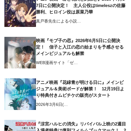
7日に公開決定！ 主人公役はtimeleszの佐藤
勝利、ヒロイン役は原菜乃華
真戸香先生による小説…
映画『モブ子の恋』2026年6月5日に公開決
定！ 信子と入江の恋の始まりを予感させる
メインビジュアルも解禁
WEB漫画サイト「ゼ…
アニメ映画『花緑青が明ける日に』メインビ
ジュアル＆美術ボードが解禁！ 12月19日よ
り特典付きムビチケの販売がスタート
2026年3月6日(…
『涼宮ハルヒの消失』リバイバル上映の2週目
入場者特典は復刻フィルムブックマーク！ 2