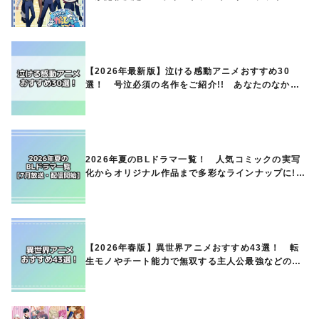
オリジナルグッズの販売も
【2026年最新版】泣ける感動アニメおすすめ30
選！ 号泣必須の名作をご紹介!! あなたのなかの
ランキングは？
2026年夏のBLドラマ一覧！ 人気コミックの実写
化からオリジナル作品まで多彩なラインナップに!!
【7月放送・配信開始】
【2026年春版】異世界アニメおすすめ43選！ 転
生モノやチート能力で無双する主人公最強などの人
気作品、異世界ファンタジーや隠れた名作までご紹
介!!