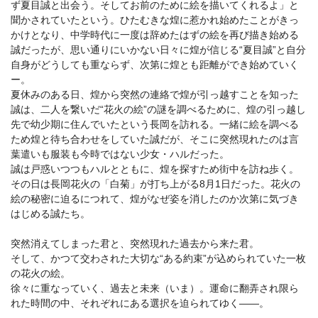
ず夏目誠と出会う。そしてお前のために絵を描いてくれるよ」と
聞かされていたという。ひたむきな煌に惹かれ始めたことがきっ
かけとなり、中学時代に一度は辞めたはずの絵を再び描き始める
誠だったが、思い通りにいかない日々に煌が信じる“夏目誠”と自分
自身がどうしても重ならず、次第に煌とも距離ができ始めていく
ー。
夏休みのある日、煌から突然の連絡で煌が引っ越すことを知った
誠は、二人を繋いだ“花火の絵”の謎を調べるために、煌の引っ越し
先で幼少期に住んでいたという長岡を訪れる。一緒に絵を調べる
ため煌と待ち合わせをしていた誠だが、そこに突然現れたのは言
葉遣いも服装も今時ではない少女・ハルだった。
誠は戸惑いつつもハルとともに、煌を探すため街中を訪ね歩く。
その日は長岡花火の「白菊」が打ち上がる8月1日だった。花火の
絵の秘密に迫るにつれて、煌がなぜ姿を消したのか次第に気づき
はじめる誠たち。
突然消えてしまった君と、突然現れた過去から来た君。
そして、かつて交わされた大切な“ある約束”が込められていた一枚
の花火の絵。
徐々に重なっていく、過去と未来（いま）。運命に翻弄され限ら
れた時間の中、それぞれにある選択を迫られてゆく――。