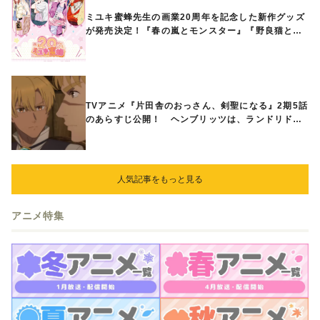
ミユキ蜜蜂先生の画業20周年を記念した新作グッズ
が発売決定！『春の嵐とモンスター』『野良猫と
狼』『営業ですから』『なまいきざかり。』から、
ときめくアイテムが登場♪
TVアニメ『片田舎のおっさん、剣聖になる』2期5話
のあらすじ公開！ ヘンブリッツは、ランドリドに
立ち合いを申し入れ…
人気記事をもっと見る
アニメ特集