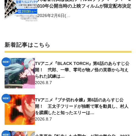
010年公開当時の上映フィルムが限定配布決定
2026年2月6日(…
新着記事はこちら
TVアニメ『BLACK TORCH』第6話のあらすじ公
開！ 弐郎、一華、零司が物ノ怪の芙蓉から与え
られた試練は…
2026.8.7
TVアニメ『ブチ切れ令嬢』第6話のあらすじ公
開！ 王太子フリードが独断で軍を動員し、村人
を蹂躙したと知ったエリーは…
2026.8.7