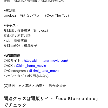
後援：新潟県／長岡市／新潟県観光協会
■主題歌
timelesz「消えない花火」（Over The Top）
■キャスト
夏目誠：佐藤勝利（timelesz）
葉山煌：原菜乃華
ハル：高橋李依
夏目由香利：横澤夏子
■WEB関連
公式サイト：
https://kimi-hana-movie.com/
公式X：
@kimi_hana_movie
公式Instagram：
@kimi_hana_movie
ハッシュタグ：#映画きみはな
(C)映画「君と花火と約束と」製作委員会
関連グッズは通販サイト「eeo Store online」
でチェック