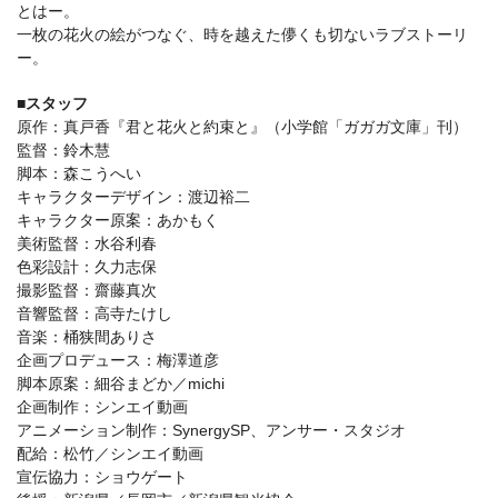
とはー。
一枚の花火の絵がつなぐ、時を越えた儚くも切ないラブストーリ
ー。
■スタッフ
原作：真戸香『君と花火と約束と』（小学館「ガガガ文庫」刊）
監督：鈴木慧
脚本：森こうへい
キャラクターデザイン：渡辺裕二
キャラクター原案：あかもく
美術監督：水谷利春
色彩設計：久力志保
撮影監督：齋藤真次
音響監督：高寺たけし
音楽：桶狭間ありさ
企画プロデュース：梅澤道彦
脚本原案：細谷まどか／michi
企画制作：シンエイ動画
アニメーション制作：SynergySP、アンサー・スタジオ
配給：松竹／シンエイ動画
宣伝協力：ショウゲート