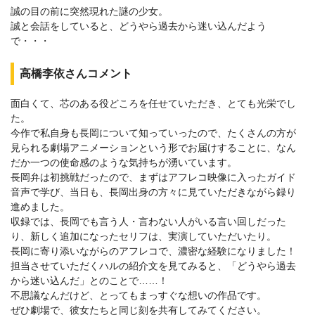
誠の目の前に突然現れた謎の少女。
誠と会話をしていると、どうやら過去から迷い込んだよう
で・・・
高橋李依さんコメント
面白くて、芯のある役どころを任せていただき、とても光栄でし
た。
今作で私自身も長岡について知っていったので、たくさんの方が
見られる劇場アニメーションという形でお届けすることに、なん
だか一つの使命感のような気持ちが湧いています。
長岡弁は初挑戦だったので、まずはアフレコ映像に入ったガイド
音声で学び、当日も、長岡出身の方々に見ていただきながら録り
進めました。
収録では、長岡でも言う人・言わない人がいる言い回しだった
り、新しく追加になったセリフは、実演していただいたり。
長岡に寄り添いながらのアフレコで、濃密な経験になりました！
担当させていただくハルの紹介文を見てみると、「どうやら過去
から迷い込んだ」とのことで……！
不思議なんだけど、とってもまっすぐな想いの作品です。
ぜひ劇場で、彼女たちと同じ刻を共有してみてください。