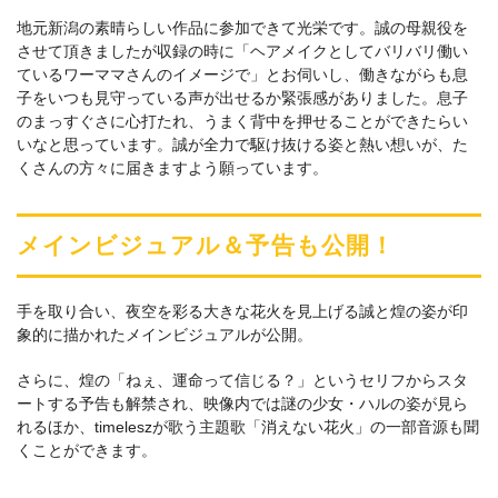
地元新潟の素晴らしい作品に参加できて光栄です。誠の母親役を
させて頂きましたが収録の時に「ヘアメイクとしてバリバリ働い
ているワーママさんのイメージで」とお伺いし、働きながらも息
子をいつも見守っている声が出せるか緊張感がありました。息子
のまっすぐさに心打たれ、うまく背中を押せることができたらい
いなと思っています。誠が全力で駆け抜ける姿と熱い想いが、た
くさんの方々に届きますよう願っています。
メインビジュアル＆予告も公開！
手を取り合い、夜空を彩る大きな花火を見上げる誠と煌の姿が印
象的に描かれたメインビジュアルが公開。
さらに、煌の「ねぇ、運命って信じる？」というセリフからスタ
ートする予告も解禁され、映像内では謎の少女・ハルの姿が見ら
れるほか、timeleszが歌う主題歌「消えない花火」の一部音源も聞
くことができます。