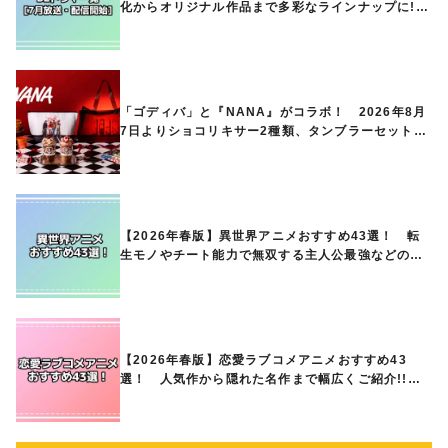
化からオリジナル作品まで多彩なラインナップに!!
【7月放送・配信開始】
「ゴディバ」と『NANA』がコラボ！ 2026年8月
7日よりショコリキサー2種類、タンブラーセットな
ど第1弾商品が発売へ
【2026年春版】異世界アニメおすすめ43選！ 転
生モノやチート能力で無双する主人公最強などの人
気作品、異世界ファンタジーや隠れた名作までご紹
介!!
【2026年春版】恋愛ラブコメアニメおすすめ43
選！ 人気作から隠れた名作まで幅広くご紹介!!
あなたの中のランキングは？