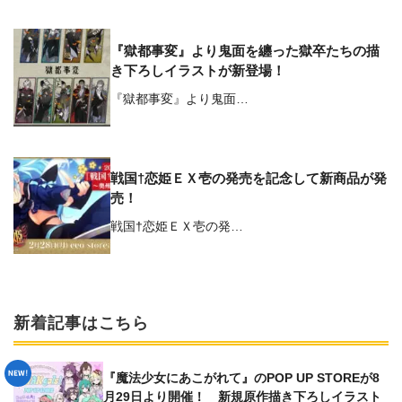
『獄都事変』より鬼面を纏った獄卒たちの描
き下ろしイラストが新登場！
『獄都事変』より鬼面…
戦国†恋姫ＥＸ壱の発売を記念して新商品が発
売！
戦国†恋姫ＥＸ壱の発…
新着記事はこちら
『魔法少女にあこがれて』のPOP UP STOREが8
月29日より開催！ 新規原作描き下ろしイラスト