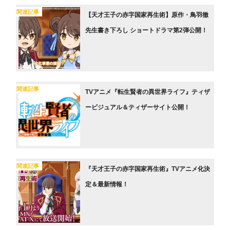
関連記事
【天才王子の赤字国家再生術】原作・鳥羽徹
先生書き下ろし ショートドラマ第2弾公開！
関連記事
TVアニメ『転生賢者の異世界ライフ』ティザ
ービジュアル＆ティザーサイト公開！
関連記事
『天才王子の赤字国家再生術』TVアニメ化決
定＆最新情報！