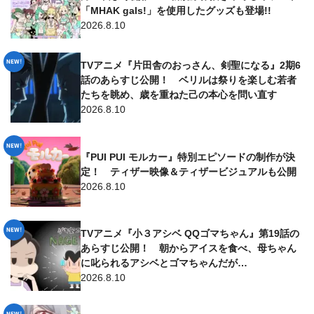
「MHAK gals!」を使用したグッズも登場!!
2026.8.10
TVアニメ『片田舎のおっさん、剣聖になる』2期6
話のあらすじ公開！ ベリルは祭りを楽しむ若者
たちを眺め、歳を重ねた己の本心を問い直す
2026.8.10
『PUI PUI モルカー』特別エピソードの制作が決
定！ ティザー映像＆ティザービジュアルも公開
2026.8.10
TVアニメ『小３アシベ QQゴマちゃん』第19話の
あらすじ公開！ 朝からアイスを食べ、母ちゃん
に叱られるアシベとゴマちゃんだが…
2026.8.10