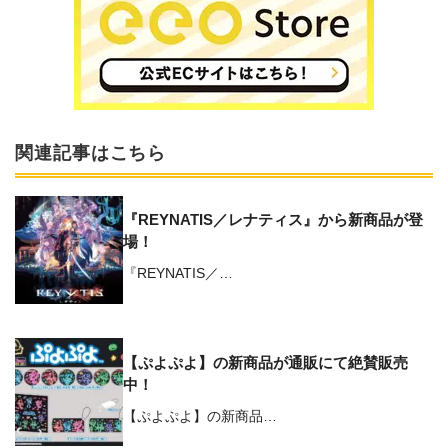
関連記事はこちら
『REYNATIS／レナティス』から新商品が登
場！
『REYNATIS／…
【ぷよぷよ】の新商品が通販にて絶賛販売
中！
【ぷよぷよ】の新商品…