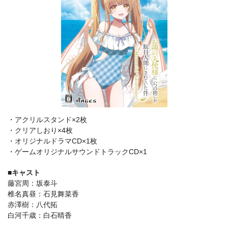
・アクリルスタンド×2枚
・クリアしおり×4枚
・オリジナルドラマCD×1枚
・ゲームオリジナルサウンドトラックCD×1
■キャスト
藤宮周：坂泰斗
椎名真昼：石見舞菜香
赤澤樹：八代拓
白河千歳：白石晴香