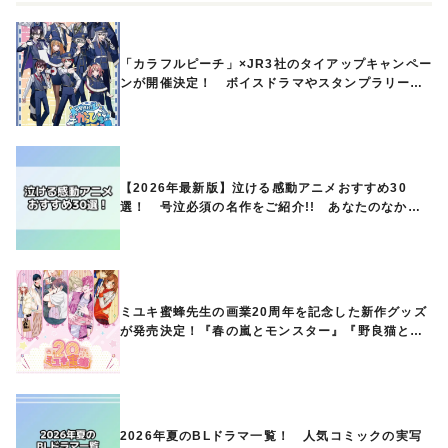
「カラフルピーチ」×JR3社のタイアップキャンペー
ンが開催決定！ ボイスドラマやスタンプラリー、
オリジナルグッズの販売も
【2026年最新版】泣ける感動アニメおすすめ30
選！ 号泣必須の名作をご紹介!! あなたのなかの
ランキングは？
ミユキ蜜蜂先生の画業20周年を記念した新作グッズ
が発売決定！『春の嵐とモンスター』『野良猫と
狼』『営業ですから』『なまいきざかり。』から、
ときめくアイテムが登場♪
2026年夏のBLドラマ一覧！ 人気コミックの実写