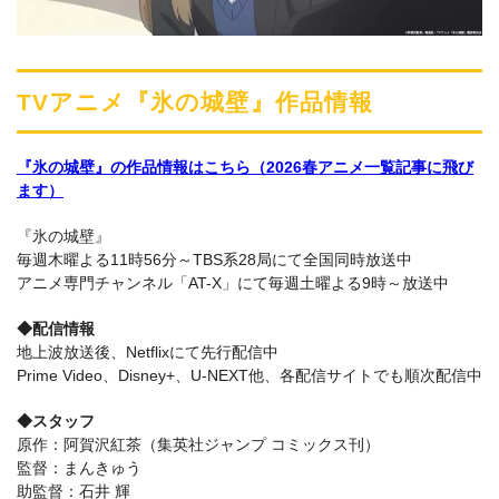
TVアニメ『氷の城壁』作品情報
『氷の城壁』の作品情報はこちら（2026春アニメ一覧記事に飛び
ます）
『氷の城壁』
毎週木曜よる11時56分～TBS系28局にて全国同時放送中
アニメ専門チャンネル「AT-X」にて毎週土曜よる9時～放送中
◆配信情報
地上波放送後、Netflixにて先行配信中
Prime Video、Disney+、U-NEXT他、各配信サイトでも順次配信中
◆スタッフ
原作：阿賀沢紅茶（集英社ジャンプ コミックス刊）
監督：まんきゅう
助監督：石井 輝