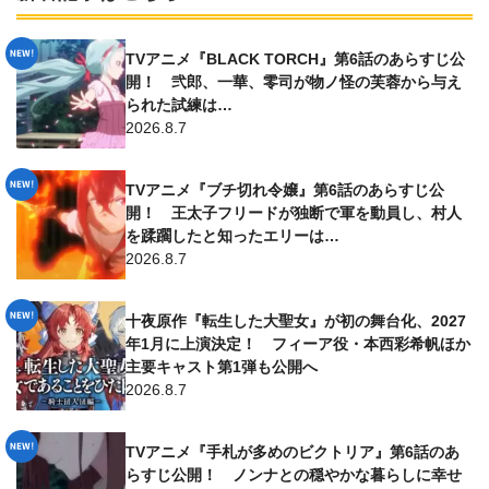
TVアニメ『BLACK TORCH』第6話のあらすじ公
開！ 弐郎、一華、零司が物ノ怪の芙蓉から与え
られた試練は…
2026.8.7
TVアニメ『ブチ切れ令嬢』第6話のあらすじ公
開！ 王太子フリードが独断で軍を動員し、村人
を蹂躙したと知ったエリーは…
2026.8.7
十夜原作『転生した大聖女』が初の舞台化、2027
年1月に上演決定！ フィーア役・本西彩希帆ほか
主要キャスト第1弾も公開へ
2026.8.7
TVアニメ『手札が多めのビクトリア』第6話のあ
らすじ公開！ ノンナとの穏やかな暮らしに幸せ