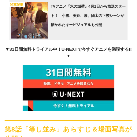
関連記事
TVアニメ『氷の城壁』4月2日から放送スター
ト！ 小雪、美姫、湊、陽太の下校シーンが
描かれたキービジュアルも公開
▼31日間無料トライアル中！U-NEXTで今すぐアニメを満喫する!!
▼
第8話「等し並み」あらすじ＆場面写真が