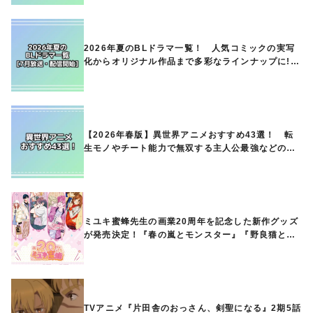
2026年夏のBLドラマ一覧！ 人気コミックの実写
化からオリジナル作品まで多彩なラインナップに!!
【7月放送・配信開始】
【2026年春版】異世界アニメおすすめ43選！ 転
生モノやチート能力で無双する主人公最強などの人
気作品、異世界ファンタジーや隠れた名作までご紹
介!!
ミユキ蜜蜂先生の画業20周年を記念した新作グッズ
が発売決定！『春の嵐とモンスター』『野良猫と
狼』『営業ですから』『なまいきざかり。』から、
ときめくアイテムが登場♪
TVアニメ『片田舎のおっさん、剣聖になる』2期5話