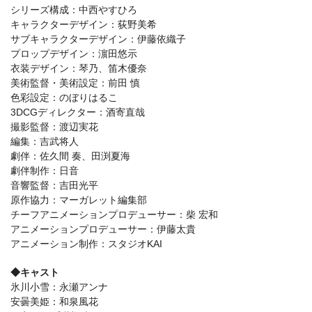
シリーズ構成：中西やすひろ
キャラクターデザイン：荻野美希
サブキャラクターデザイン：伊藤依織子
プロップデザイン：濵田悠示
衣装デザイン：琴乃、笛木優奈
美術監督・美術設定：前田 慎
色彩設定：のぼりはるこ
3DCGディレクター：酒寄直哉
撮影監督：渡辺実花
編集：吉武将人
劇伴：佐久間 奏、田渕夏海
劇伴制作：日音
音響監督：吉田光平
原作協力：マーガレット編集部
チーフアニメーションプロデューサー：柴 宏和
アニメーションプロデューサー：伊藤太貴
アニメーション制作：スタジオKAI
◆キャスト
氷川小雪：永瀬アンナ
安曇美姫：和泉風花