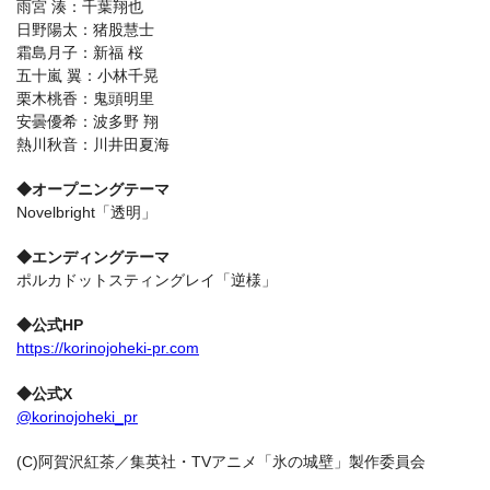
雨宮 湊：千葉翔也
日野陽太：猪股慧士
霜島月子：新福 桜
五十嵐 翼：小林千晃
栗木桃香：鬼頭明里
安曇優希：波多野 翔
熱川秋音：川井田夏海
◆オープニングテーマ
Novelbright「透明」
◆エンディングテーマ
ポルカドットスティングレイ「逆様」
◆公式HP
https://korinojoheki-pr.com
◆公式X
@korinojoheki_pr
(C)阿賀沢紅茶／集英社・TVアニメ「氷の城壁」製作委員会