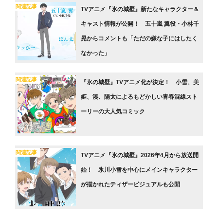
関連記事
TVアニメ『氷の城壁』新たなキャラクター＆
キャスト情報が公開！ 五十嵐 翼役・小林千
晃からコメントも「ただの嫌な子にはしたく
なかった」
関連記事
『氷の城壁』TVアニメ化が決定！ 小雪、美
姫、湊、陽太によるもどかしい青春混線スト
ーリーの大人気コミック
関連記事
TVアニメ『氷の城壁』2026年4月から放送開
始！ 氷川小雪を中心にメインキャラクター
が描かれたティザービジュアルも公開