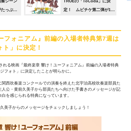
演奏シーン
TRUEの「ToCoda」に決
がたっぷり
定！ ムビチケ第二弾が1月
9日から販売スタート
ーフォニアム』前編の入場者特典第7週は
ォト」に決定！
て配布される映画『最終楽章 響け！ユーフォニアム』前編の入場者特典
ージフォト」に決定したことが明らかに。
に関西吹奏楽コンクールでの演奏を終えた北宇治高校吹奏楽部員た
主人公・黄前久美子から部員たちへ向けた手書きのメッセージが記
余白を感じられる特典になっています。
る久美子からのメッセージをチェックしましょう！