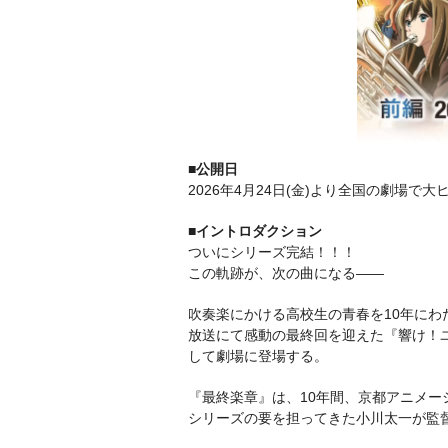
■公開日
2026年4月24日(金)より全国の劇場で
■イントロダクション
ついにシリーズ完結！！！
この軌跡が、次の曲になる――
吹奏楽にかける高校生の青春を10年にわ
放送にて感動の最終回を迎えた『響け！ユ
して劇場に登場する。
『最終楽章』は、10年間、京都アニメ
シリーズの要を担ってきた小川太一が監