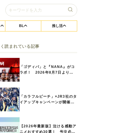
BL
推し活
よく読まれている記事
「ゴディバ」と『NANA』がコ
ラボ！ 2026年8月7日よりシ
ョコリキサー2種類、タンブラー
セットなど第1弾商品が発売へ
「カラフルピーチ」×JR3社のタ
イアップキャンペーンが開催決
定！ ボイスドラマやスタンプ
ラリー、オリジナルグッズの販
売も
【2026年最新版】泣ける感動ア
ニメおすすめ30選！ 号泣必須