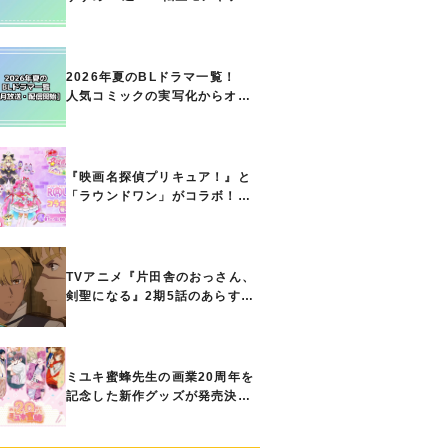
ト能力で無双する主人公最強な
どの人気作品、異世界ファンタ
ジーや隠れた名作までご紹介!!
2026年夏のBLドラマ一覧！
人気コミックの実写化からオリ
ジナル作品まで多彩なラインナ
ップに!!【7月放送・配信開始】
『映画名探偵プリキュア！』と
「ラウンドワン」がコラボ！
キュアアンサーたちのアクスタ
などコラボグッズが8月1日から
登場
TVアニメ『片田舎のおっさん、
剣聖になる』2期5話のあらすじ
公開！ ヘンブリッツは、ラン
ドリドに立ち合いを申し入れ…
ミユキ蜜蜂先生の画業20周年を
記念した新作グッズが発売決
定！『春の嵐とモンスター』
『野良猫と狼』『営業ですか