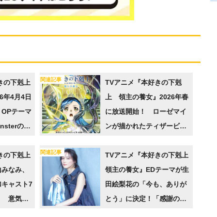
関連記事
きの下剋上
TVアニメ『本好きの下剋
6年4月4日
上 領主の養女』2026年春
OPテーマ
に放送開始！ ローゼマイ
onsterの
ンが描かれたティザービジ
定
ュアルなども解禁に
関連記事
きの下剋上
TVアニメ『本好きの下剋上
山みなみ、
領主の養女』EDテーマが生
キャスト7
田絵梨花の「今も、ありが
！ 意気込
とう」に決定！「感謝の気
ャラ立ち絵
持ちが、まっすぐな言葉で