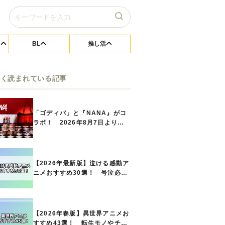
BL
推し活
よく読まれている記事
「ゴディバ」と『NANA』がコ
ラボ！ 2026年8月7日よりシ
ョコリキサー2種類、タンブラー
セットなど第1弾商品が発売へ
【2026年最新版】泣ける感動ア
ニメおすすめ30選！ 号泣必須
の名作をご紹介!! あなたのな
かのランキングは？
【2026年春版】異世界アニメお
すすめ43選！ 転生モノやチー