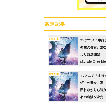
関連記事
関連記事
TVアニメ『本好
領主の養女』202
より放送開始！ 
はLittle Glee M
「Pages」に決
関連記事
TVアニメ『本好
領主の養女』高
田村ゆかりら追加
名の出演が決定
みコメント＆キ