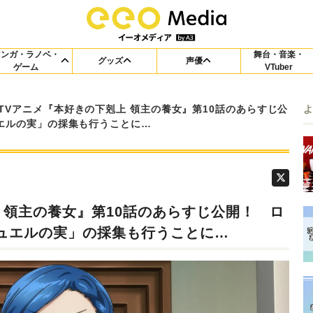
マンガ・ラノベ・
舞台・音楽・
グッズ
声優
ゲーム
VTuber
TVアニメ『本好きの下剋上 領主の養女』第10話のあらすじ公
エルの実」の採集も行うことに…
 領主の養女』第10話のあらすじ公開！ ロ
ュエルの実」の採集も行うことに…