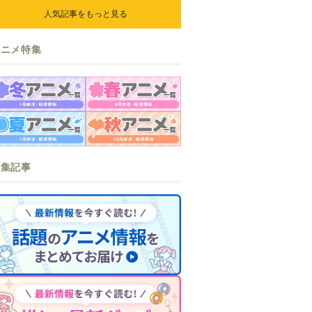
ら』『なまいきざかり。』か
人気記事をもっと見る
ら、ときめくアイテムが登場♪
アニメ特集
特集記事