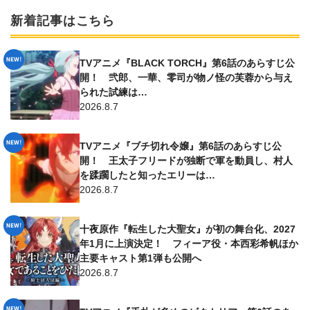
新着記事はこちら
TVアニメ『BLACK TORCH』第6話のあらすじ公
開！ 弐郎、一華、零司が物ノ怪の芙蓉から与え
られた試練は…
2026.8.7
TVアニメ『ブチ切れ令嬢』第6話のあらすじ公
開！ 王太子フリードが独断で軍を動員し、村人
を蹂躙したと知ったエリーは…
2026.8.7
十夜原作『転生した大聖女』が初の舞台化、2027
年1月に上演決定！ フィーア役・本西彩希帆ほか
主要キャスト第1弾も公開へ
2026.8.7