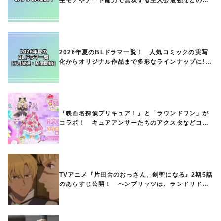
生モノやチート能力で無双する主人公最強などの人
気作品、異世界ファンタジーや隠れた名作までご紹
介!!
2026年夏のBLドラマ一覧！ 人気コミックの実写
化からオリジナル作品まで多彩なラインナップに!!
【7月放送・配信開始】
『映画名探偵プリキュア！』と「ラウンドワン」が
コラボ！ キュアアンサーたちのアクスタなどコラ
ボグッズが8月1日から登場
TVアニメ『片田舎のおっさん、剣聖になる』2期5話
のあらすじ公開！ ヘンブリッツは、ランドリドに
立ち合いを申し入れ…