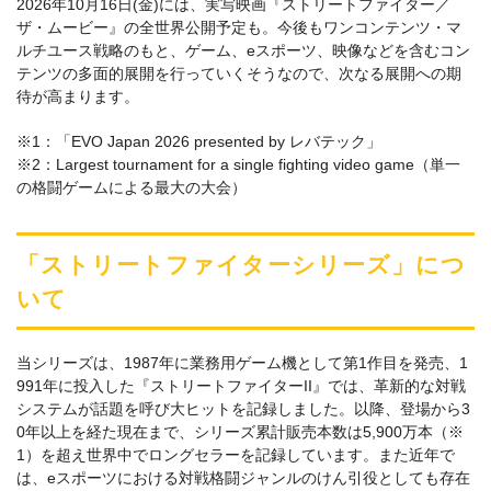
2026年10月16日(金)には、実写映画『ストリートファイター／
ザ・ムービー』の全世界公開予定も。今後もワンコンテンツ・マ
ルチユース戦略のもと、ゲーム、eスポーツ、映像などを含むコン
テンツの多面的展開を行っていくそうなので、次なる展開への期
待が高まります。
※1：「EVO Japan 2026 presented by レバテック」
※2：Largest tournament for a single fighting video game（単一
の格闘ゲームによる最大の大会）
「ストリートファイターシリーズ」につ
いて
当シリーズは、1987年に業務用ゲーム機として第1作目を発売、1
991年に投入した『ストリートファイターII』では、革新的な対戦
システムが話題を呼び大ヒットを記録しました。以降、登場から3
0年以上を経た現在まで、シリーズ累計販売本数は5,900万本（※
1）を超え世界中でロングセラーを記録しています。また近年で
は、eスポーツにおける対戦格闘ジャンルのけん引役としても存在