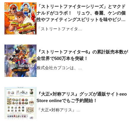
「ストリートファイターシリーズ」とマクド
ナルドがコラボ！ リュウ、春麗、ケンの個
性やファイティングスピリットを味やビジュ
アルで表現したバーガーが登場
「ストリートファイタ…
『ストリートファイター6』の累計販売本数が
全世界で500万本を突破！
株式会社カプコンは、…
『大正×対称アリス』グッズが通販サイトeeo
Store onlineでもご予約開始！
『大正×対称アリス』…