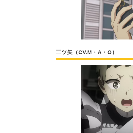
三ツ矢（CV.M・A・O）