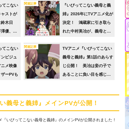
関連記事
ってこない
『いびってこない義母と義
キャストが
姉』2026年にTVアニメ化が
は鈴木日
決定！ 鴻蔵家に引き取ら
芹澤優、あ
れた中村美冶が、義母と義
に決定!!
姉の優しい愛情に戸惑いな
関連記事
ってこない
がらも心を開いていくハー
TVアニメ『いびってこない
インビジュ
トフルギャップコメディ
義母と義姉』第1話のあらす
アニメ映像
じ公開！ 美冶は妾の子で
ザーPVも
あることに負い目を感じて
いたが、義姉たちは…
い義母と義姉』メインPVが公開！
アニメ『いびってこない義母と義姉』のメインPVが公開されました！