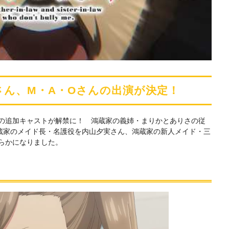
さん、M・A・Oさんの出演が決定！
』の追加キャストが解禁に！ 鴻蔵家の義姉・まりかとありさの従
蔵家のメイド長・名護役を内山夕実さん、鴻蔵家の新人メイド・三
らかになりました。