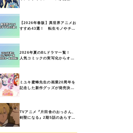
定！ ボイスドラマやスタンプ
ラリー、オリジナルグッズの販
売も
【2026年春版】異世界アニメお
すすめ43選！ 転生モノやチー
ト能力で無双する主人公最強な
どの人気作品、異世界ファンタ
ジーや隠れた名作までご紹介!!
2026年夏のBLドラマ一覧！
人気コミックの実写化からオリ
ジナル作品まで多彩なラインナ
ップに!!【7月放送・配信開始】
ミユキ蜜蜂先生の画業20周年を
記念した新作グッズが発売決
定！『春の嵐とモンスター』
『野良猫と狼』『営業ですか
ら』『なまいきざかり。』か
ら、ときめくアイテムが登場♪
TVアニメ『片田舎のおっさん、
剣聖になる』2期5話のあらすじ
公開！ ヘンブリッツは、ラン
ドリドに立ち合いを申し入れ…