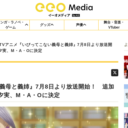
マンガ・ラノベ・
舞台・音楽・
グッズ
声優
ゲーム
VTuber
TVアニメ『いびってこない義母と義姉』7月8日より放送開
夕実、M・A・Oに決定
義母と義姉』7月8日より放送開始！ 追加
夕実、M・A・Oに決定