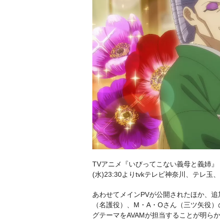
TVアニメ『いびってこない義母と義姉』（原
(水)23:30よりtvkテレビ神奈川、
あわせてメインPVが公開されたほか、
（名護役）、M・A・Oさん（三ツ矢役）
グテーマをAVAMが担当することが明ら