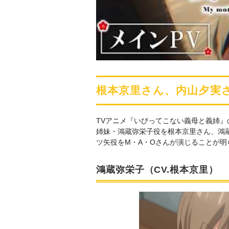
根本京里さん、内山夕実
TVアニメ『いびってこない義母と義姉
姉妹・鴻蔵弥栄子役を根本京里さん、鴻
ツ矢役をM・A・Oさんが演じることが明
鴻蔵弥栄子（CV.根本京里）