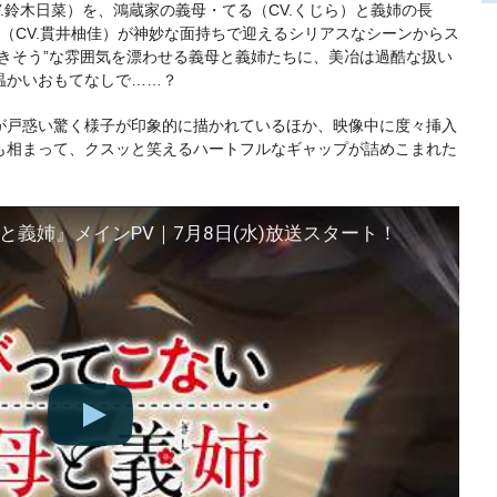
.鈴木日菜）を、鴻蔵家の義母・てる（CV.くじら）と義姉の長
さ（CV.貫井柚佳）が神妙な面持ちで迎えるシリアスなシーンからス
きそう”な雰囲気を漂わせる義母と義姉たちに、美冶は過酷な扱い
温かいおもてなしで……？
が戸惑い驚く様子が印象的に描かれているほか、映像中に度々挿入
も相まって、クスッと笑えるハートフルなギャップが詰めこまれた
と義姉』メインPV｜7月8日(水)放送スタート！