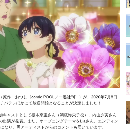
作：おつじ［comic POOL／一迅社刊］）が、2026年7月8日
テレ玉、チバテレほかにて放送開始となることが決定しました！
追加キャストとして根本京里さん（鴻蔵弥栄子役）、内山夕実さん
の出演が発表。また、オープニングテーマをLiaさん、エンディン
かになり、両アーティストからのコメントも届いています。