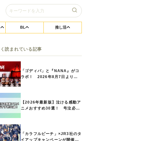
BL
推し活
よく読まれている記事
「ゴディバ」と『NANA』がコ
ラボ！ 2026年8月7日よりシ
ョコリキサー2種類、タンブラー
セットなど第1弾商品が発売へ
【2026年最新版】泣ける感動ア
ニメおすすめ30選！ 号泣必須
の名作をご紹介!! あなたのな
かのランキングは？
「カラフルピーチ」×JR3社のタ
イアップキャンペーンが開催決