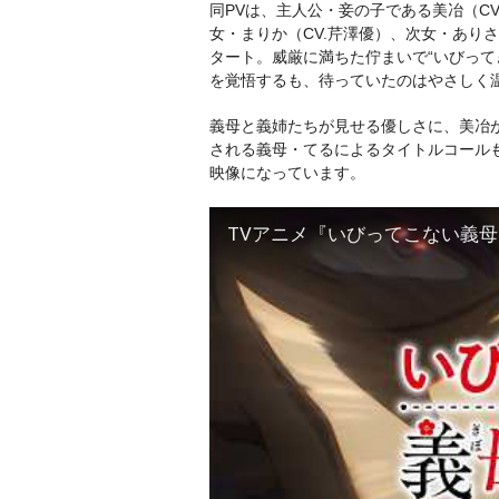
同PVは、主人公・妾の子である美冶（CV
女・まりか（CV.芹澤優）、次女・あり
タート。威厳に満ちた佇まいで“いびって
を覚悟するも、待っていたのはやさしく
義母と義姉たちが見せる優しさに、美冶
される義母・てるによるタイトルコール
映像になっています。
TVアニメ『いびってこない義母