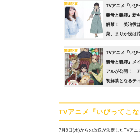
関連記事
TVアニメ『いび
義母と義姉』新
解禁！ 美冶役
菜、まりか役は
りさ役は貫井柚佳
関連記事
TVアニメ『いび
義母と義姉』メ
アルが公開！ 
初解禁となるティ
TVアニメ『いびってこな
7月8日(水)からの放送が決定したTV