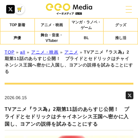
マンガ・ラノベ・
TOP 新着
アニメ・映画
グッズ
ゲーム
舞台・音楽・
声優
BL
推し活
VTuber
TOP
»
all
»
アニメ・映画
»
アニメ
»
TVアニメ『ラス為』2
期第11話のあらすじ公開！ プライドとセドリックはチャイ
ネンシス王国へ密かに入国し、ヨアンの説得を試みることにす
る
2026.06.15
TVアニメ『ラス為』2期第11話のあらすじ公開！ プ
ライドとセドリックはチャイネンシス王国へ密かに入
国し、ヨアンの説得を試みることにする