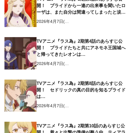
開！ プライドから一連の出来事を聞いたロ
ーザは、また自分は間違ってしまったと涙を
流す
2026年4月7日(…
TVアニメ『ラス為』2期第4話のあらすじ公
開！ プライドたちと共にアネモネ王国城へ
と帰ってきたレオンは…
2026年4月7日(…
TVアニメ『ラス為』2期第8話のあらすじ公
開！ セドリックの真の目的を知るプライド
は…
2026年4月7日(…
TVアニメ『ラス為』2期第10話のあらすじ公
開！ 着々と出撃の準備が整う中、ティアラ