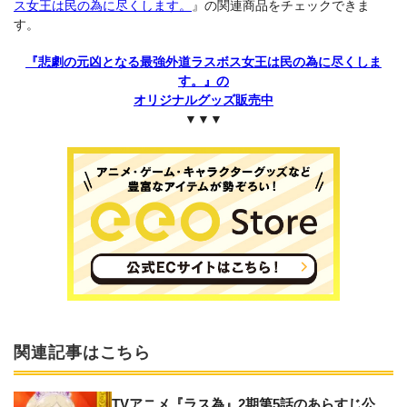
ス女王は民の為に尽くします。
』の関連商品をチェックできま
す。
『悲劇の元凶となる最強外道ラスボス女王は民の為に尽くしま
す。』の
オリジナルグッズ販売中
▼▼▼
関連記事はこちら
TVアニメ『ラス為』2期第5話のあらすじ公