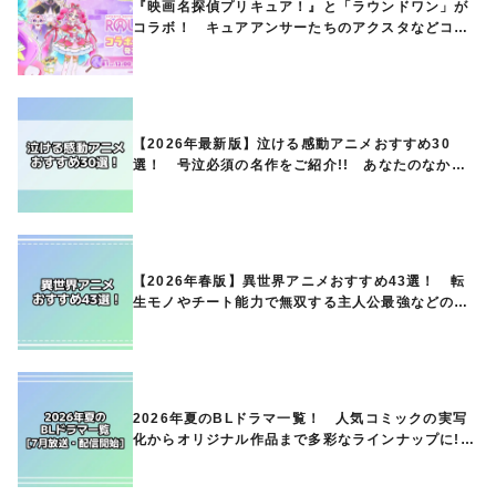
『映画名探偵プリキュア！』と「ラウンドワン」が
コラボ！ キュアアンサーたちのアクスタなどコラ
ボグッズが8月1日から登場
【2026年最新版】泣ける感動アニメおすすめ30
選！ 号泣必須の名作をご紹介!! あなたのなかの
ランキングは？
【2026年春版】異世界アニメおすすめ43選！ 転
生モノやチート能力で無双する主人公最強などの人
気作品、異世界ファンタジーや隠れた名作までご紹
介!!
2026年夏のBLドラマ一覧！ 人気コミックの実写
化からオリジナル作品まで多彩なラインナップに!!
【7月放送・配信開始】