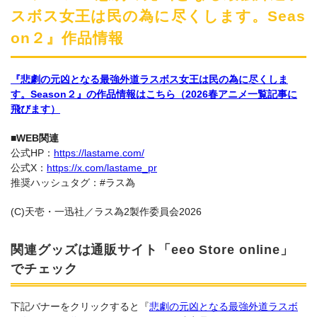
スボス女王は民の為に尽くします。Seas
on２』作品情報
『悲劇の元凶となる最強外道ラスボス女王は民の為に尽くしま
す。Season２』の作品情報はこちら（2026春アニメ一覧記事に
飛びます）
■WEB関連
公式HP：
https://lastame.com/
公式X：
https://x.com/lastame_pr
推奨ハッシュタグ：#ラス為
(C)天壱・一迅社／ラス為2製作委員会2026
関連グッズは通販サイト「eeo Store online」
でチェック
下記バナーをクリックすると『
悲劇の元凶となる最強外道ラスボ