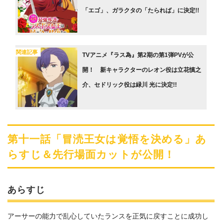
「エゴ」、ガラクタの「たられば」に決定!!
関連記事
TVアニメ『ラス為』第2期の第1弾PVが公
開！ 新キャラクターのレオン役は立花慎之
介、セドリック役は緑川 光に決定!!
第十一話「冒涜王女は覚悟を決める」あ
らすじ＆先行場面カットが公開！
あらすじ
アーサーの能力で乱心していたランスを正気に戻すことに成功し