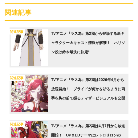
関連記事
関連記事
TVアニメ『ラス為』第2期から登場する新キ
ャラクター＆キャスト情報が解禁！ ハリソ
ン役は鈴木崚汰に決定!!
関連記事
TVアニメ『ラス為』第2期は2026年4月から
放送開始！ プライドが何かを祈るように両
手を胸の前で握るティザービジュアルも公開
関連記事
TVアニメ『ラス為』第2期は4月7日から放送
開始！ OP＆EDテーマはレトロリロンの