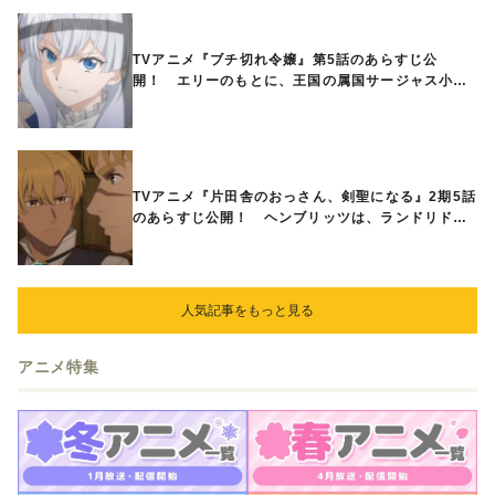
TVアニメ『ブチ切れ令嬢』第5話のあらすじ公
開！ エリーのもとに、王国の属国サージャス小王
国が帝国に宣戦布告したと急報が入る
TVアニメ『片田舎のおっさん、剣聖になる』2期5話
のあらすじ公開！ ヘンブリッツは、ランドリドに
立ち合いを申し入れ…
人気記事をもっと見る
アニメ特集