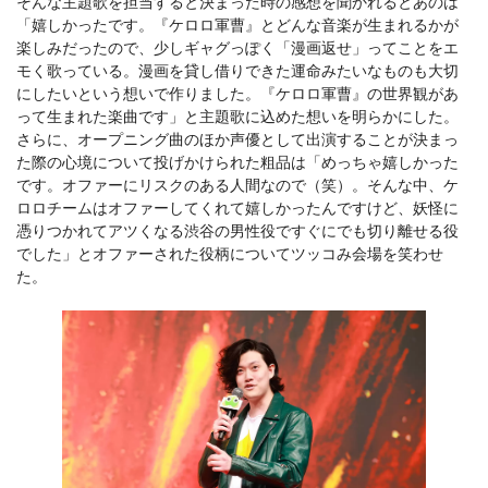
そんな主題歌を担当すると決まった時の感想を聞かれるとあのは
「嬉しかったです。『ケロロ軍曹』とどんな音楽が生まれるかが
楽しみだったので、少しギャグっぽく「漫画返せ」ってことをエ
モく歌っている。漫画を貸し借りできた運命みたいなものも大切
にしたいという想いで作りました。『ケロロ軍曹』の世界観があ
って生まれた楽曲です」と主題歌に込めた想いを明らかにした。
さらに、オープニング曲のほか声優として出演することが決まっ
た際の心境について投げかけられた粗品は「めっちゃ嬉しかった
です。オファーにリスクのある人間なので（笑）。そんな中、ケ
ロロチームはオファーしてくれて嬉しかったんですけど、妖怪に
憑りつかれてアツくなる渋谷の男性役ですぐにでも切り離せる役
でした」とオファーされた役柄についてツッコみ会場を笑わせ
た。