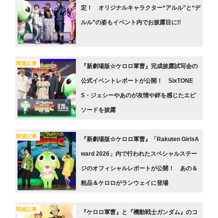
定！ オリジナルキャラクター“アルル”と“デ
ルル”の姿もイベント内でお披露目に!!
関連記事
『新劇場版☆ケロロ軍曹』完成披露試写会の
公式イベントレポートが公開！ SixTONE
S・ジェシーやあのが友情や絆を感じたエピ
ソードを披露
関連記事
『新劇場版☆ケロロ軍曹』「Rakuten GirlsA
ward 2026」内で行われたスペシャルステー
ジのオフィシャルレポートが公開！ あの＆
粗品＆ケロロがランウェイに登場
関連記事
『ケロロ軍曹』と『機動戦士ガンダム』のコ