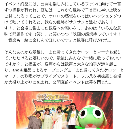
イベント終盤には、公開を楽しみにしているファンに向けて一言
ずつ挨拶が行われ、渡辺は「これから世界で二番目に早い上映を
ご覧になるってことで、ケロロの感想をいっぱいハッシュタグつ
けて呟いてくれると、我らの侵略がサクサクと進むでありま
す！」と会場に集まった観客へお願いをし、あのは「いろんな意
味で問題作です（笑）」と笑いつつ「映画の感想待っています！
音楽も一緒に楽しんでほしいです」と観客に呼びかけた。
そんなあのから最後に「また帰ってきたケロッ！とマーチも愛し
ていただけると嬉しいので、最後にみんなで一緒に歌ってもいい
ですか？」と提案が。客席からは歓声と大きな拍手が沸き起こ
り、ano＆粗品によるオープニング曲「また帰ってきたケロッ！と
マーチ」の歌唱がサプライズでスタート。フル尺を初披露し会場
が大盛り上がりに包まれ、公開直前イベントは幕を閉じた。