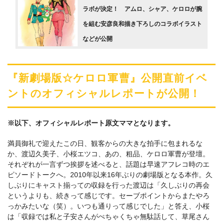
ラボが決定！ アムロ、シャア、ケロロが腕
を組む安彦良和描き下ろしのコラボイラスト
などが公開
『新劇場版☆ケロロ軍曹』公開直前イベ
ントのオフィシャルレポートが公開！
※以下、オフィシャルレポート原文ママとなります。
満員御礼で迎えたこの日、観客からの大きな拍手に包まれるな
か、渡辺久美子、小桜エツコ、あの、粗品、ケロロ軍曹が登壇。
それぞれが一言ずつ挨拶を述べると、話題は早速アフレコ時のエ
ピソードトークへ。2010年以来16年ぶりの劇場版となる本作。久
しぶりにキャスト揃っての収録を行った渡辺は「久しぶりの再会
というよりも、続きって感じです。セーブポイントからまたやろ
っかみたいな（笑）。いつも通りって感じでした」と答え、小桜
は「収録では私と子安さんがぺちゃくちゃ無駄話して、草尾さん