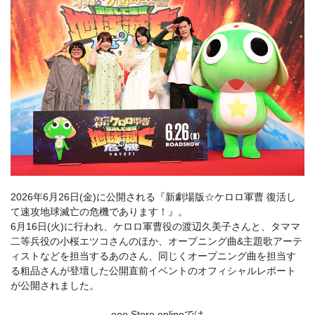
2026年6月26日(金)に公開される『新劇場版☆ケロロ軍曹 復活し
て速攻地球滅亡の危機であります！』。
6月16日(火)に行われ、ケロロ軍曹役の渡辺久美子さんと、タママ
二等兵役の小桜エツコさんのほか、オープニング曲&主題歌アーテ
ィストなどを担当するあのさん、同じくオープニング曲を担当す
る粗品さんが登壇した公開直前イベントのオフィシャルレポート
が公開されました。
eeo Store onlineでは