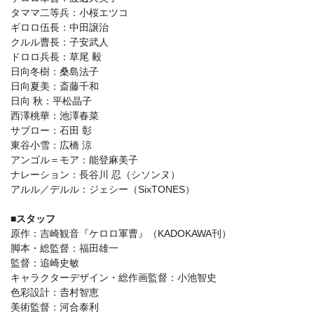
タママ二等兵：小桜エツコ
ギロロ伍長：中田譲治
クルル曹長：子安武人
ドロロ兵長：草尾 毅
日向冬樹：桑島法子
日向夏美：斎藤千和
日向 秋：平松晶子
西澤桃華：池澤春菜
サブロー：石田 彰
東谷小雪：広橋 涼
アンゴル＝モア：能登麻美子
ナレーション：長谷川 忍（シソンヌ）
アルル／デルル：ジェシー（SixTONES）
■スタッフ
原作：吉崎観音『ケロロ軍曹』（KADOKAWA刊）
脚本・総監督：福田雄一
監督：追崎史敏
キャラクターデザイン・総作画監督：小池智史
色彩設計：𠮷村智恵
美術監督：河合泰利