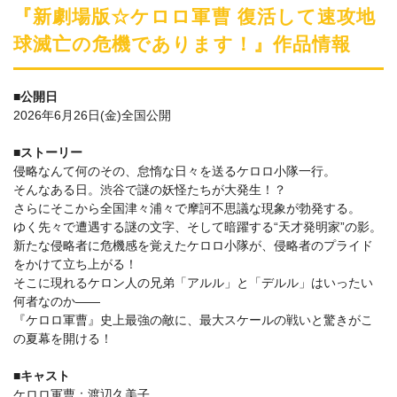
『新劇場版☆ケロロ軍曹 復活して速攻地
球滅亡の危機であります！』作品情報
■公開日
2026年6月26日(金)全国公開
■ストーリー
侵略なんて何のその、怠惰な日々を送るケロロ小隊一行。
そんなある日。渋谷で謎の妖怪たちが大発生！？
さらにそこから全国津々浦々で摩訶不思議な現象が勃発する。
ゆく先々で遭遇する謎の文字、そして暗躍する“天才発明家”の影。
新たな侵略者に危機感を覚えたケロロ小隊が、侵略者のプライド
をかけて立ち上がる！
そこに現れるケロン人の兄弟「アルル」と「デルル」はいったい
何者なのか――
『ケロロ軍曹』史上最強の敵に、最大スケールの戦いと驚きがこ
の夏幕を開ける！
■キャスト
ケロロ軍曹：渡辺久美子