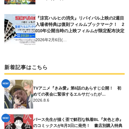
『涼宮ハルヒの消失』リバイバル上映の2週目
入場者特典は復刻フィルムブックマーク！ 2
010年公開当時の上映フィルムが限定配布決定
2026年2月6日(…
新着記事はこちら
TVアニメ『きみ愛』第6話のあらすじ公開！ 初
めての夜会に緊張するエルサだったが…
2026.8.6
パース先生が描く歪で鮮烈な執着BL『灰色と赤』
のコミックスが8月3日に発売！ 書店別購入特典