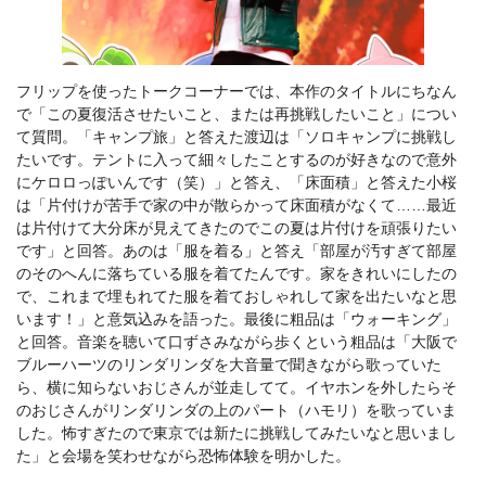
フリップを使ったトークコーナーでは、本作のタイトルにちなん
で「この夏復活させたいこと、または再挑戦したいこと」につい
て質問。「キャンプ旅」と答えた渡辺は「ソロキャンプに挑戦し
たいです。テントに入って細々したことするのが好きなので意外
にケロロっぽいんです（笑）」と答え、「床面積」と答えた小桜
は「片付けが苦手で家の中が散らかって床面積がなくて……最近
は片付けて大分床が見えてきたのでこの夏は片付けを頑張りたい
です」と回答。あのは「服を着る」と答え「部屋が汚すぎて部屋
のそのへんに落ちている服を着てたんです。家をきれいにしたの
で、これまで埋もれてた服を着ておしゃれして家を出たいなと思
います！」と意気込みを語った。最後に粗品は「ウォーキング」
と回答。音楽を聴いて口ずさみながら歩くという粗品は「大阪で
ブルーハーツのリンダリンダを大音量で聞きながら歌っていた
ら、横に知らないおじさんが並走してて。イヤホンを外したらそ
のおじさんがリンダリンダの上のパート（ハモリ）を歌っていま
した。怖すぎたので東京では新たに挑戦してみたいなと思いまし
た」と会場を笑わせながら恐怖体験を明かした。