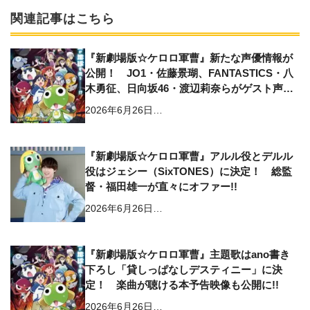
関連記事はこちら
『新劇場版☆ケロロ軍曹』新たな声優情報が
公開！ JO1・佐藤景瑚、FANTASTICS・八
木勇征、日向坂46・渡辺莉奈らがゲスト声優
として出演決定
2026年6月26日…
『新劇場版☆ケロロ軍曹』アルル役とデルル
役はジェシー（SixTONES）に決定！ 総監
督・福田雄一が直々にオファー!!
2026年6月26日…
『新劇場版☆ケロロ軍曹』主題歌はano書き
下ろし「貸しっぱなしデスティニー」に決
定！ 楽曲が聴ける本予告映像も公開に!!
2026年6月26日…