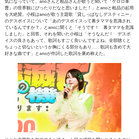
気になっていて、anoさんと粗品さんが歌うと聞いて『ケロロ軍
曹』の世界観にぴったりだなと思いました！」とanoと粗品の起用
を大絶賛。小桜はanoが歌う主題歌「貸しっぱなしデスティニー」
のデスボイスについて「あのデスボイスって裏タママを意識され
ているんですか？」とanoに聞くと「そうです！ 裏タママを意識
しました」と回答。それを聞いた小桜は「そうなんだ！ デスボ
イスの良さもあって、歌詞もすごく良いんですよね。全部聴くと
ちょっと切ないというか胸にくる部分もあり……歌詞も含めて大
好きな曲です」とanoが作詞した歌詞を褒め称えた。