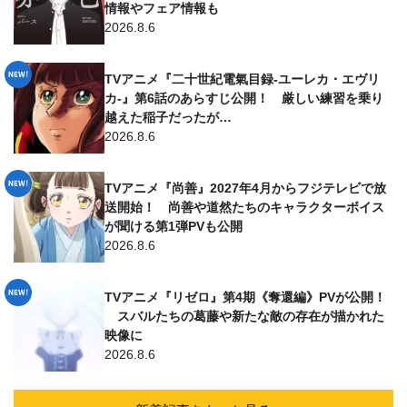
情報やフェア情報も
2026.8.6
TVアニメ『二十世紀電氣目録-ユーレカ・エヴリ
カ-』第6話のあらすじ公開！ 厳しい練習を乗り
越えた稲子だったが…
2026.8.6
TVアニメ『尚善』2027年4月からフジテレビで放
送開始！ 尚善や道然たちのキャラクターボイス
が聞ける第1弾PVも公開
2026.8.6
TVアニメ『リゼロ』第4期《奪還編》PVが公開！
スバルたちの葛藤や新たな敵の存在が描かれた
映像に
2026.8.6