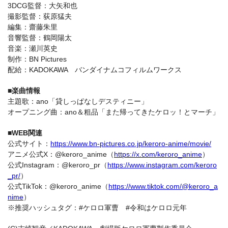
3DCG監督：大矢和也
撮影監督：荻原猛夫
編集：齋藤朱里
音響監督：鶴岡陽太
音楽：瀬川英史
制作：BN Pictures
配給：KADOKAWA バンダイナムコフィルムワークス
■楽曲情報
主題歌：ano「貸しっぱなしデスティニー」
オープニング曲：ano＆粗品「また帰ってきたケロッ！とマーチ」
■WEB関連
公式サイト：
https://www.bn-pictures.co.jp/keroro-anime/movie/
アニメ公式X：@keroro_anime（
https://x.com/keroro_anime
）
公式Instagram：@keroro_pr（
https://www.instagram.com/keroro
_pr/
）
公式TikTok：@keroro_anime（
https://www.tiktok.com/@keroro_a
nime
）
※推奨ハッシュタグ：#ケロロ軍曹 #令和はケロロ元年