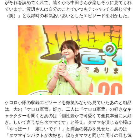
がそれを諫めてくれて、遠くから中田さんが楽しそうに見てくれ
ています。渡辺さんは自分のことでいつもテンパってる感じです
（笑）」と収録時の和気あいあいとしたエピソードを明かした。
ケロロ小隊の収録エピソードを微笑みながら見ていたあのと粗品
は、大の『ケロロ軍曹』好き。二人に『ケロロ軍曹』の好きなキ
ャラクターを聞くとあのは「個性豊かで可愛くて全員本当に大好
き。しいて言うならタママです」と答え、タママを演じる小桜は
「やっほー！ 嬉しいです！」と満面の笑みを見せた。あのは
「タママインパクトが大好き。僕もタママと同じで周りの目も気