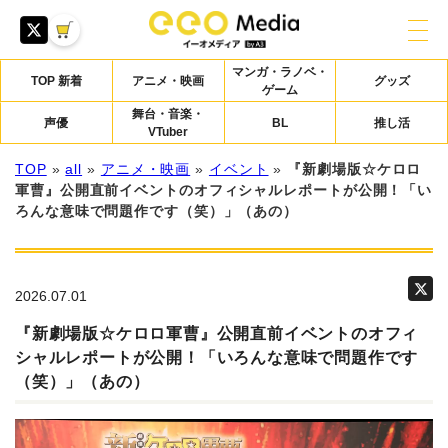
マンガ・ラノベ・
TOP 新着
アニメ・映画
グッズ
ゲーム
舞台・音楽・
声優
BL
推し活
VTuber
TOP
»
all
»
アニメ・映画
»
イベント
»
『新劇場版☆ケロロ
軍曹』公開直前イベントのオフィシャルレポートが公開！「い
ろんな意味で問題作です（笑）」（あの）
2026.07.01
『新劇場版☆ケロロ軍曹』公開直前イベントのオフィ
シャルレポートが公開！「いろんな意味で問題作です
（笑）」（あの）