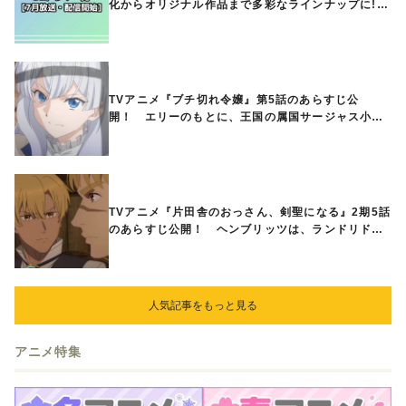
化からオリジナル作品まで多彩なラインナップに!!
【7月放送・配信開始】
TVアニメ『ブチ切れ令嬢』第5話のあらすじ公
開！ エリーのもとに、王国の属国サージャス小王
国が帝国に宣戦布告したと急報が入る
TVアニメ『片田舎のおっさん、剣聖になる』2期5話
のあらすじ公開！ ヘンブリッツは、ランドリドに
立ち合いを申し入れ…
人気記事をもっと見る
アニメ特集