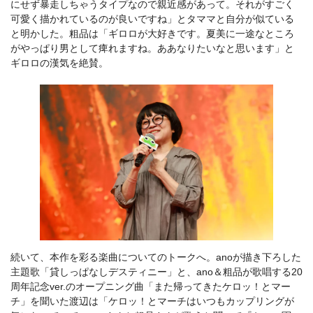
にせず暴走しちゃうタイプなので親近感があって。それがすごく
可愛く描かれているのが良いですね」とタママと自分が似ている
と明かした。粗品は「ギロロが大好きです。夏美に一途なところ
がやっぱり男として痺れますね。ああなりたいなと思います」と
ギロロの漢気を絶賛。
続いて、本作を彩る楽曲についてのトークへ。anoが描き下ろした
主題歌「貸しっぱなしデスティニー」と、ano＆粗品が歌唱する20
周年記念ver.のオープニング曲「また帰ってきたケロッ！とマー
チ」を聞いた渡辺は「ケロッ！とマーチはいつもカップリングが