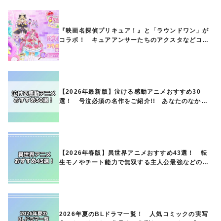
『映画名探偵プリキュア！』と「ラウンドワン」が
コラボ！ キュアアンサーたちのアクスタなどコラ
ボグッズが8月1日から登場
【2026年最新版】泣ける感動アニメおすすめ30
選！ 号泣必須の名作をご紹介!! あなたのなかの
ランキングは？
【2026年春版】異世界アニメおすすめ43選！ 転
生モノやチート能力で無双する主人公最強などの人
気作品、異世界ファンタジーや隠れた名作までご紹
介!!
2026年夏のBLドラマ一覧！ 人気コミックの実写