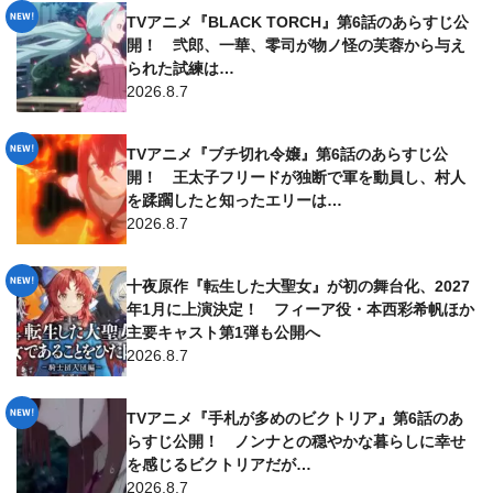
TVアニメ『BLACK TORCH』第6話のあらすじ公
開！ 弐郎、一華、零司が物ノ怪の芙蓉から与え
られた試練は…
2026.8.7
TVアニメ『ブチ切れ令嬢』第6話のあらすじ公
開！ 王太子フリードが独断で軍を動員し、村人
を蹂躙したと知ったエリーは…
2026.8.7
十夜原作『転生した大聖女』が初の舞台化、2027
年1月に上演決定！ フィーア役・本西彩希帆ほか
主要キャスト第1弾も公開へ
2026.8.7
TVアニメ『手札が多めのビクトリア』第6話のあ
らすじ公開！ ノンナとの穏やかな暮らしに幸せ
を感じるビクトリアだが…
2026.8.7