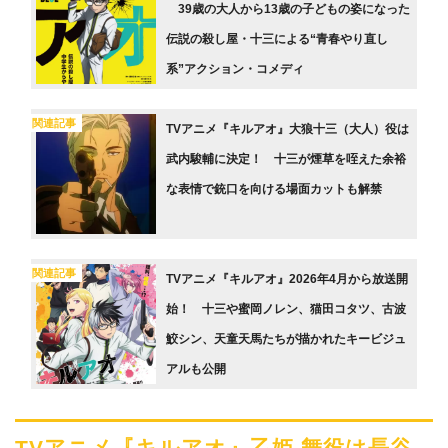
39歳の大人から13歳の子どもの姿になった
伝説の殺し屋・十三による“青春やり直し
系”アクション・コメディ
関連記事
TVアニメ『キルアオ』大狼十三（大人）役は
武内駿輔に決定！ 十三が煙草を咥えた余裕
な表情で銃口を向ける場面カットも解禁
関連記事
TVアニメ『キルアオ』2026年4月から放送開
始！ 十三や蜜岡ノレン、猫田コタツ、古波
鮫シン、天童天馬たちが描かれたキービジュ
アルも公開
TVアニメ『キルアオ』乙姫 舞役は長谷