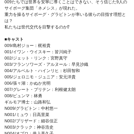
009たちでは世界を安寧に導くことはできない、そう信じた9人の
サイボーグ集団「ネメシス」が現れた。
重力を操るサイボーグ・グラビトンが率いる彼らの目指す理想と
は？
私たちは世代交代を目撃するのか⁉
■キャスト
009/島村ジョー：梶裕貴
001/イワン・ウイスキー：皆川純子
002/ジェット・リンク：宮野真守
003/フランソワーズ・アルヌール：早見沙織
004/アルベルト・ハインリヒ：杉田智和
005/ジェロニモ・ジュニア：安元洋貴
006/張々湖：かぬか光明
007/グレート・ブリテン：利根健太朗
008/ピュンマ：林勇
ギルモア博士：山路和弘
N009/グラビトン：中村悠一
N001/ミュウ：日高里菜
N002/ブリザード：細谷佳正
N003/クラック：神谷浩史
N004/オプロ：井上喜久子