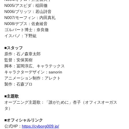
N005/アスピダ：稲田徹
N006/ブリッツ：若山詩音
N007/モーフィン：内田真礼
N008/デプス：佐倉綾音
ゴルバート博士：奈良徹
イスパノ：下野紘
■スタッフ
原作：石ノ森章太郎
監督：安保英樹
脚本：冨岡淳広、キャラテックス
キャラクターデザイン：sanorin
アニメーション制作：アレクト
製作：石森プロ
■主題歌
オープニング主題歌：「誰がために」杏子（オフィスオーガス
タ）
■オフィシャルリンク
公式HP：
https://cyborg009.jp/