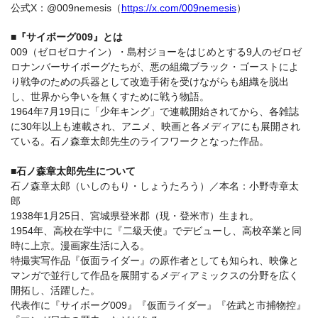
公式X：@009nemesis（
https://x.com/009nemesis
）
■『サイボーグ009』とは
009（ゼロゼロナイン）・島村ジョーをはじめとする9人のゼロゼ
ロナンバーサイボーグたちが、悪の組織ブラック・ゴーストによ
り戦争のための兵器として改造手術を受けながらも組織を脱出
し、世界から争いを無くすために戦う物語。
1964年7月19日に「少年キング」で連載開始されてから、各雑誌
に30年以上も連載され、アニメ、映画と各メディアにも展開され
ている。石ノ森章太郎先生のライフワークとなった作品。
■石ノ森章太郎先生について
石ノ森章太郎（いしのもり・しょうたろう）／本名：小野寺章太
郎
1938年1月25日、宮城県登米郡（現・登米市）生まれ。
1954年、高校在学中に『二級天使』でデビューし、高校卒業と同
時に上京。漫画家生活に入る。
特撮実写作品『仮面ライダー』の原作者としても知られ、映像と
マンガで並行して作品を展開するメディアミックスの分野を広く
開拓し、活躍した。
代表作に『サイボーグ009』『仮面ライダー』『佐武と市捕物控』