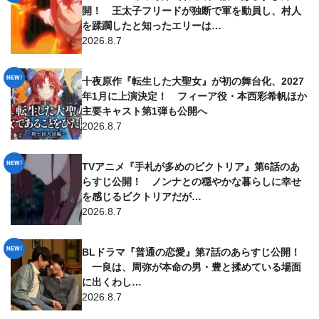
開！ 王太子フリードが独断で軍を動員し、村人
を蹂躙したと知ったエリーは…
2026.8.7
十夜原作『転生した大聖女』が初の舞台化、2027
年1月に上演決定！ フィーア役・本西彩希帆ほか
主要キャスト第1弾も公開へ
2026.8.7
TVアニメ『手札が多めのビクトリア』第6話のあ
らすじ公開！ ノンナとの穏やかな暮らしに幸せ
を感じるビクトリアだが…
2026.8.7
BLドラマ『普通の恋愛』第7話のあらすじ公開！
一良は、周弥が本命の男・豊と揉めている場面
に出くわし…
2026.8.7