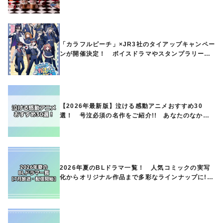
ど第1弾商品が発売へ
「カラフルピーチ」×JR3社のタイアップキャンペー
ンが開催決定！ ボイスドラマやスタンプラリー、
オリジナルグッズの販売も
【2026年最新版】泣ける感動アニメおすすめ30
選！ 号泣必須の名作をご紹介!! あなたのなかの
ランキングは？
2026年夏のBLドラマ一覧！ 人気コミックの実写
化からオリジナル作品まで多彩なラインナップに!!
【7月放送・配信開始】