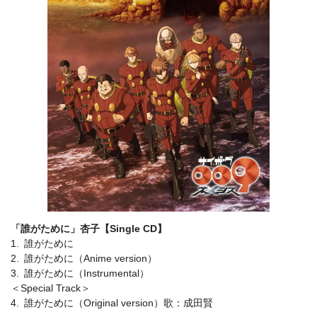
「誰がために」杏子【Single CD】
1. 誰がために
2. 誰がために（Anime version）
3. 誰がために（Instrumental）
＜Special Track＞
4. 誰がために（Original version）歌：成田賢