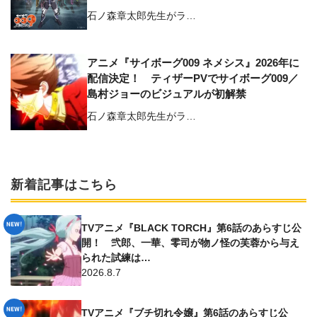
石ノ森章太郎先生がラ…
アニメ『サイボーグ009 ネメシス』2026年に
配信決定！ ティザーPVでサイボーグ009／
島村ジョーのビジュアルが初解禁
石ノ森章太郎先生がラ…
新着記事はこちら
TVアニメ『BLACK TORCH』第6話のあらすじ公
開！ 弐郎、一華、零司が物ノ怪の芙蓉から与え
られた試練は…
2026.8.7
TVアニメ『ブチ切れ令嬢』第6話のあらすじ公