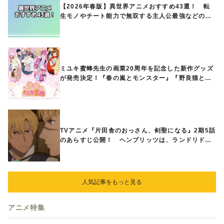
【2026年春版】異世界アニメおすすめ43選！ 転
生モノやチート能力で無双する主人公最強などの人
気作品、異世界ファンタジーや隠れた名作までご紹
介!!
ミユキ蜜蜂先生の画業20周年を記念した新作グッズ
が発売決定！『春の嵐とモンスター』『野良猫と
狼』『営業ですから』『なまいきざかり。』から、
ときめくアイテムが登場♪
TVアニメ『片田舎のおっさん、剣聖になる』2期5話
のあらすじ公開！ ヘンブリッツは、ランドリドに
立ち合いを申し入れ…
人気記事をもっと見る
アニメ特集