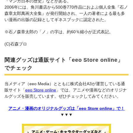
『マンガ日本の歴史』などがある。
2006年には、角川書店から500巻770作品におよぶ個人全集『石ノ
森章太郎萬画大全集』が発行開始され、一人の著者による最も多
い漫画の出版の記録としてギネスブックに認定された。
※石ノ森章太郎の「ノ」の字は、約60％縮小が正式表記。
(C)石森プロ
関連グッズは通販サイト「eeo Store online」
でチェック
当メディア（eeo Media）とともに株式会社A3が運営している通
販サイト「
eeo Store online
」では、アニメや漫画などのオリジナ
ルグッズを販売しています。ぜひチェックしてみてください。
アニメ・漫画のオリジナルグッズは「eeo Store online」で！
▼▼▼