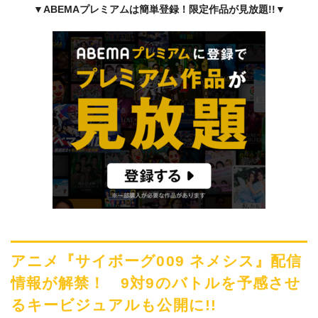
▼ABEMAプレミアムは簡単登録！限定作品が見放題!!
▼
アニメ『サイボーグ009 ネメシス』配信
情報が解禁！ 9対9のバトルを予感させ
るキービジュアルも公開に!!