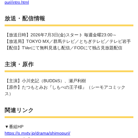
puri/intro.html
放送・配信情報
【放送日時】2026年7月3日(金)スタート 毎週金曜23:00～
【放送局】TOKYO MX／群馬テレビ／とちぎテレビ／テレビ岩手
【配信】TVerにて無料見逃し配信／FODにて独占見放題配信
主演・原作
【主演】小川史記（BUDDiiS）、瀬戸利樹
【原作】たつもとみお『しもべの王子様』（シーモアコミック
ス）
関連リンク
▼番組HP
https://s.mxtv.jp/drama/shimopuri/