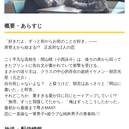
概要・あらすじ
「好きだよ。ずっと前からお前のことが好き」――
席替えから始まる!? 正反対な2人の恋
ごく平凡な高校生・間山晴（小西詠斗）は、後ろの席から回って
きたプリントに告白文が書かれていて衝撃を受ける。
まさかの送り主は、クラスの中心的存在の超絶イケメン・朝宮光
星（元之介）。
自分宛じゃないよな？ と疑うけど、朝宮はあっさりと「間山に
書いた」と即答。
それどころか、重すぎる愛が日に日にヒートアップしていく!?
「無理。ずっと我慢してたから」「俺はずっとこうしたかった」
最初から最後まで尊さMAX!!
恋に一直線な一軍男子×超ウブな純粋男子の青春BL♡