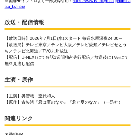
※番組HPイントロより一部抜粋引用：
https://www.tv-tokyo.co.jp/kimina
tsu_tx/intro/
放送・配信情報
【放送日時】2026年7月1日(水)スタート 毎週水曜深夜24:30～
【放送局】テレビ東京／テレビ大阪／テレビ愛知／テレビせとう
ち／テレビ北海道／TVQ九州放送
【配信】U-NEXTにて各話1週間独占先行配信／放送後にTVerにて
無料見逃し配信
主演・原作
【主演】奥智哉、杢代和人
【原作】古矢渚『君は夏のなか』『君と夏のなか』（一迅社）
関連リンク
▼番組HP