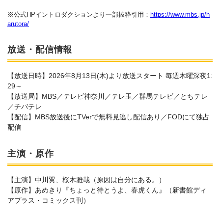
※公式HPイントロダクションより一部抜粋引用：
https://www.mbs.jp/h
arutora/
放送・配信情報
【放送日時】2026年8月13日(木)より放送スタート 毎週木曜深夜1:
29～
【放送局】MBS／テレビ神奈川／テレ玉／群馬テレビ／とちテレ
／チバテレ
【配信】MBS放送後にTVerで無料見逃し配信あり／FODにて独占
配信
主演・原作
【主演】中川翼、桜木雅哉（原因は自分にある。）
【原作】あめきり『ちょっと待とうよ、春虎くん』（新書館ディ
アプラス・コミックス刊）