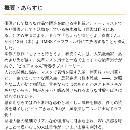
概要・あらすじ
俳優として様々な作品で躍進を続ける中川翼と、アーティストで
あり俳優としても活動をしている桜木雅哉（原因は自分にあ
る。）のW主演による、ドラマ『ちょっと待とうよ、春虎くん』
が8月13日（木）よりMBSドラマフィル枠にて放送することが決定
した。
本作の原作『ちょっと待とうよ、春虎くん』は、人気漫画家・あ
めきり氏が描く、先輩マスク男子と一途でまっすぐな後輩男子が
紡ぐ、“ピュアきゅん”青春ラブストーリー。
人との関係に悩み、マスクで表情を隠す先輩・岸田粋（中川翼）
と、一途でまっすぐな新入生・黒部春虎（桜木雅哉）――。対照
的な二人が紡ぐ物語は、青春ならではのあたたかさとトキメキが
ありながらも、胸がきゅっと締め付けられるような甘酸っぱさに
満ち溢れている。
思春期ならではの不器用な恋心と瑞々しい成長を描き、多くの読
者を魅了した“ピュアきゅん”BLが、満を持してついに実写ドラマ
化！
登場人物の繊細でリアルな心理描写に引き込まれ、深い共感を呼
ぶこと間違いなしの大注目作が、いよいよ幕を開ける。