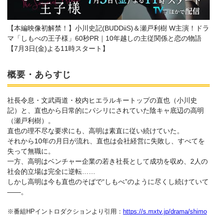
【本編映像初解禁！】小川史記(BUDDiiS)＆瀬戸利樹 W主演！ドラ
マ「しもべの王子様」60秒PR｜10年越しの主従関係と恋の物語
【7月3日(金)よる11時スタート】
概要・あらすじ
社長令息・文武両道・校内ヒエラルキートップの直也（小川史
記）と、直也から日常的にパシリにされていた陰キャ底辺の高明
（瀬戸利樹）。
直也の理不尽な要求にも、高明は素直に従い続けていた。
それから10年の月日が流れ、直也は会社経営に失敗し、すべてを
失って無職に。
一方、高明はベンチャー企業の若き社長として成功を収め、2人の
社会的立場は完全に逆転……
しかし高明は今も直也のそばで“しもべ”のように尽くし続けていて
――。
※番組HPイントロダクションより引用：
https://s.mxtv.jp/drama/shimo