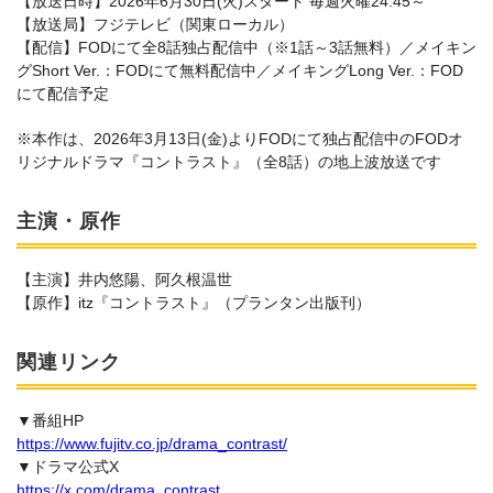
【放送日時】2026年6月30日(火)スタート 毎週火曜24:45～
【放送局】フジテレビ（関東ローカル）
【配信】FODにて全8話独占配信中（※1話～3話無料）／メイキン
グShort Ver.：FODにて無料配信中／メイキングLong Ver.：FOD
にて配信予定
※本作は、2026年3月13日(金)よりFODにて独占配信中のFODオ
リジナルドラマ『コントラスト』（全8話）の地上波放送です
主演・原作
【主演】井内悠陽、阿久根温世
【原作】itz『コントラスト』（プランタン出版刊）
関連リンク
▼番組HP
https://www.fujitv.co.jp/drama_contrast/
▼ドラマ公式X
https://x.com/drama_contrast