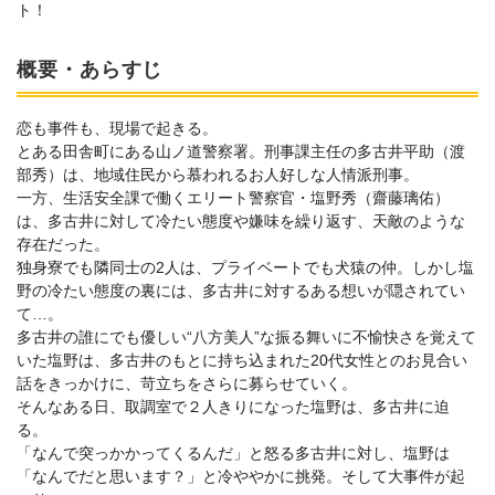
ト！
概要・あらすじ
恋も事件も、現場で起きる。
とある田舎町にある山ノ道警察署。刑事課主任の多古井平助（渡
部秀）は、地域住民から慕われるお人好しな人情派刑事。
一方、生活安全課で働くエリート警察官・塩野秀（齋藤璃佑）
は、多古井に対して冷たい態度や嫌味を繰り返す、天敵のような
存在だった。
独身寮でも隣同士の2人は、プライベートでも犬猿の仲。しかし塩
野の冷たい態度の裏には、多古井に対するある想いが隠されてい
て…。
多古井の誰にでも優しい“八方美人”な振る舞いに不愉快さを覚えて
いた塩野は、多古井のもとに持ち込まれた20代女性とのお見合い
話をきっかけに、苛立ちをさらに募らせていく。
そんなある日、取調室で２人きりになった塩野は、多古井に迫
る。
「なんで突っかかってくるんだ」と怒る多古井に対し、塩野は
「なんでだと思います？」と冷ややかに挑発。そして大事件が起