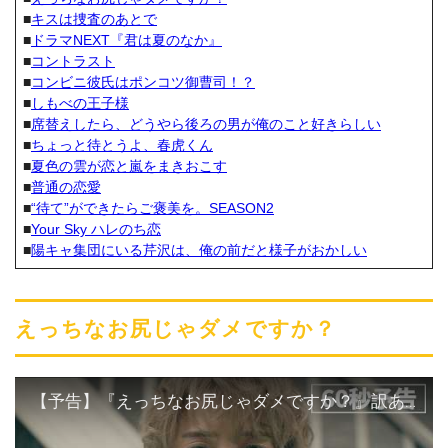
■
キスは捜査のあとで
■
ドラマNEXT『君は夏のなか』
■
コントラスト
■
コンビニ彼氏はポンコツ御曹司！？
■
しもべの王子様
■
席替えしたら、どうやら後ろの男が俺のこと好きらしい
■
ちょっと待とうよ、春虎くん
■
夏色の雲が恋と嵐をまきおこす
■
普通の恋愛
■
“待て”ができたらご褒美を。SEASON2
■
Your Sky ハレのち恋
■
陽キャ集団にいる芹沢は、俺の前だと様子がおかしい
えっちなお尻じゃダメですか？
【予告】『えっちなお尻じゃダメですか？』訳ありイケオジ社長×ピュアな大学生の年の差BLラブストーリー！7/6(月) 深夜25時20分よりDMM TV独占配信スタート！