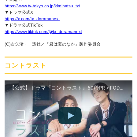
https://www.tv-tokyo.co.jp/kiminatsu_tx/
▼ドラマ公式X
https://x.com/tx_doramanext
▼ドラマ公式TikTok
https://www.tiktok.com/@tx_doramanext
(C)古矢渚・一迅社／「君は夏のなか」製作委員会
コントラスト
【公式】ドラマ『コントラスト』60秒PR＜FOD＞井内悠陽×阿久根温世W主演！