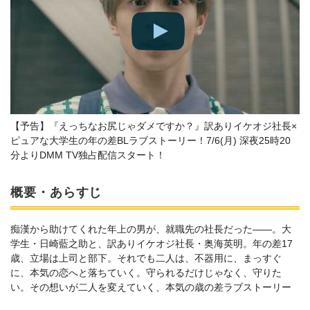
【予告】『えっちなお尻じゃダメですか？』訳ありイケオジ社長×
ピュアな大学生の年の差BLラブストーリー！7/6(月) 深夜25時20
分よりDMM TV独占配信スタート！
概要・あらすじ
痴漢から助けてくれた年上の男が、就職先の社長だった——。大
学生・日崎藍之助と、訳ありイケオジ社長・奥海英明。年の差17
歳、立場は上司と部下。それでも二人は、不器用に、まっすぐ
に、本気の恋へと落ちていく。守られるだけじゃなく、守りた
い。その想いが二人を変えていく、本気の歳の差ラブストーリー