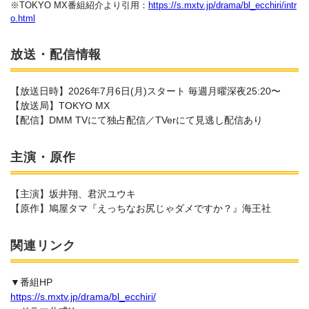
※TOKYO MX番組紹介より引用：
https://s.mxtv.jp/drama/bl_ecchiri/intr
o.html
放送・配信情報
【放送日時】2026年7月6日(月)スタート 毎週月曜深夜25:20〜
【放送局】TOKYO MX
【配信】DMM TVにて独占配信／TVerにて見逃し配信あり
主演・原作
【主演】坂井翔、君沢ユウキ
【原作】鳩屋タマ『えっちなお尻じゃダメですか？』海王社
関連リンク
▼番組HP
https://s.mxtv.jp/drama/bl_ecchiri/