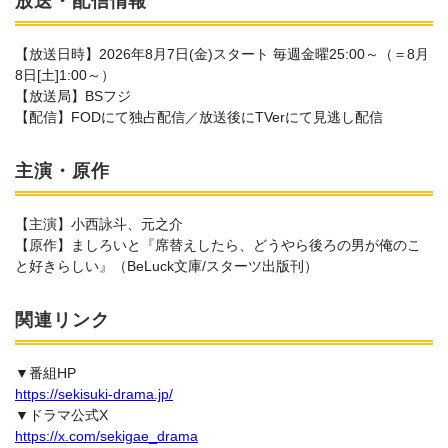
放送・配信情報
【放送日時】2026年8月7日(金)スタート 毎週金曜25:00～（＝8月
8日[土]1:00～）
【放送局】BSフジ
【配信】FODにて独占配信／放送後にTVerにて見逃し配信
主演・原作
【主演】小西詠斗、元之介
【原作】ましろいと『席替えしたら、どうやら後ろの男が俺のこ
と好きらしい』（BeLuck文庫/スターツ出版刊）
関連リンク
▼番組HP
https://sekisuki-drama.jp/
▼ドラマ公式X
https://x.com/sekigae_drama