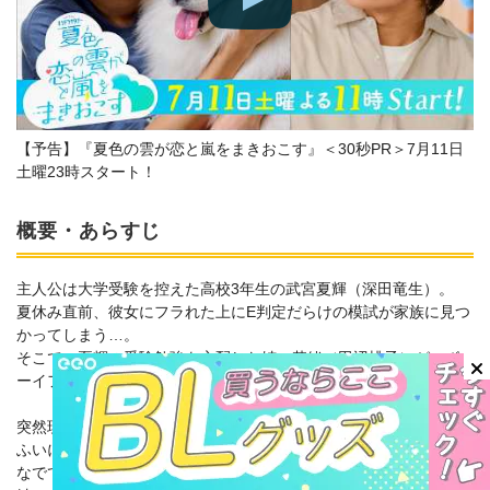
【予告】『夏色の雲が恋と嵐をまきおこす』＜30秒PR＞7月11日
土曜23時スタート！
概要・あらすじ
主人公は大学受験を控えた高校3年生の武宮夏輝（深田竜生）。
夏休み直前、彼女にフラれた上にE判定だらけの模試が家族に見つ
かってしまう…。
そこで、夏輝の受験勉強を心配した姉・莉緒（田辺桃子）が、ボ
ーイフレンド・小早川蒼汰（浮所飛貴）に家庭教師を依頼！
突然現れた蒼汰を、最初はイケ好かないやつだと思っていたが、
ふいに見せる笑顔や、「よくがんばりました！」と無邪気に頭を
なでてくれる仕草に、夏輝は思わずドキッ！