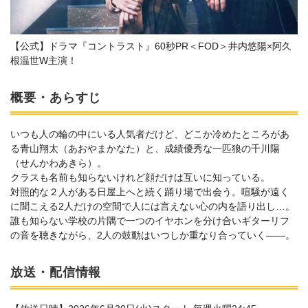
【公式】ドラマ『コントラスト』60秒PR＜FOD＞井内悠陽×阿久
根温世W主演！
概要・あらすじ
いつも人の輪の中にいる人気者だけど、どこか冷めたところがあ
る青山翔太（あおやまかなた）と、成績優秀な一匹狼の千川陽
（せんかわあきら）。
クラスも名前も知らないけれど顔だけは互いに知っている。
対照的な２人がある日屋上へと続く踊り場で出会う。喧騒が遠く
に聞こえる2人だけの空間で人には言えない心の内を語り出し…。
誰も知らない学校の片隅で一つのイヤホンを分け合いギターリフ
の音を聴きながら、2人の鼓動はいつしか重なり合っていく――。
放送・配信情報