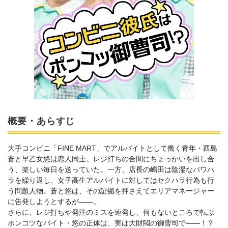
概要・あらすじ
大手コンビニ「FINE MART」でアルバイトとして働く青年・西島
蒼と早乙女悠は恋人同士。レジ打ちの合間にちょっかいを出し合
う、楽しい毎日を送っていた。一方、店長の嶋田は陰湿なパワハ
ラを繰り返し、女子高生アルバイトに対してはセクハラ行為も行
う問題人物。蒼と悠は、その証拠を押さえてエリアマネージャー
に告発しようとするが――。
さらに、レジ打ちや発注のミスを連発し、何もないところで転ぶ
ポンコツなバイト・悠の正体は、実は大財閥の御曹司で――！？