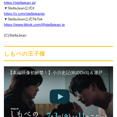
https://stellajean.jp/
▼StellaJean公式X
https://x.com/stellajeanjp
▼StellaJean公式TikTok
https://www.tiktok.com/@stellajean.jp
(C)StellaJean
しもべの王子様
【本編映像初解禁！】小川史記(BUDDiiS)＆瀬戸利樹 W主演！ドラマ「しもべの王子様」60秒PR｜10年越しの主従関係と恋の物語【7月3日(金)よる11時スタート】