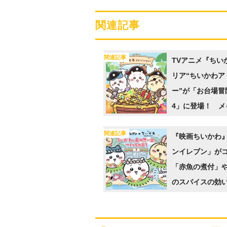
関連記事
関連記事
TVアニメ『ちい
リア“ちいかわア
ー”が「お台場冒険
4」に登場！ メ
アルも公開に
関連記事
『映画ちいかわ
ンイレブン」が
「赤魚の煮付」
のスパイスの効
レー」などコラボ
18日から登場