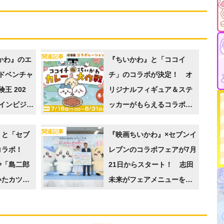
関連記事
かわ』のエ
『ちいかわ』と「ココイ
ドベンチャ
チ」のコラボが決定！ オ
王 202
リジナルフィギュア＆ステ
インビジュ
ッカーがもらえるコラボメ
ニューが7月16日から登場
関連記事
』と「セブ
『映画ちいかわ』×セブンイ
コラボ！
レブンのコラボフェアが7月
や「島二郎
21日からスタート！ 志田
いたカツカ
未来がフェアメニューを一
商品が7月
足先に体験、ちいかわたち
のサプライズ登場に大興