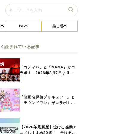
BL
推し活
よく読まれている記事
「ゴディバ」と『NANA』がコ
ラボ！ 2026年8月7日よりシ
ョコリキサー2種類、タンブラー
セットなど第1弾商品が発売へ
『映画名探偵プリキュア！』と
「ラウンドワン」がコラボ！
キュアアンサーたちのアクスタ
などコラボグッズが8月1日から
登場
【2026年最新版】泣ける感動ア
ニメおすすめ30選！ 号泣必須