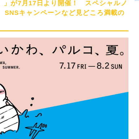
奮!!
。」が7月17日より開催！ スペシャルノ
、SNSキャンペーンなど見どころ満載の