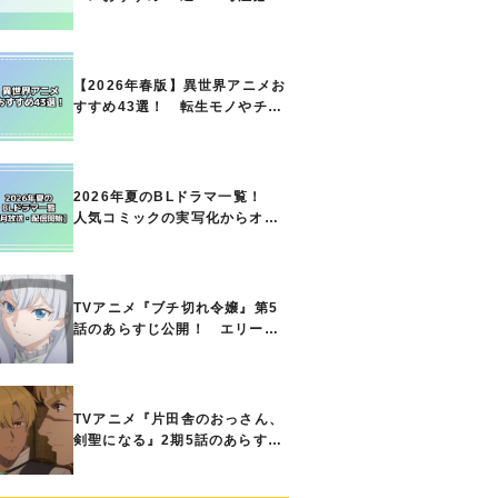
の名作をご紹介!! あなたのな
かのランキングは？
【2026年春版】異世界アニメお
すすめ43選！ 転生モノやチー
ト能力で無双する主人公最強な
どの人気作品、異世界ファンタ
ジーや隠れた名作までご紹介!!
2026年夏のBLドラマ一覧！
人気コミックの実写化からオリ
ジナル作品まで多彩なラインナ
ップに!!【7月放送・配信開始】
TVアニメ『ブチ切れ令嬢』第5
話のあらすじ公開！ エリーの
もとに、王国の属国サージャス
小王国が帝国に宣戦布告したと
急報が入る
TVアニメ『片田舎のおっさん、
剣聖になる』2期5話のあらすじ
公開！ ヘンブリッツは、ラン
ドリドに立ち合いを申し入れ…