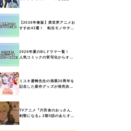
定！ ボイスドラマやスタンプ
ラリー、オリジナルグッズの販
売も
【2026年春版】異世界アニメお
すすめ43選！ 転生モノやチー
ト能力で無双する主人公最強な
どの人気作品、異世界ファンタ
ジーや隠れた名作までご紹介!!
2026年夏のBLドラマ一覧！
人気コミックの実写化からオリ
ジナル作品まで多彩なラインナ
ップに!!【7月放送・配信開始】
ミユキ蜜蜂先生の画業20周年を
記念した新作グッズが発売決
定！『春の嵐とモンスター』
『野良猫と狼』『営業ですか
ら』『なまいきざかり。』か
ら、ときめくアイテムが登場♪
TVアニメ『片田舎のおっさん、
剣聖になる』2期5話のあらすじ
公開！ ヘンブリッツは、ラン
ドリドに立ち合いを申し入れ…