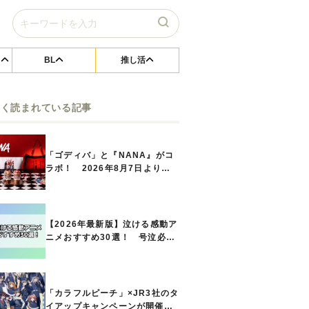
BL
推し活
よく読まれている記事
「ゴディバ」と『NANA』がコ
ラボ！ 2026年8月7日よりシ
ョコリキサー2種類、タンブラー
セットなど第1弾商品が発売へ
【2026年最新版】泣ける感動ア
ニメおすすめ30選！ 号泣必須
の名作をご紹介!! あなたのな
かのランキングは？
「カラフルピーチ」×JR3社のタ
イアップキャンペーンが開催決