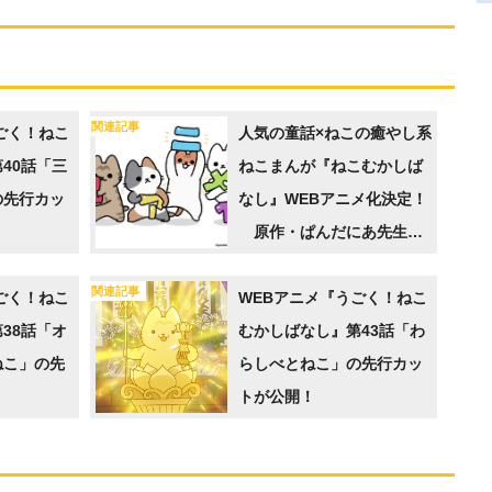
関連記事
ごく！ねこ
人気の童話×ねこの癒やし系
40話「三
ねこまんが『ねこむかしば
の先行カッ
なし』WEBアニメ化決定！
原作・ぱんだにあ先生の
アニメ化記念イラスト＆コ
関連記事
ごく！ねこ
メントを公開
WEBアニメ『うごく！ねこ
38話「オ
むかしばなし』第43話「わ
ねこ」の先
らしべとねこ」の先行カッ
！
トが公開！