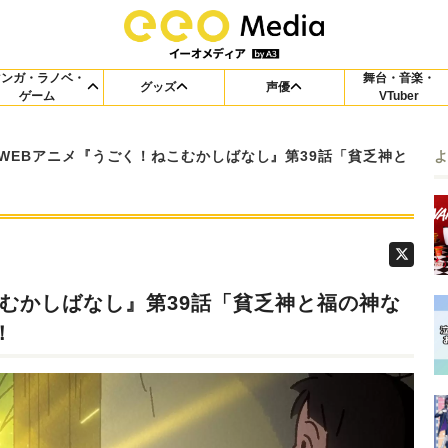
マンガ・ラノベ・
舞台・音楽・
グッズ
声優
ゲーム
VTuber
WEBアニメ『うごく！ねこむかしばなし』第39話「貧乏神と
こむかしばなし』第39話「貧乏神と福の神な
！