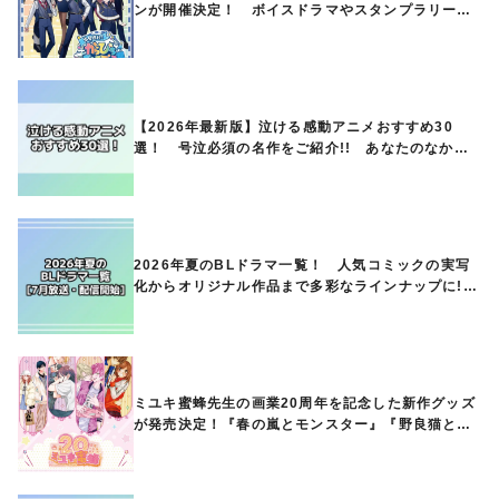
ンが開催決定！ ボイスドラマやスタンプラリー、
オリジナルグッズの販売も
【2026年最新版】泣ける感動アニメおすすめ30
選！ 号泣必須の名作をご紹介!! あなたのなかの
ランキングは？
2026年夏のBLドラマ一覧！ 人気コミックの実写
化からオリジナル作品まで多彩なラインナップに!!
【7月放送・配信開始】
ミユキ蜜蜂先生の画業20周年を記念した新作グッズ
が発売決定！『春の嵐とモンスター』『野良猫と
狼』『営業ですから』『なまいきざかり。』から、
ときめくアイテムが登場♪