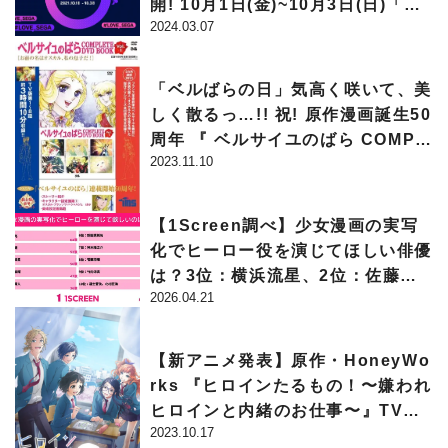
開! 10月1日(金)~10月3日(日)「SE
2024.03.07
GA ATLUS CHANNEL」の配信が
決定! Twitterで「#LOVE_SEG
A」キャンペーンを開催!
「ベルばらの日」気高く咲いて、美
しく散るっ…!! 祝! 原作漫画誕生50
周年 『 ベルサイユのばら COMPL
2023.11.10
ETE DVD BOOK 』全5巻 10月よ
り刊行決定！
【1Screen調べ】少女漫画の実写
化でヒーロー役を演じてほしい俳優
は？3位：横浜流星、2位：佐藤
2026.04.21
健、そして1位は……？
【新アニメ発表】原作・HoneyWo
rks 『ヒロインたるもの！〜嫌われ
ヒロインと内緒のお仕事〜』TVア
2023.10.17
ニメ化が決定！放送は2022年4月開