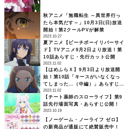
ャ」、9月1日（水）より、「1周年
記念前夜祭 第2回魔女教徒総力戦イ
秋アニメ「無職転生 ～異世界行っ
ベント」開催！
たら本気だす～」10月3日(日)放送
開始！第2クールPVが解禁
2023.10.27
夏アニメ【ピーチボーイリバーサイ
ド】TVアニメ9月2日より放送！第
10話あらすじ・先行カット公開
2023.11.02
【はめふらＸ】9月3日より放送開
始！第10話「キースがいなくなっ
てしまった…（中編）」あらすじ＆
2023.11.02
場面カット公開
【チート薬師のスローライフ】第9
話先行場面写真・あらすじ公開！
2023.10.19
【ノーゲーム・ノーライフ ゼロ】
の新商品が通販にて絶賛販売中！