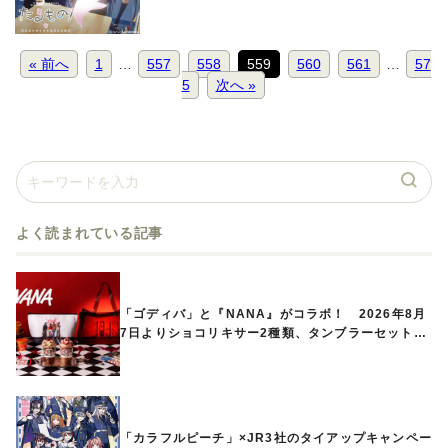
始予定
« 前へ
1
…
557
558
559
560
561
…
57
5
次へ »
よく読まれている記事
「ゴディバ」と『NANA』がコラボ！ 2026年8月
7日よりショコリキサー2種類、タンブラーセットな
ど第1弾商品が発売へ
「カラフルピーチ」×JR3社のタイアップキャンペー