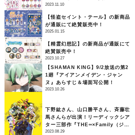
2023.11.10
【怪盗セイント・テール】の新商品
が通販にて絶賛販売中！
2025.01.15
【精霊幻想記】の新商品が通販にて
絶賛販売中！
2023.10.27
【SHAMAN KING】9/2放送の第2
1廻『アイアンメイデン・ジャン
ヌ』あらすじ＆場面写公開！
2023.10.26
下野紘さん、山口勝平さん、斉藤壮
馬さんらが出演！リーディックシア
ター三部作『THE∞×Family（ジ・
2023.08.29
エイトファミリー）』開催決定！