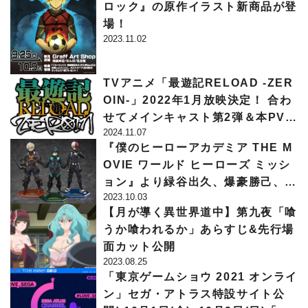
ロック』の原作イラスト新商品が登
場！
2023.11.02
TVアニメ「最遊記RELOAD -ZER
OIN-」2022年1月放映決定！ 合わ
せてメインキャスト第2弾＆本PV第
2024.11.07
１弾解禁！
『僕のヒーローアカデミア THE M
OVIE ワールド ヒーローズ ミッシ
ョン』より緑谷出久、爆豪勝己、轟
2023.10.03
焦凍の「1/8スケールフィギュア」
【月が導く異世界道中】第九夜「喰
がTOHO animation STORE限定
うか喰われるか」あらすじ&先行場
で登場！
面カット公開
2023.08.25
「東京ゲームショウ 2021 オンライ
ン」セガ・アトラス特設サイト公