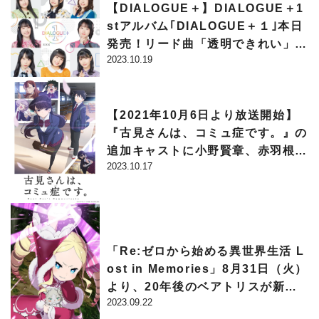
【DIALOGUE＋】DIALOGUE＋1
stアルバム｢DIALOGUE＋１｣本日
発売！リード曲「透明できれい」M
2023.10.19
Vフル公開！
【2021年10月6日より放送開始】
『古見さんは、コミュ症です。』の
追加キャストに小野賢章、赤羽根健
2023.10.17
治、佐藤悠雅が決定！
「Re:ゼロから始める異世界生活 L
ost in Memories」8月31日（火）
より、20年後のベアトリスが新登
2023.09.22
場する「【取り残された者】ガチ