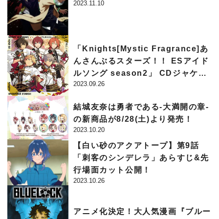
2023.11.10
「Knights[Mystic Fragrance]あ
んさんぶるスターズ！！ ESアイド
ルソング season2」 CDジャケッ
2023.09.26
ト＆試聴動画公開！！
結城友奈は勇者である-大満開の章-
の新商品が8/28(土)より発売！
2023.10.20
【白い砂のアクアトープ】第9話
「刺客のシンデレラ」あらすじ&先
行場面カット公開！
2023.10.26
アニメ化決定！大人気漫画『ブルー