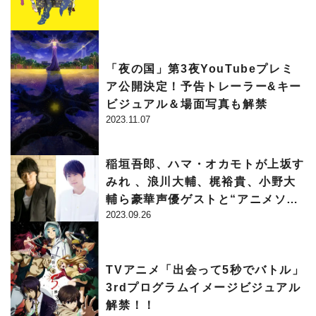
「夜の国」第3夜YouTubeプレミ
ア公開決定！予告トレーラー&キー
ビジュアル＆場面写真も解禁
2023.11.07
稲垣吾郎、ハマ・オカモトが上坂す
みれ 、浪川大輔、梶裕貴、小野大
輔ら豪華声優ゲストと“アニメソン
2023.09.26
グ”を語る！『THE TRAD』 “アニ
ソンフェスティバル”
TVアニメ「出会って5秒でバトル」
3rdプログラムイメージビジュアル
解禁！！