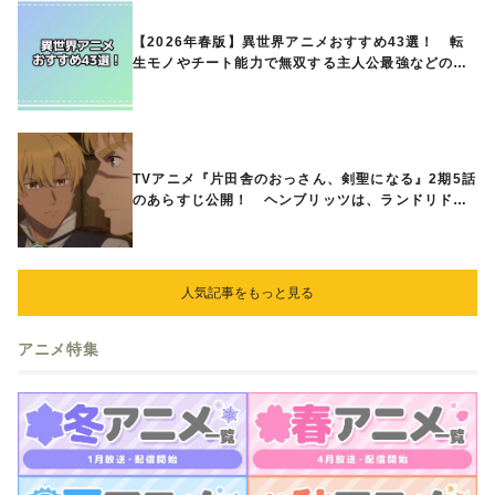
【2026年春版】異世界アニメおすすめ43選！ 転
生モノやチート能力で無双する主人公最強などの人
気作品、異世界ファンタジーや隠れた名作までご紹
介!!
TVアニメ『片田舎のおっさん、剣聖になる』2期5話
のあらすじ公開！ ヘンブリッツは、ランドリドに
立ち合いを申し入れ…
人気記事をもっと見る
アニメ特集