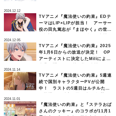
2024.12.12
TVアニメ『魔法使いの約束』EDテ
ーマはLIP×LIPが担当！ アーサー
役の田丸篤志が『まほやく』の世界
を解説するガイドムービーが公開
2024.12.05
TVアニメ『魔法使いの約束』2025
年1月6日からの放送が決定！ OP
アーティストに決定したMiliによる
楽曲が聞けるPV第3弾も公開へ
2024.11.14
TVアニメ『魔法使いの約束』5週連
続で国別キャラクターPVが公開
中！ ラストの5週目はルチルたち
が登場する《南の国PV》が解禁!!
2024.11.01
『魔法使いの約束』と『ステラおば
さんのクッキー』のコラボが11月1