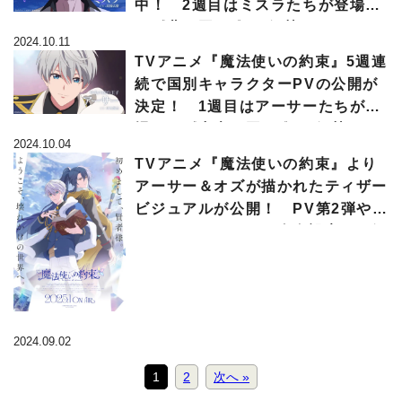
中！ 2週目はミスラたちが登場す
る《北の国PV》が解禁!!
2024.10.11
TVアニメ『魔法使いの約束』5週連
続で国別キャラクターPVの公開が
決定！ 1週目はアーサーたちが登
場する《中央の国PV》が解禁!!
2024.10.04
TVアニメ『魔法使いの約束』より
アーサー＆オズが描かれたティザー
ビジュアルが公開！ PV第2弾やメ
インキャラクターの全身設定画も解
禁へ
2024.09.02
1
2
次へ »