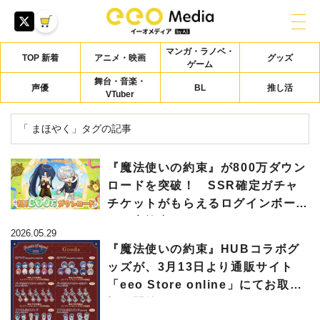
マンガ・ラノベ・
TOP 新着
アニメ・映画
グッズ
ゲーム
舞台・音楽・
声優
BL
推し活
VTuber
「 まほやく」タグの記事
『魔法使いの約束』が800万ダウン
ロードを突破！ SSR確定ガチャ
チケットがもらえるログインボーナ
スが実施中
2026.05.29
『魔法使いの約束』HUBコラボグ
ッズが、3月13日より通販サイト
「eeo Store online」にてお取り
扱い開始！