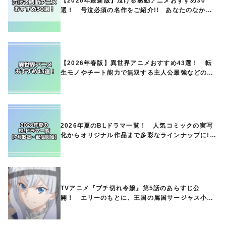
【2026年最新版】泣ける感動アニメおすすめ30
選！ 号泣必須の名作をご紹介!! あなたのなかの
ランキングは？
【2026年春版】異世界アニメおすすめ43選！ 転
生モノやチート能力で無双する主人公最強などの人
気作品、異世界ファンタジーや隠れた名作までご紹
介!!
2026年夏のBLドラマ一覧！ 人気コミックの実写
化からオリジナル作品まで多彩なラインナップに!!
【7月放送・配信開始】
TVアニメ『ブチ切れ令嬢』第5話のあらすじ公
開！ エリーのもとに、王国の属国サージャス小王
国が帝国に宣戦布告したと急報が入る