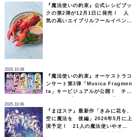
『魔法使いの約束』公式レシピブッ
クの第2弾が12月1日に発売！ 人
気の高いエイプリルフールイベント
のレシピも新たに収録
2025.10.08
『魔法使いの約束』オーケストラコ
ンサート第3弾「Musica Fragmen
ta」キービジュアルが公開！ チケ
ットのアプリユーザー先行受付は1
2025.10.06
0月13日まで
『まほステ』最新作「きみに花を、
空に魔法を 後編」2026年5月に上
演予定！ 21人の魔法使いやオヴ
ィシウスたちを演じる出演者情報が