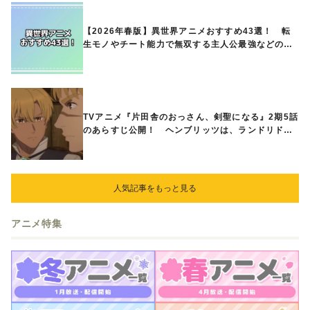
【2026年春版】異世界アニメおすすめ43選！ 転
生モノやチート能力で無双する主人公最強などの人
気作品、異世界ファンタジーや隠れた名作までご紹
介!!
TVアニメ『片田舎のおっさん、剣聖になる』2期5話
のあらすじ公開！ ヘンブリッツは、ランドリドに
立ち合いを申し入れ…
人気記事をもっと見る
アニメ特集