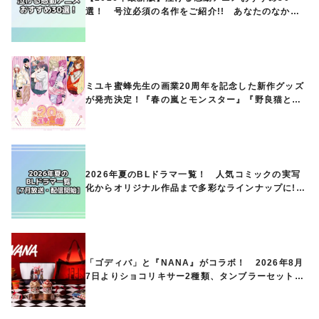
選！ 号泣必須の名作をご紹介!! あなたのなかの
ランキングは？
ミユキ蜜蜂先生の画業20周年を記念した新作グッズ
が発売決定！『春の嵐とモンスター』『野良猫と
狼』『営業ですから』『なまいきざかり。』から、
ときめくアイテムが登場♪
2026年夏のBLドラマ一覧！ 人気コミックの実写
化からオリジナル作品まで多彩なラインナップに!!
【7月放送・配信開始】
「ゴディバ」と『NANA』がコラボ！ 2026年8月
7日よりショコリキサー2種類、タンブラーセットな
ど第1弾商品が発売へ