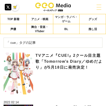
マンガ・ラノベ・
TOP 新着
アニメ・映画
グッズ
ゲーム
舞台・音楽・
声優
BL
推し活
VTuber
「 cue」タグの記事
TVアニメ『CUE!』2クール目主題
歌「Tomorrow’s Diary／ゆめだよ
り」が5月18日に発売決定！
2022.02.14