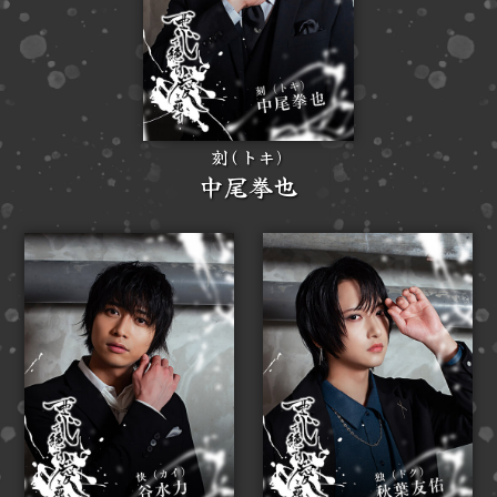
刻(トキ)
中尾拳也