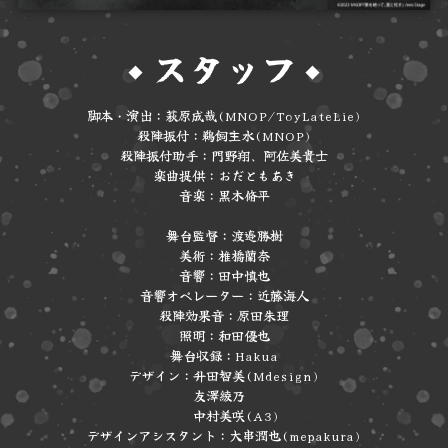
スタッフ
◆
◆
脚本・演出：萩原成哉(MNOP/ToyLateLie)
殺陣振付：鵜飼主水(MNOP)
殺陣振付助手：門野翔、阿佐美貴士
楽曲提供：おだともあき
音楽：黒木脩平
舞台監督：渡邉勝樹
美術：椎橋蘭奈
音響：田中慎也
音響オペレーター：近藤海人
殺陣効果音：原田朱理
照明：和田優也
舞台収録：Hakua
デザイン：升田智美(Mdesign)
友澤綾乃
中村美咲(A3)
デザインアシスタント：大串潤也(mepakura)