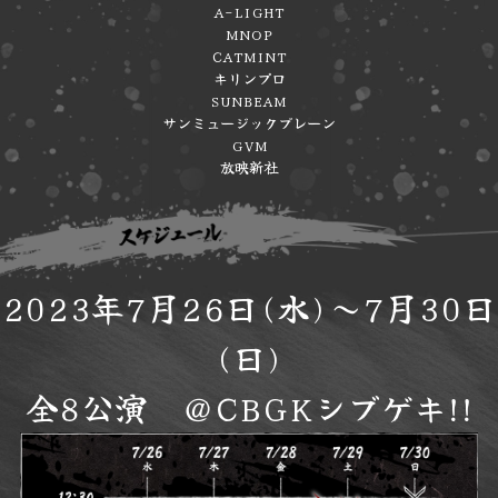
A-LIGHT
MNOP
CATMINT
キリンプロ
SUNBEAM
サンミュージックブレーン
GVM
放映新社
2023年7月26日(水)～7月30日
(日)
全8公演 ＠CBGKシブゲキ!!