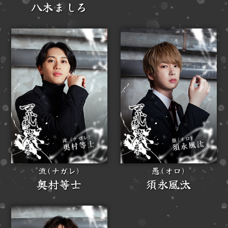
八木ましろ
流(ナガレ)
愚(オロ)
奥村等士
須永風汰