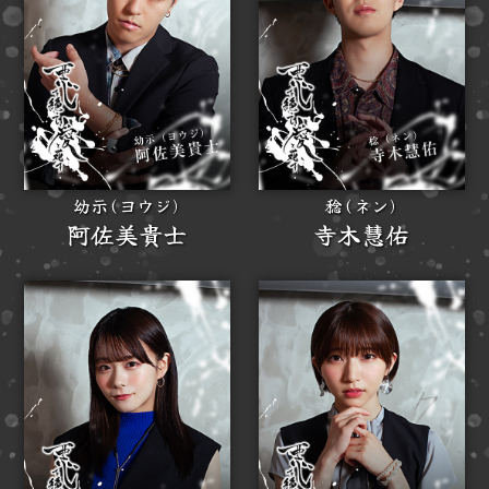
幼示(ヨウジ)
稔(ネン)
阿佐美貴士
寺木慧佑