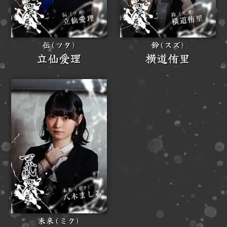
伝(ツタ)
鈴(スズ)
立仙愛理
横道侑里
未来(ミク)