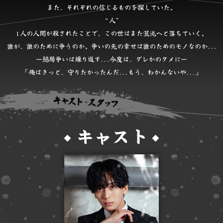
また、それぞれの信じるものを探していた。
“人”
1人の人間が殺されたことで、
この世はまた混沌へと落ちていく。
誰が、誰のために争うのか。
争いの先の幸せは誰のためのモノなのか...
ー結局争いは繰り返す...
今度は、ダレかのタメにー
「俺はきっと、守りたかったんだ...
もう、わかんないや...」
キャスト
◆
◆