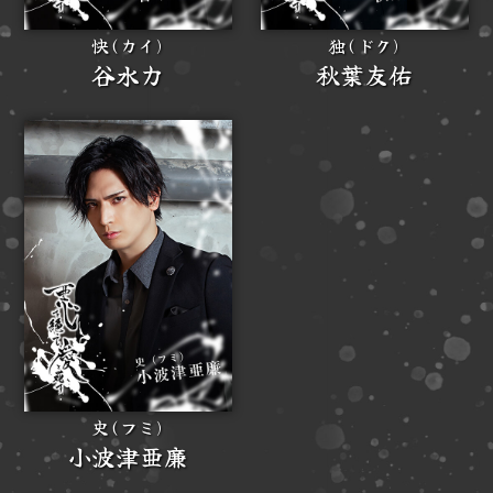
快(カイ)
独(ドク)
谷水力
秋葉友佑
史(フミ)
小波津亜廉