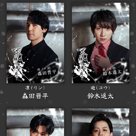
凛(リン)
遊(ユウ)
森田晋平
鈴木遥太