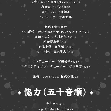
衣裳：西田さゆり(Ns costume)
衣裳進行：古滝美緒
スチール：下條祐美
ヘアメイク：青山亜耶
制作：宮田真由
当日運営：若林沙織(MNOP/バルスキッチン)
宣伝・広報：奥村寿代（A3)
朝倉華奈子(A3)
商品企画：伊藤渚(A3)
WEB制作：青木隆志(A3)
プロデューサー：濱田優希(A3)
エグゼクティブプロデューサー：松本章宏(A3)
主催：eeo Stage/株式会社A3
協力(五十音順)
◆
◆
青山オフィス
Age Global Networks