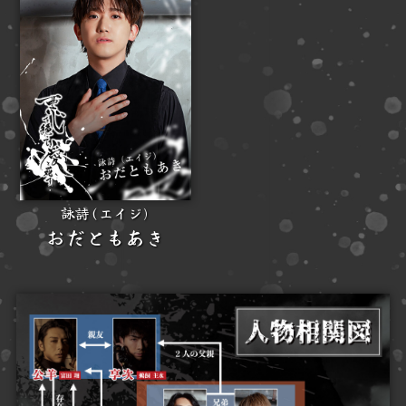
詠詩(エイジ)
おだともあき