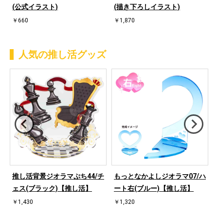
(公式イラスト)
(描き下ろしイラスト)
￥660
￥1,870
人気の推し活グッズ
ハ
推し活背景ジオラマぷち44/チ
もっとなかよしジオラマ07/ハ
ェス(ブラック)【推し活】
ート右(ブルー)【推し活】
￥1,430
￥1,320