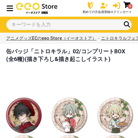
0
初めての方
会員登録
ログイン
カート
アニメグッズECのeeo Store（イーオストア）
ニトロキラルフェ
缶バッジ「ニトロキラル」02/コンプリートBOX
(全6種)(描き下ろし&描き起こしイラスト)