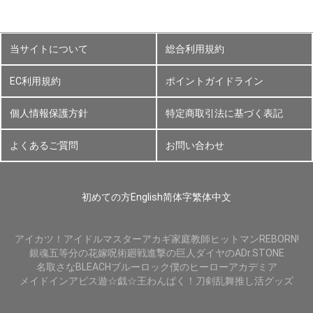
当サイトについて
総合利用規約
EC利用規約
ポイントガイドライン
個人情報保護方針
特定商取引法に基づく表記
よくあるご質問
お問い合わせ
初めての方
English
简体字
繁体中文
アイカツ！
アイドルマスター
アカギ
家庭教師ヒットマンREBORN!
銀魂
五等分の花嫁
呪術廻戦
進撃の巨人
ダイヤのA
Dr.STONE
名取さな
BLEACH
ブルーロック
僕のヒーローアカデミア
メイドインアビス
遊☆戯☆王
わんぱく！刀剣乱舞
推し活グッズ