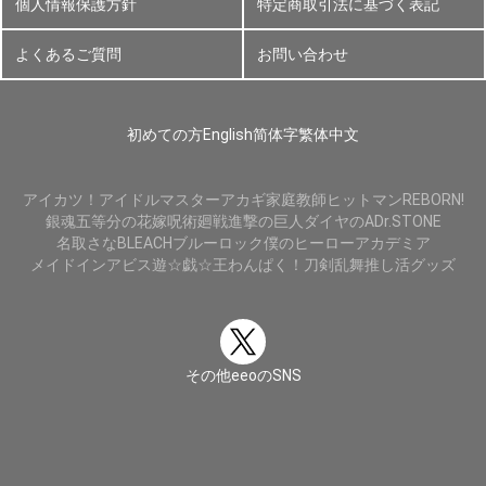
個人情報保護方針
特定商取引法に基づく表記
よくあるご質問
お問い合わせ
初めての方
English
简体字
繁体中文
アイカツ！
アイドルマスター
アカギ
家庭教師ヒットマンREBORN!
銀魂
五等分の花嫁
呪術廻戦
進撃の巨人
ダイヤのA
Dr.STONE
名取さな
BLEACH
ブルーロック
僕のヒーローアカデミア
メイドインアビス
遊☆戯☆王
わんぱく！刀剣乱舞
推し活グッズ
その他eeoのSNS