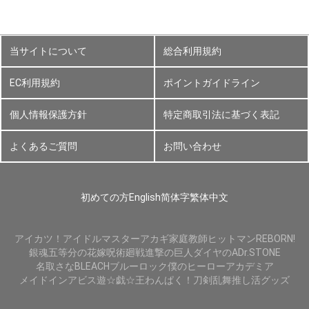
当サイトについて
総合利用規約
EC利用規約
ポイントガイドライン
個人情報保護方針
特定商取引法に基づく表記
よくあるご質問
お問い合わせ
初めての方
English
简体字
繁体中文
アイカツ！
アイドルマスター
アカギ
家庭教師ヒットマンREBORN!
銀魂
五等分の花嫁
呪術廻戦
進撃の巨人
ダイヤのA
Dr.STONE
名取さな
BLEACH
ブルーロック
僕のヒーローアカデミア
メイドインアビス
遊☆戯☆王
わんぱく！刀剣乱舞
推し活グッズ