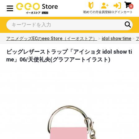
0
初めての方
会員登録
ログイン
カート
アニメグッズECのeeo Store（イーオストア）
idol show time
ア
ビッグレザーストラップ「アイショタ idol show ti
me」06/天使礼央(グラフアートイラスト)