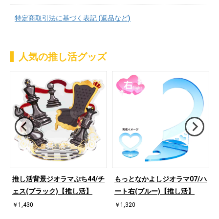
特定商取引法に基づく表記 (返品など)
人気の推し活グッズ
ハ
推し活背景ジオラマぷち44/チ
もっとなかよしジオラマ07/ハ
ェス(ブラック)【推し活】
ート右(ブルー)【推し活】
￥1,430
￥1,320