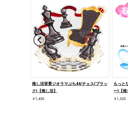
/ハート左(ブラ
推し活背景ジオラマぷち44/チェス(ブラッ
もっとな
ク)【推し活】
ー)【推
￥1,430
￥1,320