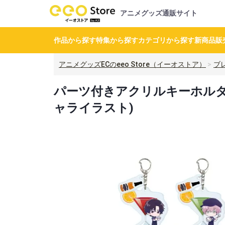
アニメグッズ通販サイト
作品から探す
特集から探す
カテゴリから探す
新商品
販
アニメグッズECのeeo Store（イーオストア）
ブ
パーツ付きアクリルキーホルダー「
ャライラスト)