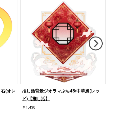
右(オレ
推し活背景ジオラマぷち48/中華風(レッ
推し活背景ジオ
ド)【推し活】
【推し活】
￥1,430
￥1,430