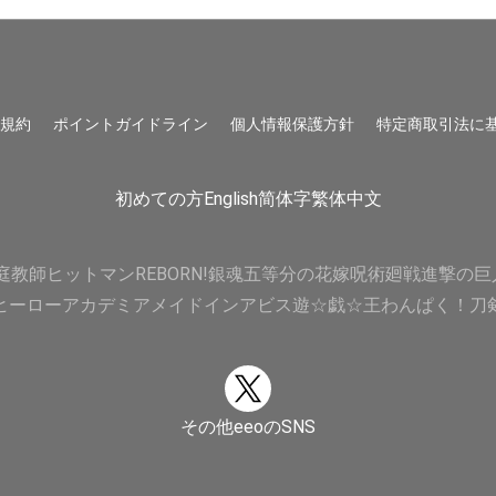
用規約
ポイントガイドライン
個人情報保護方針
特定商取引法に
初めての方
English
简体字
繁体中文
庭教師ヒットマンREBORN!
銀魂
五等分の花嫁
呪術廻戦
進撃の巨
ヒーローアカデミア
メイドインアビス
遊☆戯☆王
わんぱく！刀
その他eeoのSNS