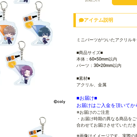
お気に入り
アイテム説明
ミニパーツがついたアクリルキ
■商品サイズ■
本体：60×50mm以内
パーツ：30×20mm以内
■素材■
アクリル、金属
■お届け■
お届けはご入金を頂いてか
※お届けのご注意
・お届け時期の異なる商品をご
合わせてお届けさせていただき
※画像はイメージです。実際の