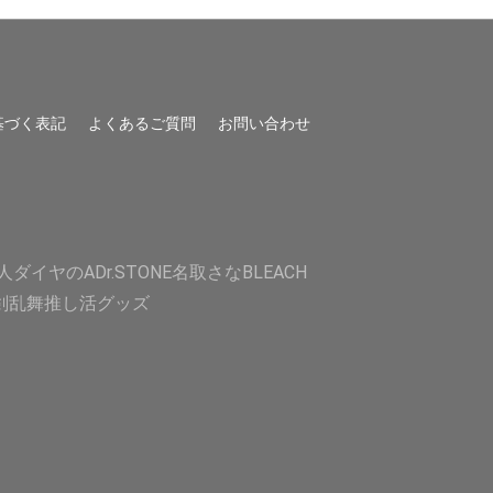
基づく表記
よくあるご質問
お問い合わせ
人
ダイヤのA
Dr.STONE
名取さな
BLEACH
剣乱舞
推し活グッズ