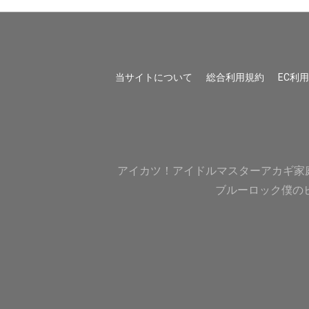
当サイトについて
総合利用規約
EC利
アイカツ！
アイドルマスター
アカギ
家
ブルーロック
僕の