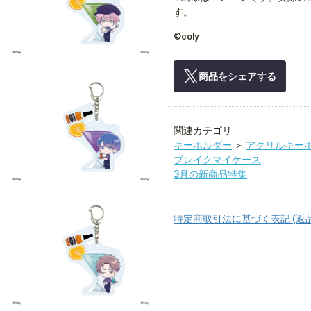
す。
©coly
商品をシェアする
関連カテゴリ
キーホルダー
＞
アクリルキー
ブレイクマイケース
3月の新商品特集
特定商取引法に基づく表記 (返