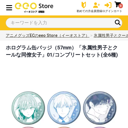
0
初めての方
会員登録
ログイン
カート
アニメグッズECのeeo Store（イーオストア）
氷属性男子とクー
ホログラム缶バッジ（57mm）「氷属性男子とク
ールな同僚女子」01/コンプリートセット(全6種)