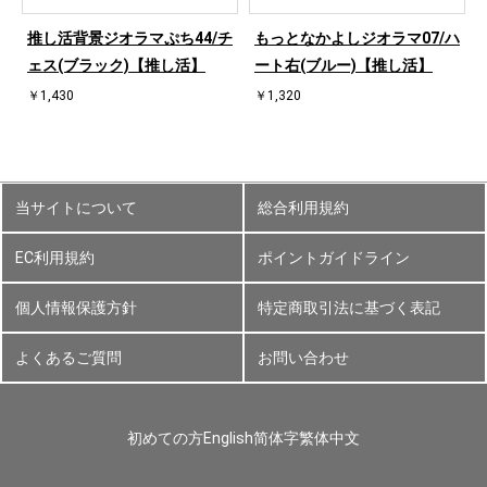
ハ
推し活背景ジオラマぷち44/チ
もっとなかよしジオラマ07/ハ
ェス(ブラック)【推し活】
ート右(ブルー)【推し活】
￥1,430
￥1,320
当サイトについて
総合利用規約
EC利用規約
ポイントガイドライン
個人情報保護方針
特定商取引法に基づく表記
よくあるご質問
お問い合わせ
初めての方
English
简体字
繁体中文