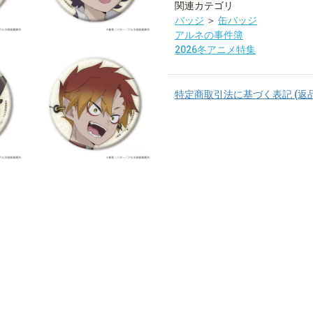
関連カテゴリ
バッジ
＞
缶バッジ
アルネの事件簿
2026冬アニメ特集
特定商取引法に基づく表記 (返