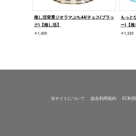
/桜【推し活】
推し活背景ジオラマぷち44/チェス(ブラッ
もっとな
ク)【推し活】
ー)【推
￥1,430
￥1,320
当サイトについて
総合利用規約
EC利