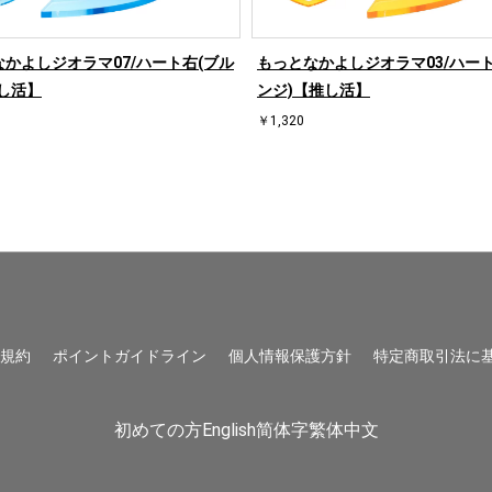
かよしジオラマ07/ハート右(ブル
もっとなかよしジオラマ03/ハート
し活】
ンジ)【推し活】
￥1,320
用規約
ポイントガイドライン
個人情報保護方針
特定商取引法に
初めての方
English
简体字
繁体中文