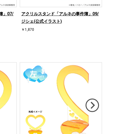
」07/
アクリルスタンド「アルネの事件簿」09/
アクリルカード
ジシェ(公式イラスト)
ンプリートセッ
￥1,870
￥3,960