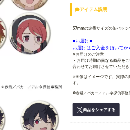
アイテム説明
57mmの定番サイズの缶バッジ
■お届け■
お届けはご入金を頂いてか
※お届けのご注意
・お届け時期の異なる商品をご
合わせてお届けさせていただき
※画像はイメージです。実際の
す。
©春紫／バカー／アルネ探偵事務
商品をシェアする