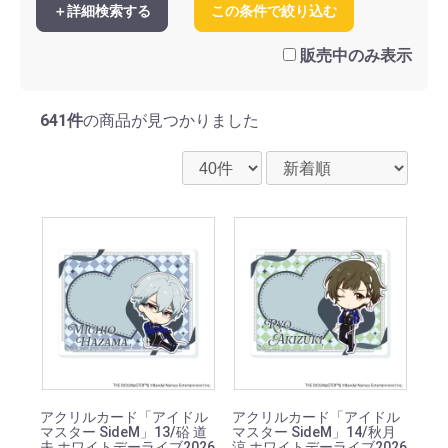
＋詳細検索する
この条件で絞り込む
アイドル衣装ver
サイバーパンクver
猫ver
おでかけver
販売中のみ表示
BookWorld!ver
クレープ屋ver
オリジナル衣装ver
641件
の商品が見つかりました
アクリルカード「アイドル
アクリルカード「アイドル
マスター SideM」13/硲 道
マスター SideM」14/秋月
夫 ホワイトデーライブ2026
涼 ホワイトデーライブ2026