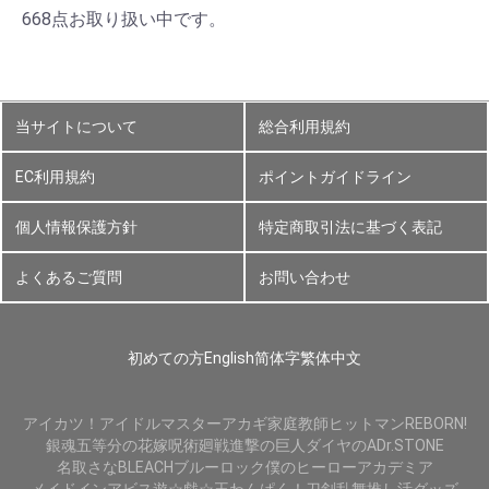
668点お取り扱い中です。
当サイトについて
総合利用規約
EC利用規約
ポイントガイドライン
個人情報保護方針
特定商取引法に基づく表記
よくあるご質問
お問い合わせ
初めての方
English
简体字
繁体中文
アイカツ！
アイドルマスター
アカギ
家庭教師ヒットマンREBORN!
銀魂
五等分の花嫁
呪術廻戦
進撃の巨人
ダイヤのA
Dr.STONE
名取さな
BLEACH
ブルーロック
僕のヒーローアカデミア