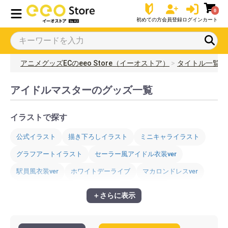
0
初めての方
会員登録
ログイン
カート
アニメグッズECのeeo Store（イーオストア）
タイトル一覧
アイドルマスターのグッズ一覧
イラストで探す
公式イラスト
描き下ろしイラスト
ミニキャライラスト
グラフアートイラスト
セーラー風アイドル衣装ver
駅員風衣装ver
ホワイトデーライブ
マカロンドレスver
マリンセーラーver
和風喫茶ver
黒色天使ver
＋さらに表示
デニム風衣装ver
制服アイドル衣装風
ぷちデレラver
エッグハントver
童話ver
舞姫彩華ver
カメラver