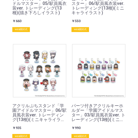
ドルマスター」05/駅員風衣
スター」06/駅員風衣装ver.
装ver. トレーディング(13
トレーディング(13種)(ミニ
種)(描き下ろしイラスト)
キャライラスト)
￥660
￥550
WEB開封式
WEB開封式
アクリルぷちスタンド「学
パーツ付きアクリルキーホ
園アイドルマスター」06/駅
ルダー「学園アイドルマス
員風衣装ver. トレーディン
ター」03/駅員風衣装ver. ト
グ(13種)(ミニキャライラス
レーディング(13種)(ミニキ
ト)
ャライラスト)
￥935
￥990
WEB開封式
WEB開封式