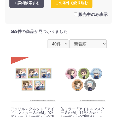
＋詳細検索する
この条件で絞り込む
アイドル衣装ver
サイバーパンクver
猫ver
おでかけver
販売中のみ表示
BookWorld!ver
クレープ屋ver
オリジナル衣装ver
668件
の商品が見つかりました
SOLD
アクリルマグネット「アイ
缶ミラー「アイドルマスタ
ドルマスター SideM」02/
ー SideM」11/浴衣ver. ト
浴衣ver. トレーディング(5
レーディング(5種)(ミニキ