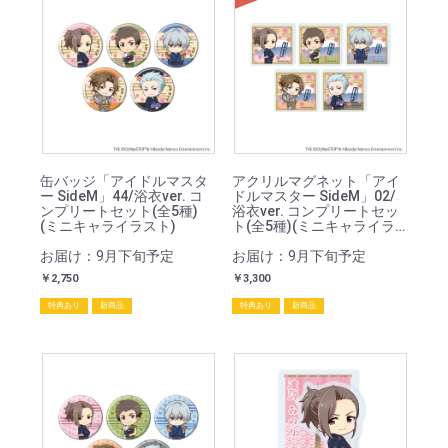
SOLD
缶バッジ「アイドルマスタ
アクリルマグネット「アイ
ー SideM」44/浴衣ver. コ
ドルマスター SideM」02/
ンプリートセット(全5種)
浴衣ver. コンプリートセッ
(ミニキャライラスト)
ト(全5種)(ミニキャライラ
スト)
お届け：9月下旬予定
お届け：9月下旬予定
￥2,750
￥3,300
特典あり
新商品
特典あり
新商品