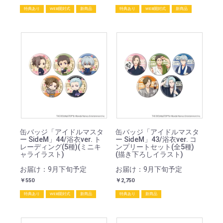
特典あり
WEB開封式
新商品
特典あり
WEB開封式
新商品
缶バッジ「アイドルマスタ
缶バッジ「アイドルマスタ
ー SideM」44/浴衣ver. ト
ー SideM」43/浴衣ver. コ
レーディング(5種)(ミニキ
ンプリートセット(全5種)
ャライラスト)
(描き下ろしイラスト)
お届け：9月下旬予定
お届け：9月下旬予定
￥550
￥2,750
特典あり
WEB開封式
新商品
特典あり
新商品