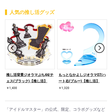
人気の推し活グッズ
ハ
推し活背景ジオラマぷち44/チ
もっとなかよしジオラマ07/ハ
ェス(ブラック)【推し活】
ート右(ブルー)【推し活】
￥1,430
￥1,320
「アイドルマスター」の公式、限定、コラボグッズなど