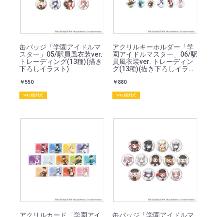
缶バッジ「学園アイドルマ
アクリルキーホルダー「学
スター」05/駅員風衣装ver.
園アイドルマスター」06/駅
トレーディング(13種)(描き
員風衣装ver. トレーディン
下ろしイラスト)
グ(13種)(描き下ろしイラス
ト)
￥550
￥880
WEB開封式
WEB開封式
アクリルカード「学園アイ
缶バッジ「学園アイドルマ