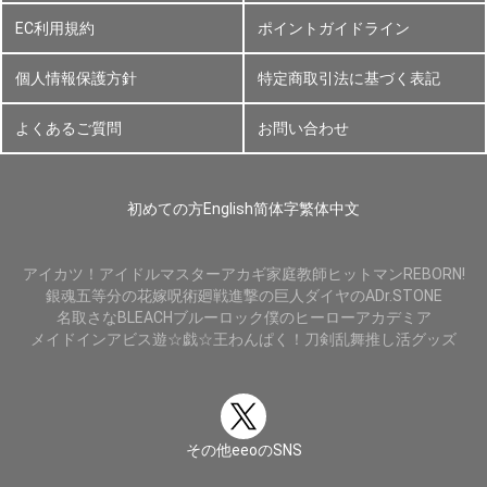
EC利用規約
ポイントガイドライン
個人情報保護方針
特定商取引法に基づく表記
よくあるご質問
お問い合わせ
初めての方
English
简体字
繁体中文
アイカツ！
アイドルマスター
アカギ
家庭教師ヒットマンREBORN!
銀魂
五等分の花嫁
呪術廻戦
進撃の巨人
ダイヤのA
Dr.STONE
名取さな
BLEACH
ブルーロック
僕のヒーローアカデミア
メイドインアビス
遊☆戯☆王
わんぱく！刀剣乱舞
推し活グッズ
その他eeoのSNS