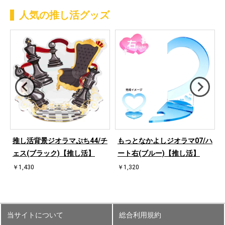
人気の推し活グッズ
ハ
推し活背景ジオラマぷち44/チ
もっとなかよしジオラマ07/ハ
ェス(ブラック)【推し活】
ート右(ブルー)【推し活】
￥1,430
￥1,320
当サイトについて
総合利用規約