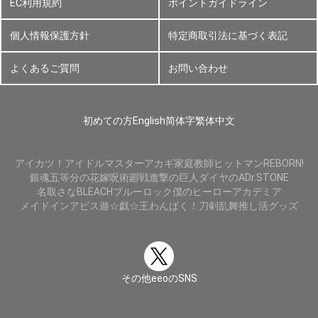
EC利用規約
ポイントガイドライン
個人情報保護方針
特定商取引法に基づく表記
よくあるご質問
お問い合わせ
初めての方
English
简体字
繁体中文
アイカツ！
アイドルマスター
アカギ
家庭教師ヒットマンREBORN!
銀魂
五等分の花嫁
呪術廻戦
進撃の巨人
ダイヤのA
Dr.STONE
名取さな
BLEACH
ブルーロック
僕のヒーローアカデミア
メイドインアビス
遊☆戯☆王
わんぱく！刀剣乱舞
推し活グッズ
その他eeoのSNS