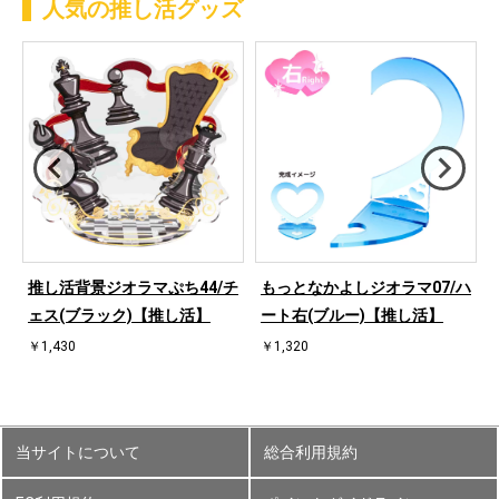
人気の推し活グッズ
ハ
推し活背景ジオラマぷち44/チ
もっとなかよしジオラマ07/ハ
ェス(ブラック)【推し活】
ート右(ブルー)【推し活】
￥1,430
￥1,320
当サイトについて
総合利用規約