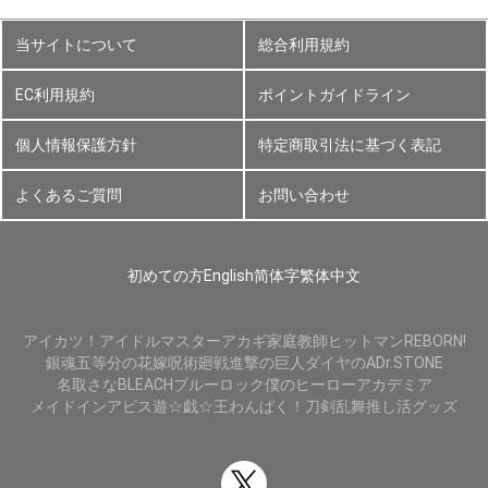
当サイトについて
総合利用規約
EC利用規約
ポイントガイドライン
個人情報保護方針
特定商取引法に基づく表記
よくあるご質問
お問い合わせ
初めての方
English
简体字
繁体中文
アイカツ！
アイドルマスター
アカギ
家庭教師ヒットマンREBORN!
銀魂
五等分の花嫁
呪術廻戦
進撃の巨人
ダイヤのA
Dr.STONE
名取さな
BLEACH
ブルーロック
僕のヒーローアカデミア
メイドインアビス
遊☆戯☆王
わんぱく！刀剣乱舞
推し活グッズ