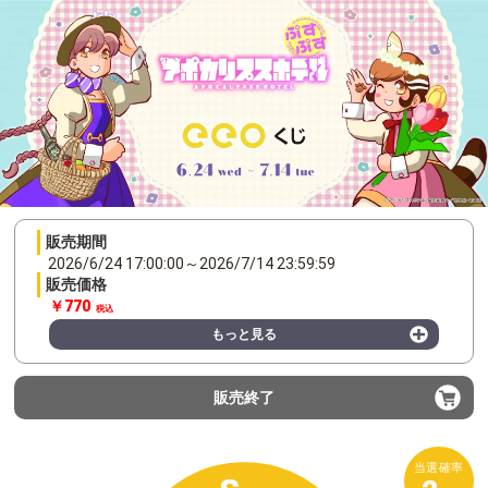
販売期間
2026/6/24 17:00:00
～
2026/7/14 23:59:59
販売価格
￥770
税込
もっと見る
販売終了
当選確率