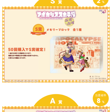
S
2
賞
%
当選確率
A
8
賞
%