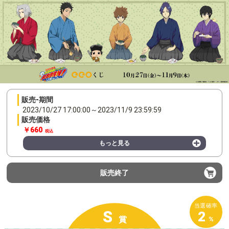
販売-期間
2023/10/27 17:00:00
～
2023/11/9 23:59:59
販売価格
￥660
税込
もっと見る
販売終了
当選確率
S
2
賞
%