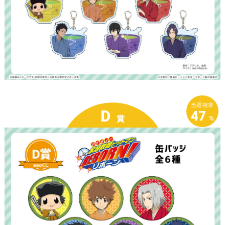
当選確率
D
47
賞
%