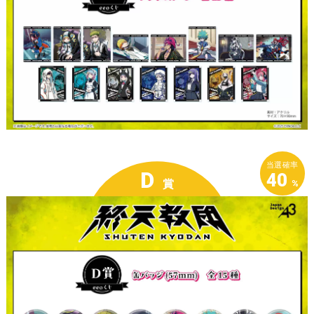
当選確率
D
40
賞
%