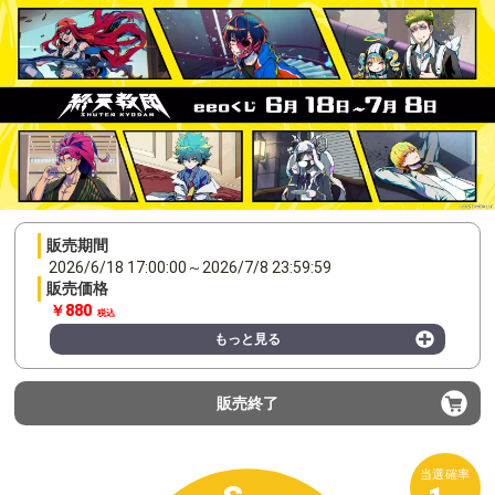
販売期間
2026/6/18 17:00:00
～
2026/7/8 23:59:59
販売価格
￥880
税込
もっと見る
販売終了
当選確率