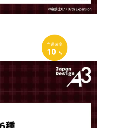
当選確率
10
%