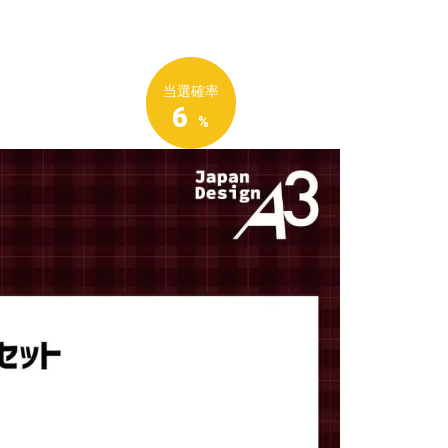
当選確率
6
%