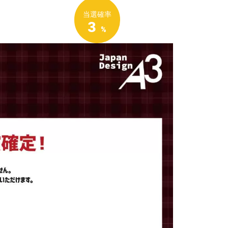
当選確率
3
%