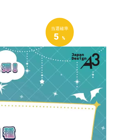
当選確率
5
%