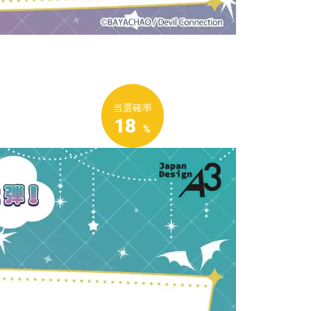
当選確率
18
%