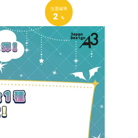
当選確率
2
%