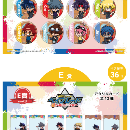
当選確率
E
36
賞
%