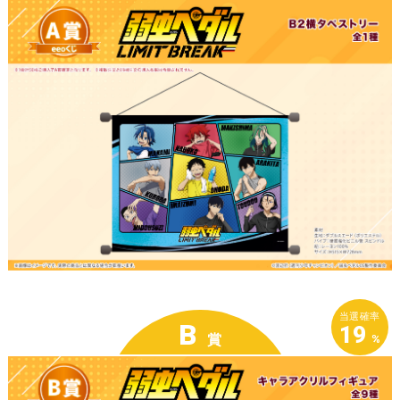
当選確率
B
19
賞
%