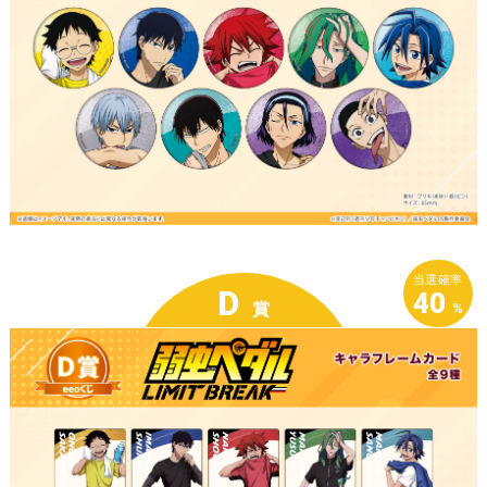
当選確率
D
40
賞
%