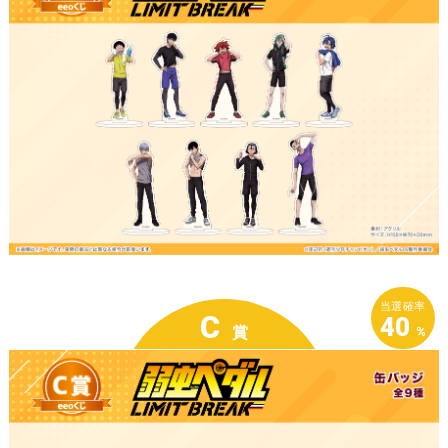
当選確率
C
40
賞
%