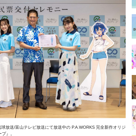
S/琉球放送/富山テレビ放送にて放送中の P.A.WORKS 完全新作オリジ
ープ』。