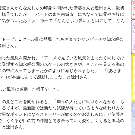
慶覧さんからなんじぃの印象を聞かれた伊藤さんと逢田さん。最初
た様子でしたが、「ハートのまち南城市」にちなんで口元やお腹に
気がついたお 2 人。揃って「なんじぃ可愛い」と口にして、なん
トープ』1 クール目に登場したあざまサンサンビーチや知念岬公
逢田さん。
回った感想を聞かれ、「アニメで見ている風景とまったく同じでび
P に登場する知念岬公園のスケールの大きさや、そこから見える海の
メの中に入ってしまったかのように感じられました」、「(あざま
ランコが本当にあって感動しました」と逢田さん。
美しい風景に感動した様子でした。
』の見どころを聞かれると、「周りの人たちに助けられながら、ち
くるですが、最新話では新たな試練が待っているような終わり方を
大事なポイントになるストーリーが続くのでお楽しみに」と伊藤さ
で、くくるが目の前の課題と向き合っていく姿や、くくると風花の
」と逢田さん。