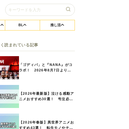
BL
推し活
よく読まれている記事
「ゴディバ」と『NANA』がコ
ラボ！ 2026年8月7日よりシ
ョコリキサー2種類、タンブラー
セットなど第1弾商品が発売へ
【2026年最新版】泣ける感動ア
ニメおすすめ30選！ 号泣必須
の名作をご紹介!! あなたのな
かのランキングは？
【2026年春版】異世界アニメお
すすめ43選！ 転生モノやチー