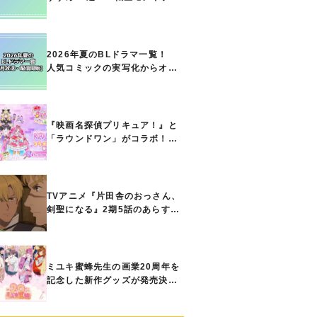
ト能力で無双する主人公最強な
どの人気作品、異世界ファンタ
ジーや隠れた名作までご紹介!!
2026年夏のBLドラマ一覧！
人気コミックの実写化からオリ
ジナル作品まで多彩なラインナ
ップに!!【7月放送・配信開始】
『映画名探偵プリキュア！』と
「ラウンドワン」がコラボ！
キュアアンサーたちのアクスタ
などコラボグッズが8月1日から
登場
TVアニメ『片田舎のおっさん、
剣聖になる』2期5話のあらすじ
公開！ ヘンブリッツは、ラン
ドリドに立ち合いを申し入れ…
ミユキ蜜蜂先生の画業20周年を
記念した新作グッズが発売決
定！『春の嵐とモンスター』
『野良猫と狼』『営業ですか