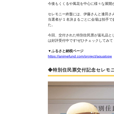
今後もくくるや風花を中心に様々な展開
セレモニー終盤には、伊藤さんと逢田さん
当選者が 1 名決まるごとに会場は拍手
た。
今回、交付された特別住民票が返礼品とし
は好評受付中です!ぜひチェックしてみて
▼ふるさと納税ページ
https://animefund.com/project/aquatope
◆特別住民票交付記念セレモ