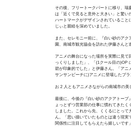
その後、フリートークパートに移り、瑞
は「近くで見ると意外と大きい」と驚い
ハートマークがデザインされていることに
じぃと親睦を深めていました。
また、セレモニー前に、『白い砂のアクア
園、南城市観光協会を訪れた伊藤さんと
アニメの舞台になった場所を実際に見て
っくりしました」、「(1クール目の)O
碧が印象的でした」と伊藤さん。「アニ
サンサンビーチに)アニメに登場したブ
お 2 人ともアニメさながらの南城市の
最後に、今後の『白い砂のアクアトープ
ょっとずつ営業部の仕事に慣れてきたく
しました。これから先、くくるにとって
ん。「思い描いていたものとは違う現実
関係性に注目してもらえたら嬉しいです