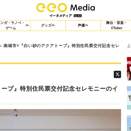
マンガ・ラノベ・
舞台・音楽・
グッズ
声優
ゲーム
VTuber
»
南城市×『白い砂のアクアトープ』特別住民票交付記念セレ
トープ』特別住民票交付記念セレモニーのイ