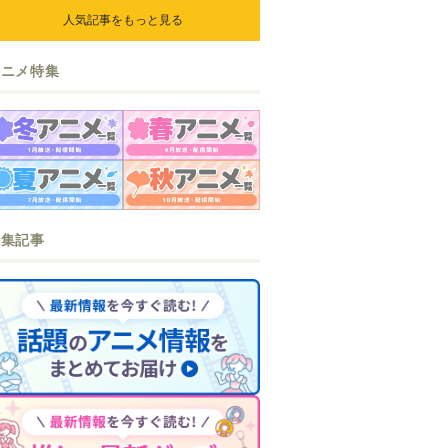
ら』『なまいきざかり。』か
人気記事をもっと見る
ら、ときめくアイテムが登場♪
アニメ特集
特集記事