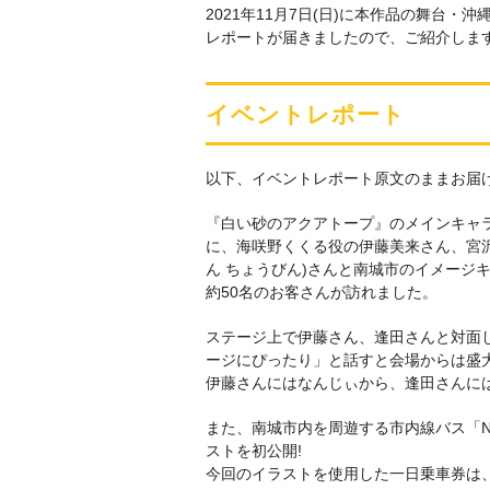
2021年11月7日(日)に本作品の舞台
レポートが届きましたので、ご紹介しま
イベントレポート
以下、イベントレポート原文のままお届
『白い砂のアクアトープ』のメインキャラ
に、海咲野くくる役の伊藤美来さん、宮沢
ん ちょうびん)さんと南城市のイメージ
約50名のお客さんが訪れました。
ステージ上で伊藤さん、逢田さんと対面し
ージにぴったり」と話すと会場からは盛
伊藤さんにはなんじぃから、逢田さんに
また、南城市内を周遊する市内線バス「
ストを初公開!
今回のイラストを使用した一日乗車券は