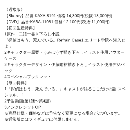
《通常版》
【Blu-ray】品番:KAXA-8191 価格:14,300円(税抜:13,000円)
【DVD】品番:KABA-11081 価格:12,100円(税抜:11,000円)
【初回生産特典】
1原作・二語十書き下ろし小説
『探偵はもう、死んでいる。Refrain Case1.エリート学院へ潜入せ
よ!』
2キャラクター原案・うみぼうず描き下ろしイラスト使用アウター
ケース
3キャラクターデザイン・伊藤陽祐描き下ろしイラスト使用デジパ
ック
4スペシャルブックレット
【毎回特典】
1『探偵はもう、死んでいる。』キャストが語るここだけの話!スペ
シャル」 1
2予告動画(第1話〜第4話)
3ノンクレジットOP
※商品仕様・価格などは予告なく変更になる場合がございます。
※通常版にはフィギュアは付属しません。