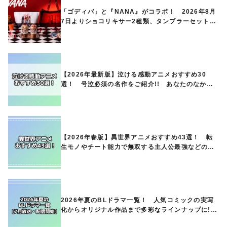
「ゴディバ」と『NANA』がコラボ！ 2026年8月
7日よりショコリキサー2種類、タンブラーセットな
ど第1弾商品が発売へ
【2026年最新版】泣ける感動アニメおすすめ30
選！ 号泣必須の名作をご紹介!! あなたのなかの
ランキングは？
【2026年春版】異世界アニメおすすめ43選！ 転
生モノやチート能力で無双する主人公最強などの人
気作品、異世界ファンタジーや隠れた名作までご紹
介!!
2026年夏のBLドラマ一覧！ 人気コミックの実写
化からオリジナル作品まで多彩なラインナップに!!
【7月放送・配信開始】