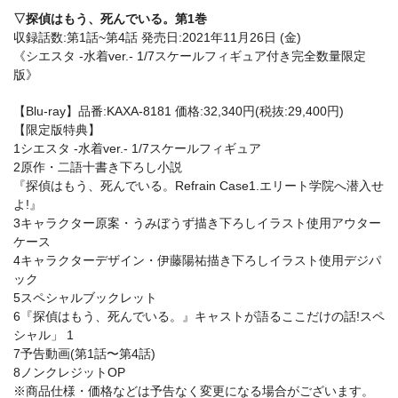
▽探偵はもう、死んでいる。第1巻
収録話数:第1話~第4話 発売日:2021年11月26日 (金)
《シエスタ -水着ver.- 1/7スケールフィギュア付き完全数量限定
版》
【Blu-ray】品番:KAXA-8181 価格:32,340円(税抜:29,400円)
【限定版特典】
1シエスタ -水着ver.- 1/7スケールフィギュア
2原作・二語十書き下ろし小説
『探偵はもう、死んでいる。Refrain Case1.エリート学院へ潜入せ
よ!』
3キャラクター原案・うみぼうず描き下ろしイラスト使用アウター
ケース
4キャラクターデザイン・伊藤陽祐描き下ろしイラスト使用デジパ
ック
5スペシャルブックレット
6『探偵はもう、死んでいる。』キャストが語るここだけの話!スペ
シャル」 1
7予告動画(第1話〜第4話)
8ノンクレジットOP
※商品仕様・価格などは予告なく変更になる場合がございます。