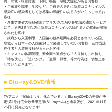
痛、味覚・嗅覚障害、下痢、嘔気・嘔吐の症状があるお客様
・ご家族や職場・学校など、ご自身の身近に新型コロナウイルス
感染症の感染者もしくは感染の可能性のある方がいらっしゃるお
客様
・厚生労働省の接触確認アプリ(COCOA)や各地域の通知サービス
にて、過去2週間以内に新型コロナウイルス陽性者との接触が確認
されたお客様
・政府から入国制限、入国後の観察期間を必要とされている国、
地域から日本への入国後14日間経過していないお客様、及び当該
在住者との濃厚接触があったお客様
・キャストの体調管理、安全面の観点から「入り待ち、出待ち」
「待ち伏せ」「追いかけ」「盗撮、録音」等の行為は一切禁止さ
せていただきます。
■ Blu-ray&DVD情報
TVアニメ『探偵はもう、死んでいる。』Blu-ray&DVDの発売が決
定!第1巻は完全数量限定版(Blu-rayのみ)と通常版が、 2021年11月
26日に発売となります!