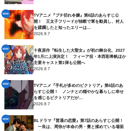
TVアニメ『ブチ切れ令嬢』第6話のあらすじ公
開！ 王太子フリードが独断で軍を動員し、村人
を蹂躙したと知ったエリーは…
2026.8.7
十夜原作『転生した大聖女』が初の舞台化、2027
年1月に上演決定！ フィーア役・本西彩希帆ほか
主要キャスト第1弾も公開へ
2026.8.7
TVアニメ『手札が多めのビクトリア』第6話のあ
らすじ公開！ ノンナとの穏やかな暮らしに幸せ
を感じるビクトリアだが…
2026.8.7
BLドラマ『普通の恋愛』第7話のあらすじ公開！
一良は、周弥が本命の男・豊と揉めている場面