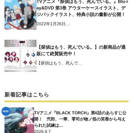
TVアニメ『探偵はもう、死んでいる。』Blu-r
ay&DVD 第3巻 アウターケースイラスト、デ
ジパックイラスト、特典小説の書影が公開！
2022年1月26日…
【探偵はもう、死んでいる。】の新商品が通
販にて絶賛販売中！
【探偵はもう、死んで…
新着記事はこちら
TVアニメ『BLACK TORCH』第6話のあらすじ公
開！ 弐郎、一華、零司が物ノ怪の芙蓉から与え
られた試練は…
2026.8.7