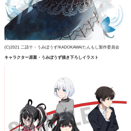
(C)2021 二語十・うみぼうず/KADOKAWA/たんもし製作委員会
キャラクター原案・うみぼうず描き下ろしイラスト