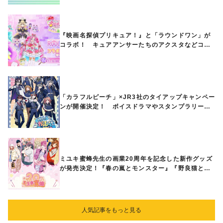
『映画名探偵プリキュア！』と「ラウンドワン」が
コラボ！ キュアアンサーたちのアクスタなどコラ
ボグッズが8月1日から登場
「カラフルピーチ」×JR3社のタイアップキャンペー
ンが開催決定！ ボイスドラマやスタンプラリー、
オリジナルグッズの販売も
ミユキ蜜蜂先生の画業20周年を記念した新作グッズ
が発売決定！『春の嵐とモンスター』『野良猫と
狼』『営業ですから』『なまいきざかり。』から、
ときめくアイテムが登場♪
人気記事をもっと見る