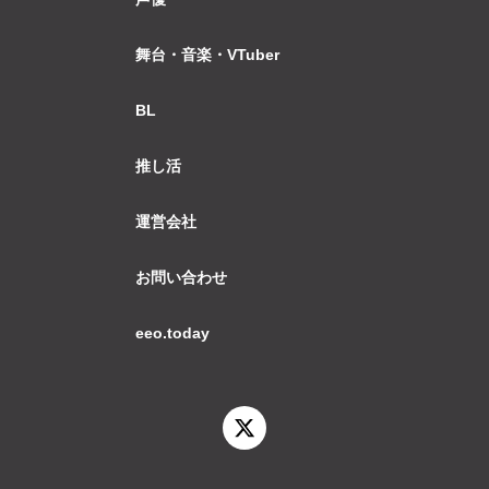
舞台・音楽・VTuber
BL
推し活
運営会社
お問い合わせ
eeo.today