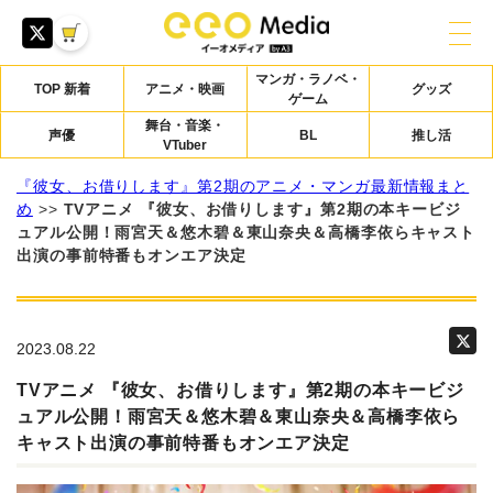
マンガ・ラノベ・
TOP 新着
アニメ・映画
グッズ
ゲーム
舞台・音楽・
声優
BL
推し活
VTuber
『彼女、お借りします』第2期のアニメ・マンガ最新情報まと
め
>>
TVアニメ 『彼女、お借りします』第2期の本キービジ
ュアル公開！雨宮天＆悠木碧＆東山奈央＆高橋李依らキャスト
出演の事前特番もオンエア決定
2023.08.22
TVアニメ 『彼女、お借りします』第2期の本キービジ
ュアル公開！雨宮天＆悠木碧＆東山奈央＆高橋李依ら
キャスト出演の事前特番もオンエア決定