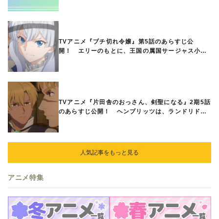
TVアニメ『ブチ切れ令嬢』第5話のあらすじ公
開！ エリーのもとに、王国の属国サージャス小王
国が帝国に宣戦布告したと急報が入る
TVアニメ『片田舎のおっさん、剣聖になる』2期5話
のあらすじ公開！ ヘンブリッツは、ランドリドに
立ち合いを申し入れ…
人気記事をもっと見る
アニメ特集