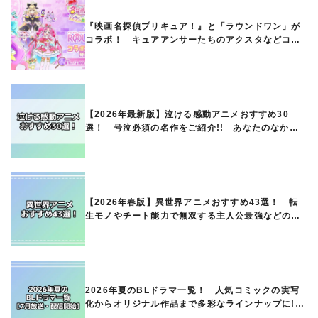
『映画名探偵プリキュア！』と「ラウンドワン」が
コラボ！ キュアアンサーたちのアクスタなどコラ
ボグッズが8月1日から登場
【2026年最新版】泣ける感動アニメおすすめ30
選！ 号泣必須の名作をご紹介!! あなたのなかの
ランキングは？
【2026年春版】異世界アニメおすすめ43選！ 転
生モノやチート能力で無双する主人公最強などの人
気作品、異世界ファンタジーや隠れた名作までご紹
介!!
2026年夏のBLドラマ一覧！ 人気コミックの実写
化からオリジナル作品まで多彩なラインナップに!!
【7月放送・配信開始】