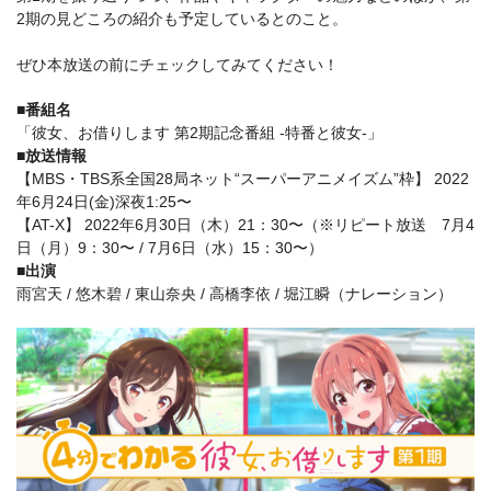
2期の見どころの紹介も予定しているとのこと。
ぜひ本放送の前にチェックしてみてください！
■番組名
「彼女、お借りします 第2期記念番組 -特番と彼女-」
■放送情報
【MBS・TBS系全国28局ネット“スーパーアニメイズム”枠】 2022
年6月24日(金)深夜1:25〜
【AT-X】 2022年6月30日（木）21：30〜（※リピート放送 7月4
日（月）9：30〜 / 7月6日（水）15：30〜）
■出演
雨宮天 / 悠木碧 / 東山奈央 / 高橋李依 / 堀江瞬（ナレーション）