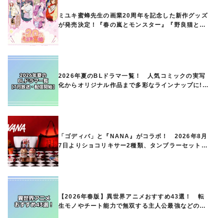
ミユキ蜜蜂先生の画業20周年を記念した新作グッズ
が発売決定！『春の嵐とモンスター』『野良猫と
狼』『営業ですから』『なまいきざかり。』から、
ときめくアイテムが登場♪
2026年夏のBLドラマ一覧！ 人気コミックの実写
化からオリジナル作品まで多彩なラインナップに!!
【7月放送・配信開始】
「ゴディバ」と『NANA』がコラボ！ 2026年8月
7日よりショコリキサー2種類、タンブラーセットな
ど第1弾商品が発売へ
【2026年春版】異世界アニメおすすめ43選！ 転
生モノやチート能力で無双する主人公最強などの人
気作品、異世界ファンタジーや隠れた名作までご紹