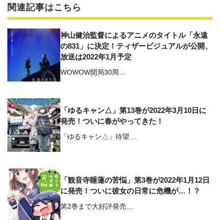
関連記事はこちら
神山健治監督によるアニメのタイトル「永遠
の831」に決定！ティザービジュアルが公開、
放送は2022年1月予定
WOWOW開局30周…
「ゆるキャン△」第13巻が2022年3月10日に
発売！ついに春がやってきた！
「ゆるキャン△」待望…
「観音寺睡蓮の苦悩」第3巻が2022年1月12日
に発売！ついに彼女の日常に危機が…！？
第2巻まで大好評発売…