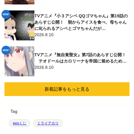
TVアニメ『小３アシベ QQゴマちゃん』第19話の
あらすじ公開！ 朝からアイスを食べ、母ちゃん
に叱られるアシベとゴマちゃんだが…
2026.8.10
TVアニメ『無自覚聖女』第7話のあらすじ公開！
テオドールはカロリーナを帝国に留めるため…
2026.8.10
新着記事をもっと見る
Tag
eeoくじ
ミライアカリ