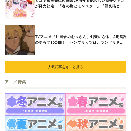
ミユキ蜜蜂先生の画業20周年を記念した新作グッズ
が発売決定！『春の嵐とモンスター』『野良猫と
狼』『営業ですから』『なまいきざかり。』から、
ときめくアイテムが登場♪
TVアニメ『片田舎のおっさん、剣聖になる』2期5話
のあらすじ公開！ ヘンブリッツは、ランドリドに
立ち合いを申し入れ…
人気記事をもっと見る
アニメ特集