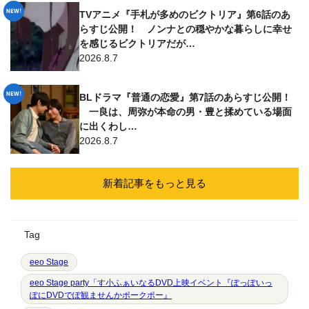
TVアニメ『手札が多めのビクトリア』第6話のあ
らすじ公開！ ノンナとの穏やかな暮らしに幸せ
を感じるビクトリアだが…
2026.8.7
BLドラマ『普通の恋愛』第7話のあらすじ公開！
一良は、周弥が本命の男・豊と揉めている場面
に出くわし…
2026.8.7
新着記事をもっと見る
Tag
eeo Stage
eeo Stage party「す小ふぁいなるDVD上映イベント『ぽっぽいっ
ぽにDVDでぽ観ませんかポークポー』