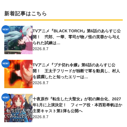
新着記事はこちら
TVアニメ『BLACK TORCH』第6話のあらすじ公
開！ 弐郎、一華、零司が物ノ怪の芙蓉から与え
られた試練は…
2026.8.7
TVアニメ『ブチ切れ令嬢』第6話のあらすじ公
開！ 王太子フリードが独断で軍を動員し、村人
を蹂躙したと知ったエリーは…
2026.8.7
十夜原作『転生した大聖女』が初の舞台化、2027
年1月に上演決定！ フィーア役・本西彩希帆ほか
主要キャスト第1弾も公開へ
2026.8.7