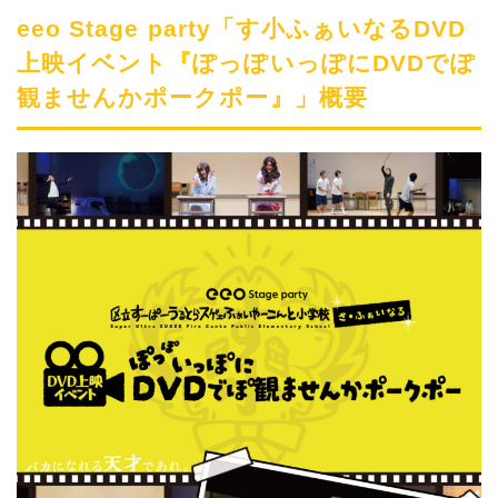
eeo Stage party「す小ふぁいなるDVD
上映イベント『ぽっぽいっぽにDVDでぽ
観ませんかポークポー』」概要