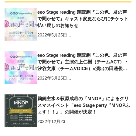
eeo Stage reading 朗読劇『この色、君の声
で聞かせて』キャスト変更ならびにチケット
払い戻しのお知らせ
2022年5月25日…
eeo Stage reading 朗読劇『この色、君の声
で聞かせて』主演の上仁樹（チームACT）・
汐谷文康（チームVOICE）×演出の田邊俊喜
のスペシャル対談動画公開！「両チームで繋
2022年5月25日…
いでいく1つの物語になれば」
鵜飼主水＆萩原成哉の「MNOP」によるクリ
スマスイベント「eeo Stage party『MNOPふ
ぇす！！』」の開催が決定！
2022年12月23…