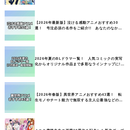
【2026年最新版】泣ける感動アニメおすすめ30
選！ 号泣必須の名作をご紹介!! あなたのなかの
ランキングは？
2026年夏のBLドラマ一覧！ 人気コミックの実写
化からオリジナル作品まで多彩なラインナップに!!
【7月放送・配信開始】
【2026年春版】異世界アニメおすすめ43選！ 転
生モノやチート能力で無双する主人公最強などの人
気作品、異世界ファンタジーや隠れた名作までご紹
介!!