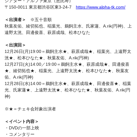
シアター・アルファ東京（恵比寿）
〒150-0011 東京都渋谷区東3-24-7
https://www.alpha-tk.com/
＜出演者＞
※五十音順
秋葉友佑、綾切拓也、稲葉光、鵜飼主水、氏家蓮、A.rik(円神)、上
遠野太洸、田邊俊喜、萩原成哉、松本ひなた
＜出演回＞
12月26日(月)19:00＝鵜飼主水★、萩原成哉★、稲葉光、上遠野太
洸★、松本ひなた★、秋葉友佑、A.rik(円神)
12月27日(火)14:00／19:00＝鵜飼主水★、萩原成哉★、田邊俊喜
★、綾切拓也★、稲葉光、上遠野太洸★、松本ひなた★、秋葉友
佑、A.rik(円神)
12月28日(水)14:00＝鵜飼主水★、萩原成哉★、田邊俊喜★、稲葉
光、氏家蓮★、上遠野太洸★、松本ひなた★、秋葉友佑、A.rik(円
神)
※★＝チェキ会対象出演者
＜イベント内容＞
・DVDの一部上映
・コメンタリー