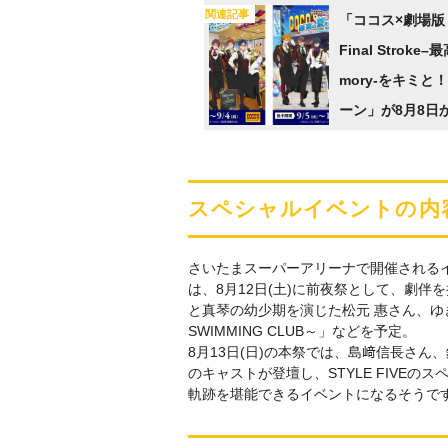
関連記事
「ココス×劇場版 Fr
Final Stroke
mory-をキミと
ーン」が8月8日
スペシャルイベントの内
さいたまスーパーアリーナで開催されるイベント「Fre
は、8月12日(土)に前夜祭として、劇
と真琴の幼少期を演じた松元 惠さん、ゆき
SWIMMING CLUB～」などを予定。
8月13日(日)の本祭では、島﨑信長さん
のキャストが登壇し、STYLE FIVEの
軌跡を堪能できるイベントになるそうで