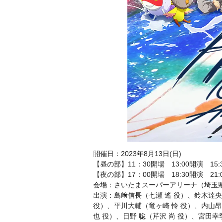
開催日：2023年8月13日(日)
【昼の部】11：30開場 13:00開演 15
【夜の部】17：00開場 18:30開演 21
会場：さいたまスーパーアリーナ（埼玉
出演：島﨑信長（七瀬 遙 役）、鈴木達央
役）、平川大輔（竜ヶ崎 怜 役）、内山
也 役）、日野 聡（芹沢 尚 役）、宮田