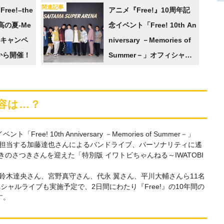
関連記事
ee!–the
スペシャルイベントも開催
アニメ『Free!』10周年記
–最高の夏-Me
決定
念イベント「Free! 10th An
！キャンペ
niversary －Memories of
から開催！
Summer－」オフィシャル
レポートをお届け！
容は…？
e! 10th Anniversary －Memories of Summer－」
伴を担当する加藤達也さんによるバンドライブ、パーソナリティに遙
のさつきさんを迎えた「特別版 イワトビちゃんねる～IWATOBI
、鈴木達央さん、宮野真守さん、代永 翼さん、平川大輔さんら11名
スペシャルライブも実施予定で、2日間にわたり『Free!』の10年間の
す。