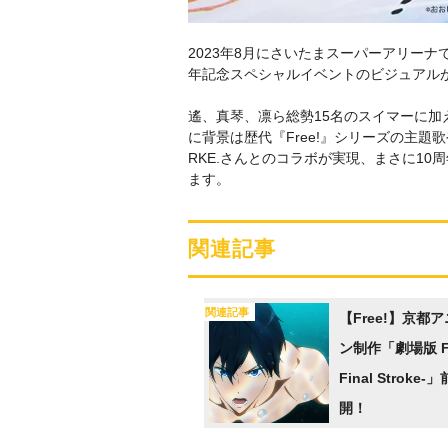
2023年8月にさいたまスーパーアリーナ
年記念スペシャルイベントのビジュアル
遙、真琴、凛ら総勢15名のスイマーに
に背景は歴代『Free!』シリーズの主
RKE.さんとのコラボが実現、まさに1
ます。
関連記事
関連記事
【Free!】京都
ン制作「劇場版 Fre
Final Stroke
開！