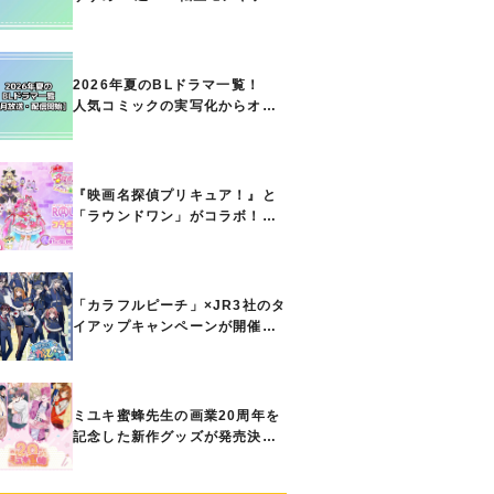
ト能力で無双する主人公最強な
どの人気作品、異世界ファンタ
ジーや隠れた名作までご紹介!!
2026年夏のBLドラマ一覧！
人気コミックの実写化からオリ
ジナル作品まで多彩なラインナ
ップに!!【7月放送・配信開始】
『映画名探偵プリキュア！』と
「ラウンドワン」がコラボ！
キュアアンサーたちのアクスタ
などコラボグッズが8月1日から
登場
「カラフルピーチ」×JR3社のタ
イアップキャンペーンが開催決
定！ ボイスドラマやスタンプ
ラリー、オリジナルグッズの販
売も
ミユキ蜜蜂先生の画業20周年を
記念した新作グッズが発売決
定！『春の嵐とモンスター』
『野良猫と狼』『営業ですか