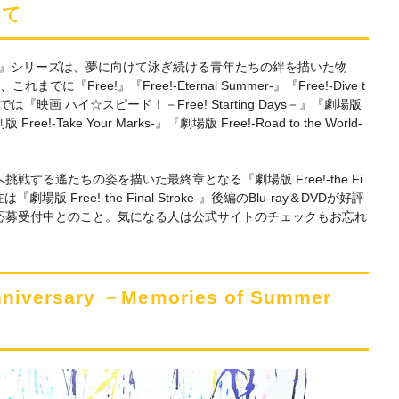
いて
e!』シリーズは、夢に向けて泳ぎ続ける青年たちの絆を描いた物
『Free!』『Free!-Eternal Summer-』『Free!-Dive t
場では『映画 ハイ☆スピード！－Free! Starting Days－』『劇場版
Free!-Take Your Marks-』『劇場版 Free!-Road to the World-
する遙たちの姿を描いた最終章となる『劇場版 Free!-the Fi
劇場版 Free!-the Final Stroke-』後編のBlu-ray＆DVDが好評
応募受付中とのこと。気になる人は公式サイトのチェックもお忘れ
iversary －Memories of Summer