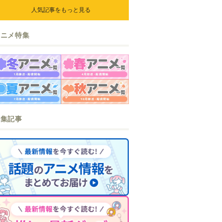
ら』『なまいきざかり。』か
人気記事をもっと見る
ら、ときめくアイテムが登場♪
アニメ特集
特集記事