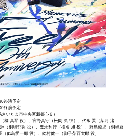
:30終演予定
:00終演予定
県さいたま市中央区新都心８）
（橘 真琴 役）、宮野真守（松岡 凛 役）、代永 翼（葉月 渚
昂輝（桐嶋郁弥 役）、豊永利行（椎名 旭 役）、野島健児（桐嶋夏
幸季（似鳥愛一郎 役）、鈴村健一（御子柴百太郎 役）