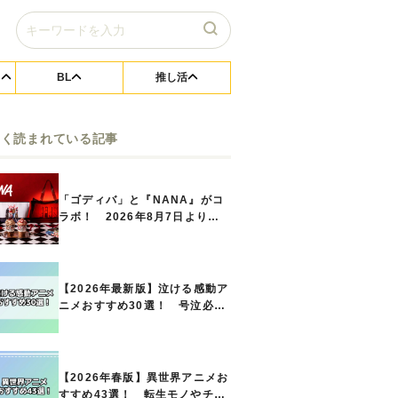
BL
推し活
よく読まれている記事
「ゴディバ」と『NANA』がコ
ラボ！ 2026年8月7日よりシ
ョコリキサー2種類、タンブラー
セットなど第1弾商品が発売へ
【2026年最新版】泣ける感動ア
ニメおすすめ30選！ 号泣必須
の名作をご紹介!! あなたのな
かのランキングは？
【2026年春版】異世界アニメお
すすめ43選！ 転生モノやチー