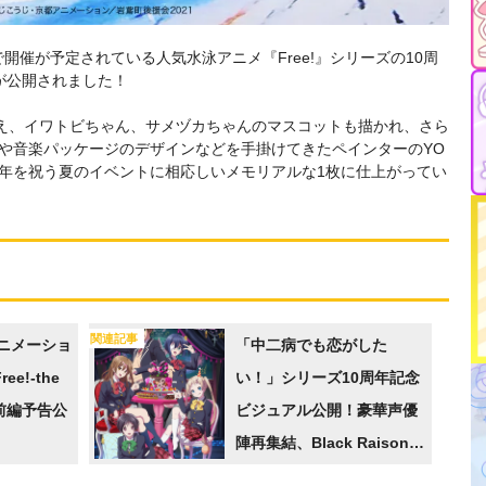
で開催が予定されている人気水泳アニメ『Free!』シリーズの10周
が公開されました！
加え、イワトビちゃん、サメヅカちゃんのマスコットも描かれ、さら
題歌や音楽パッケージのデザインなどを手掛けてきたペインターのYO
0周年を祝う夏のイベントに相応しいメモリアルな1枚に仕上がってい
関連記事
アニメーショ
「中二病でも恋がした
e!-the
い！」シリーズ10周年記念
-」前編予告公
ビジュアル公開！豪華声優
陣再集結、Black Raison
d’être復活…ファン垂涎の