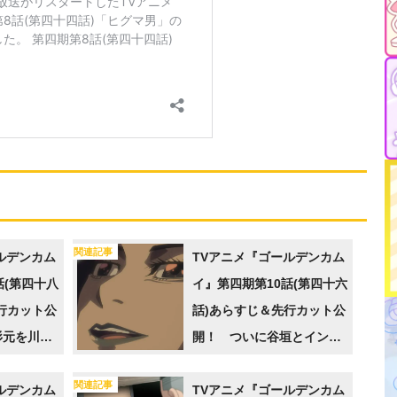
関連記事
ルデンカム
TVアニメ『ゴールデンカム
話(第四十八
イ』第四期第10話(第四十六
行カット公
話)あらすじ＆先行カット公
杉元を川底
開！ ついに谷垣とインカ
…
ㇻマッは再会を果たすが…
関連記事
ルデンカム
TVアニメ『ゴールデンカム