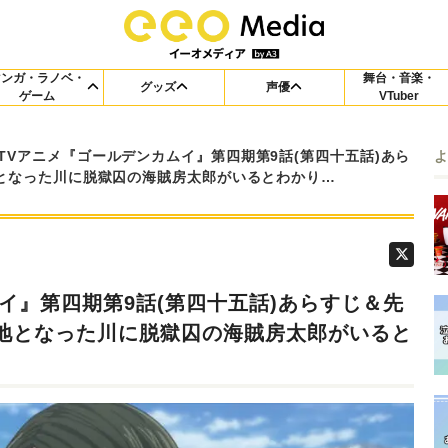
マンガ・ラノベ・
舞台・音楽・
グッズ
声優
ゲーム
VTuber
TVアニメ『ゴールデンカムイ』第四期第9話(第四十五話)あら
となった川に脱獄囚の海賊房太郎がいるとわかり…
イ』第四期第9話(第四十五話)あらすじ＆先
地となった川に脱獄囚の海賊房太郎がいると