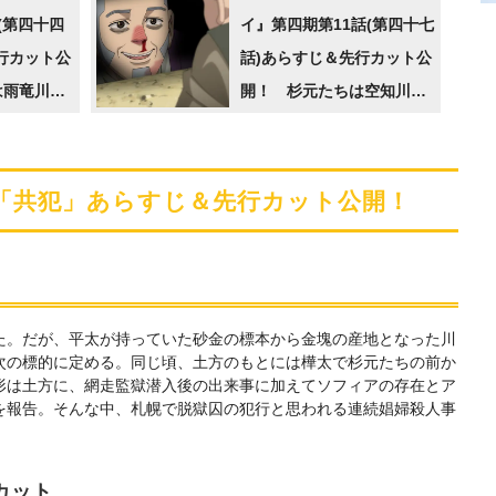
(第四十四
イ』第四期第11話(第四十七
行カット公
話)あらすじ＆先行カット公
は雨竜川で
開！ 杉元たちは空知川流
の情報を得
域にあるアイヌコタンを訪
れていた
)「共犯」あらすじ＆先行カット公開！
た。だが、平太が持っていた砂金の標本から金塊の産地となった川
次の標的に定める。同じ頃、土方のもとには樺太で杉元たちの前か
形は土方に、網走監獄潜入後の出来事に加えてソフィアの存在とア
を報告。そんな中、札幌で脱獄囚の犯行と思われる連続娼婦殺人事
カット