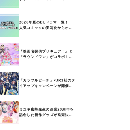
ト能力で無双する主人公最強な
どの人気作品、異世界ファンタ
ジーや隠れた名作までご紹介!!
2026年夏のBLドラマ一覧！
人気コミックの実写化からオリ
ジナル作品まで多彩なラインナ
ップに!!【7月放送・配信開始】
『映画名探偵プリキュア！』と
「ラウンドワン」がコラボ！
キュアアンサーたちのアクスタ
などコラボグッズが8月1日から
登場
「カラフルピーチ」×JR3社のタ
イアップキャンペーンが開催決
定！ ボイスドラマやスタンプ
ラリー、オリジナルグッズの販
売も
ミユキ蜜蜂先生の画業20周年を
記念した新作グッズが発売決
定！『春の嵐とモンスター』
『野良猫と狼』『営業ですか