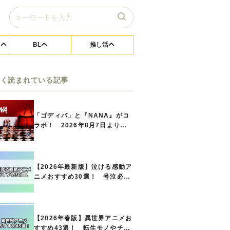
BL
推し活
よく読まれている記事
「ゴディバ」と『NANA』がコ
ラボ！ 2026年8月7日よりシ
ョコリキサー2種類、タンブラー
セットなど第1弾商品が発売へ
【2026年最新版】泣ける感動ア
ニメおすすめ30選！ 号泣必須
の名作をご紹介!! あなたのな
かのランキングは？
【2026年春版】異世界アニメお
すすめ43選！ 転生モノやチー