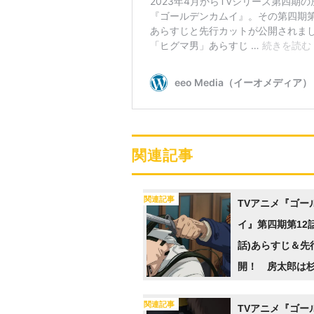
関連記事
関連記事
TVアニメ『ゴー
イ』第四期第12
話)あらすじ＆先
開！ 房太郎は
に引きずり込み
関連記事
TVアニメ『ゴー