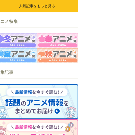
ら』『なまいきざかり。』か
人気記事をもっと見る
ら、ときめくアイテムが登場♪
アニメ特集
特集記事