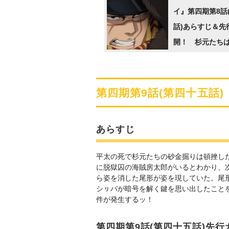
イ』第四期第8話
話)あらすじ＆先
開！ 杉元たち
砂金が採れると
るが…
第四期第9話(第四十五話
あらすじ
平太の死で杉元たちの砂金掘りは頓挫し
に脱獄囚の海賊房太郎がいるとわかり、
ら姿を消した尾形が姿を現していた。尾
シㇼパが暗号を解く鍵を思い出したこと
件が発生するッ！
第四期第9話(第四十五話)先行