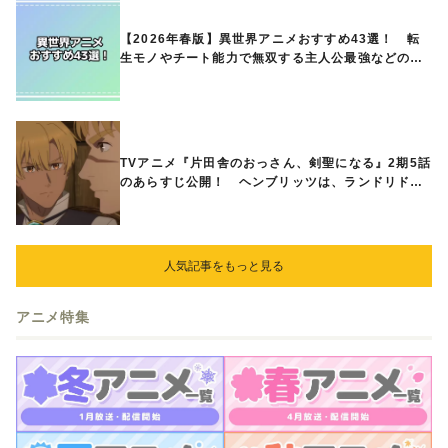
【2026年春版】異世界アニメおすすめ43選！ 転
生モノやチート能力で無双する主人公最強などの人
気作品、異世界ファンタジーや隠れた名作までご紹
介!!
TVアニメ『片田舎のおっさん、剣聖になる』2期5話
のあらすじ公開！ ヘンブリッツは、ランドリドに
立ち合いを申し入れ…
人気記事をもっと見る
アニメ特集