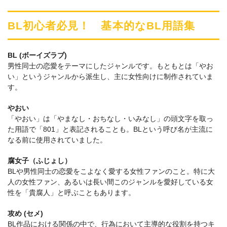
BL初心者必見！ 基本的なBL用語集
BL (ボーイズラブ)
男性同士の恋愛をテーマにしたジャンルです。もともとは「やお
い」というジャンルから派生し、主に女性向けに制作されていま
す。
やおい
「やおい」は「やまなし・おちなし・いみなし」の頭文字を取っ
た用語で「801」と表記されることも。BLという呼び名が主流に
なる前に使用されていました。
腐女子（ふじょし）
BLや男性同士の恋愛をこよなく愛する女性ファンのこと。特に大
人の女性ファン、あるいは長い間このジャンルを愛好している女
性を「貴腐人」と呼ぶこともあります。
攻め (セメ)
BL作品における関係の中で、行為において主導的な役割を持つキ