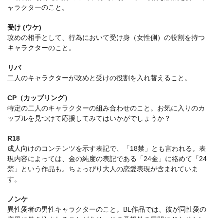
ャラクターのこと。
受け (ウケ)
攻めの相手として、行為において受け身（女性側）の役割を持つ
キャラクターのこと。
リバ
二人のキャラクターが攻めと受けの役割を入れ替えること。
CP（カップリング）
特定の二人のキャラクターの組み合わせのこと。お気に入りのカ
ップルを見つけて応援してみてはいかがでしょうか？
R18
成人向けのコンテンツを示す表記で、「18禁」とも言われる。表
現内容によっては、金の純度の表記である「24金」に絡めて「24
禁」という作品も。ちょっぴり大人の恋愛表現が含まれていま
す。
ノンケ
異性愛者の男性キャラクターのこと。BL作品では、彼が同性愛の