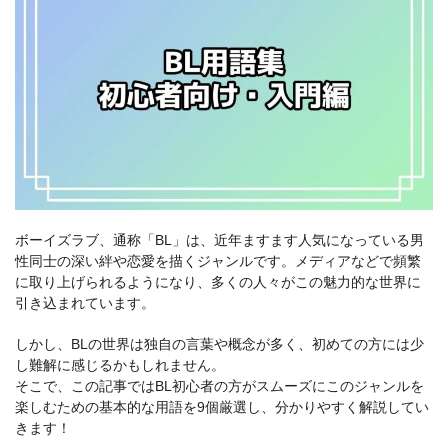
ボーイズラブ、通称「BL」は、近年ますます人気になっている男
性同士の深い絆や恋愛を描くジャンルです。メディアなどで頻繁
に取り上げられるようになり、多くの人々がこの魅力的な世界に
引き込まれています。
しかし、BLの世界は独自の言葉や概念が多く、初めての方には少
し難解に感じるかもしれません。
そこで、この記事ではBL初心者の方がスムーズにこのジャンルを
楽しむための基本的な用語を9個厳選し、分かりやすく解説してい
きます！