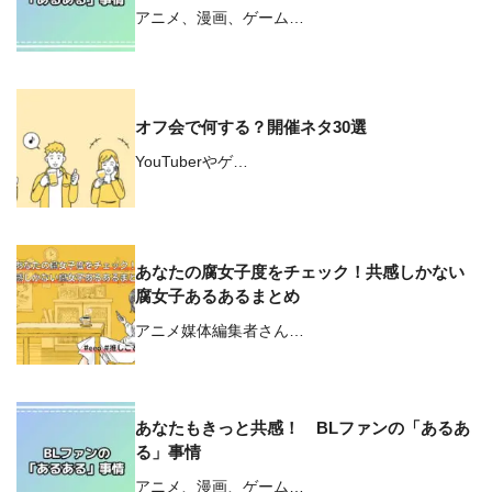
アニメ、漫画、ゲーム…
オフ会で何する？開催ネタ30選
YouTuberやゲ…
あなたの腐女子度をチェック！共感しかない
腐女子あるあるまとめ
アニメ媒体編集者さん…
あなたもきっと共感！ BLファンの「あるあ
る」事情
アニメ、漫画、ゲーム…