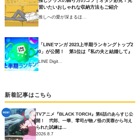
推しグッズの飾り方のコツ｜オタク必見！見
習いたいおしゃれな収納方法もご紹介
推しへの愛が深まるほ…
「LINEマンガ 2023上半期ランキングトップ2
0」が公開！ 第1位は『私の夫と結婚して』
LINE Digit…
新着記事はこちら
TVアニメ『BLACK TORCH』第6話のあらすじ公
開！ 弐郎、一華、零司が物ノ怪の芙蓉から与え
られた試練は…
2026.8.7