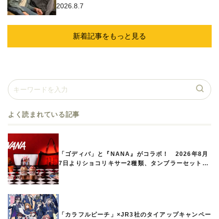
2026.8.7
新着記事をもっと見る
よく読まれている記事
「ゴディバ」と『NANA』がコラボ！ 2026年8月
7日よりショコリキサー2種類、タンブラーセットな
ど第1弾商品が発売へ
「カラフルピーチ」×JR3社のタイアップキャンペー