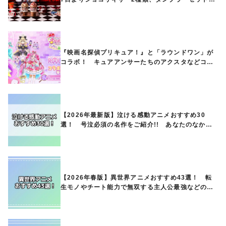
ど第1弾商品が発売へ
『映画名探偵プリキュア！』と「ラウンドワン」が
コラボ！ キュアアンサーたちのアクスタなどコラ
ボグッズが8月1日から登場
【2026年最新版】泣ける感動アニメおすすめ30
選！ 号泣必須の名作をご紹介!! あなたのなかの
ランキングは？
【2026年春版】異世界アニメおすすめ43選！ 転
生モノやチート能力で無双する主人公最強などの人
気作品、異世界ファンタジーや隠れた名作までご紹
介!!