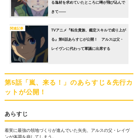
る逸材を求めていたところに噂が飛び込んで
きて――
関連記事
TVアニメ『転生貴族、鑑定スキルで成り上が
る』第6話あらすじが公開！ アルスは父・
レイヴンに代わって軍議に出席する
第5話「嵐、来る！」のあらすじ＆先行カ
ットが公開！
あらすじ
着実に最強の領地づくりが進んでいた矢先、アルスの父・レイヴ
ンが体調を崩してしまう。