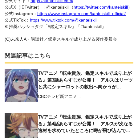
公式サイト：
https://kanteiskill.com/
公式X（旧Twitter）：@kanteiskill（
https://twitter.com/kanteiskill
）
公式Instagram：
https://www.instagram.com/kanteiskill_official/
公式TikTok：
https://www.tiktok.com/@kanteiskill
※推奨ハッシュタグ「#鑑定スキル」「#kanteiskill」
(C)未来人A・講談社／鑑定スキルで成り上がる製作委員会
関連記事はこちら
TVアニメ『転生貴族、鑑定スキルで成り上が
る』第3話あらすじが公開！ アルスはリーツ
と共にシャーロットの救出へ向かうが…
CBCテレビ新アニメ…
TVアニメ『転生貴族、鑑定スキルで成り上が
る』第4話あらすじが公開！ アルスが次なる
逸材を求めていたところに噂が飛び込んでき
て――