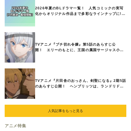
2026年夏のBLドラマ一覧！ 人気コミックの実写
化からオリジナル作品まで多彩なラインナップに!!
【7月放送・配信開始】
TVアニメ『ブチ切れ令嬢』第5話のあらすじ公
開！ エリーのもとに、王国の属国サージャス小王
国が帝国に宣戦布告したと急報が入る
TVアニメ『片田舎のおっさん、剣聖になる』2期5話
のあらすじ公開！ ヘンブリッツは、ランドリドに
立ち合いを申し入れ…
人気記事をもっと見る
アニメ特集