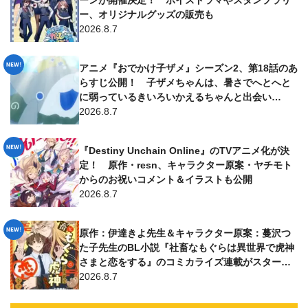
ーンが開催決定！ ボイスドラマやスタンプラリ
ー、オリジナルグッズの販売も
2026.8.7
アニメ『おでかけ子ザメ』シーズン2、第18話のあ
らすじ公開！ 子ザメちゃんは、暑さでへとへと
に弱っているきいろいかえるちゃんと出会い…
2026.8.7
『Destiny Unchain Online』のTVアニメ化が決
定！ 原作・resn、キャラクター原案・ヤチモト
からのお祝いコメント＆イラストも公開
2026.8.7
原作：伊達きよ先生＆キャラクター原案：蔓沢つ
た子先生のBL小説『社畜なもぐらは異世界で虎神
さまと恋をする』のコミカライズ連載がスター
ト！ 漫画は仁茂田あい先生が担当
2026.8.7