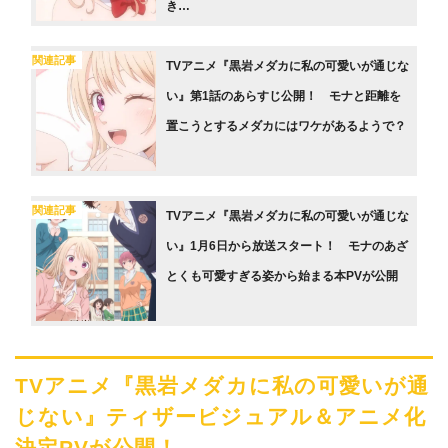
き…
関連記事
TVアニメ『黒岩メダカに私の可愛いが通じな
い』第1話のあらすじ公開！ モナと距離を
置こうとするメダカにはワケがあるようで？
関連記事
TVアニメ『黒岩メダカに私の可愛いが通じな
い』1月6日から放送スタート！ モナのあざ
とくも可愛すぎる姿から始まる本PVが公開
TVアニメ『黒岩メダカに私の可愛いが通
じない』ティザービジュアル＆アニメ化
決定PVが公開！