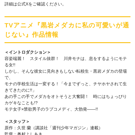
詳細は公式Xをご確認ください。
TVアニメ『黒岩メダカに私の可愛いが通
じない』作品情報
＜イントロダクション＞
容姿端麗！ スタイル抜群！ 川井モナは、息をするようにモテ
る女!!
しかし、そんな彼女に見向きもしない転校生・黒岩メダカの登場
で、
モナの学校生活は一変する！「今までずっと、チヤホヤされて生
きてきたのに!!」
あの手この手でメダカをオトそうと大奮闘！ 時にはちょっぴり
カゲキなことも!?
モテ女子×禁欲男子のラブコメディ、大勃発――!!
＜スタッフ＞
原作：久世 蘭（講談社「週刊少年マガジン」連載）
監督：奥村よしあき