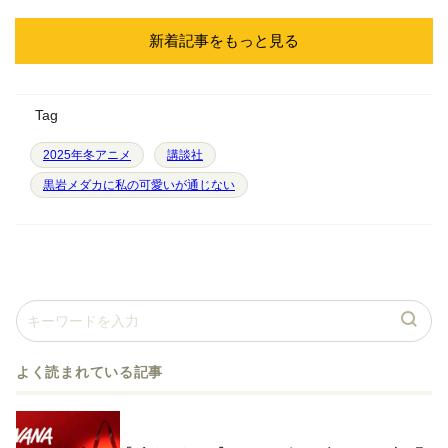
新着記事をもっと見る
Tag
2025年冬アニメ
講談社
黒岩メダカに私の可愛いが通じない
よく読まれている記事