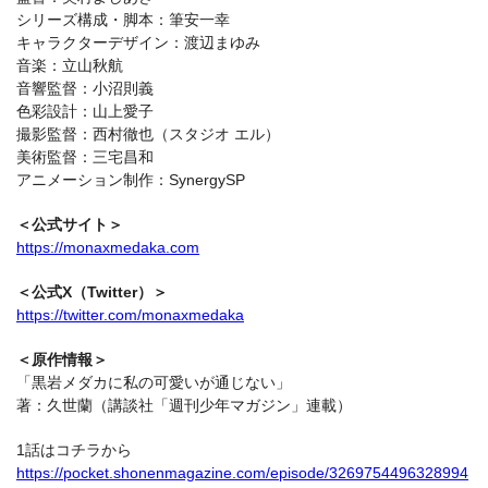
シリーズ構成・脚本：筆安一幸
キャラクターデザイン：渡辺まゆみ
音楽：立山秋航
音響監督：小沼則義
色彩設計：山上愛子
撮影監督：西村徹也（スタジオ エル）
美術監督：三宅昌和
アニメーション制作：SynergySP
＜公式サイト＞
https://monaxmedaka.com
＜公式X（Twitter）＞
https://twitter.com/monaxmedaka
＜原作情報＞
「黒岩メダカに私の可愛いが通じない」
著：久世蘭（講談社「週刊少年マガジン」連載）
1話はコチラから
https://pocket.shonenmagazine.com/episode/3269754496328994