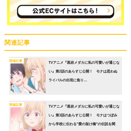
関連記事
関連記事
TVアニメ『黒岩メダカに私の可愛いが通じな
い』第2話のあらすじ公開！ モナは思わぬ
ライバルの出現に焦り…
関連記事
TVアニメ『黒岩メダカに私の可愛いが通じな
い』第3話のあらすじ公開！ モナはつぼみ
から学校に伝わる”愛の架け橋”の伝説を聞