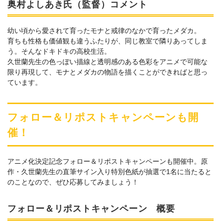
奥村よしあき氏（監督）コメント
幼い頃から愛されて育ったモナと戒律のなかで育ったメダカ。
育ちも性格も価値観も違うふたりが、同じ教室で隣りあってしま
う。そんなドキドキの高校生活。
久世蘭先生の色っぽい描線と透明感のある色彩をアニメで可能な
限り再現して、モナとメダカの物語を描くことができればと思っ
ています。
フォロー＆リポストキャンペーンも開
催！
アニメ化決定記念フォロー＆リポストキャンペーンも開催中。原
作・久世蘭先生の直筆サイン入り特別色紙が抽選で1名に当たると
のことなので、ぜひ応募してみましょう！
フォロー＆リポストキャンペーン 概要