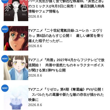
パース先生が描く歪で鮮烈な執着BL『灰色と赤』
のコミックスが8月3日に発売！ 書店別購入特典
情報やフェア情報も
2026.8.6
TVアニメ『二十世紀電氣目録-ユーレカ・エヴリ
カ-』第6話のあらすじ公開！ 厳しい練習を乗り
越えた稲子だったが…
2026.8.6
TVアニメ『尚善』2027年4月からフジテレビで放
送開始！ 尚善や道然たちのキャラクターボイス
が聞ける第1弾PVも公開
2026.8.6
TVアニメ『リゼロ』第4期《奪還編》PVが公開！
スバルたちの葛藤や新たな敵の存在が描かれた
映像に
2026.8.6