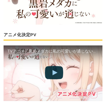
アニメ化決定PV
TVアニメ「黒岩メダカに私の可愛いが通じない」アニメ化決定PV