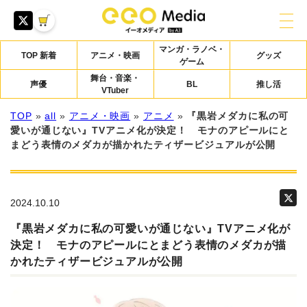
マンガ・ラノベ・
TOP 新着
アニメ・映画
グッズ
ゲーム
舞台・音楽・
声優
BL
推し活
VTuber
TOP
»
all
»
アニメ・映画
»
アニメ
»
『黒岩メダカに私の可
愛いが通じない』TVアニメ化が決定！ モナのアピールにと
まどう表情のメダカが描かれたティザービジュアルが公開
2024.10.10
『黒岩メダカに私の可愛いが通じない』TVアニメ化が
決定！ モナのアピールにとまどう表情のメダカが描
かれたティザービジュアルが公開