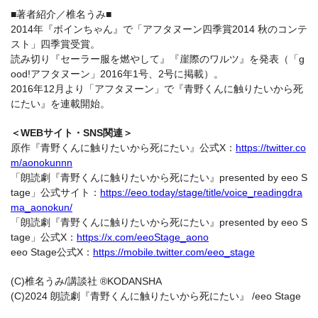
■著者紹介／椎名うみ■
2014年『ボインちゃん』で「アフタヌーン四季賞2014 秋のコンテ
スト」四季賞受賞。
読み切り『セーラー服を燃やして』『崖際のワルツ』を発表（「g
ood!アフタヌーン」2016年1号、2号に掲載）。
2016年12月より「アフタヌーン」で『青野くんに触りたいから死
にたい』を連載開始。
＜WEBサイト・SNS関連＞
原作『青野くんに触りたいから死にたい』公式X：
https://twitter.co
m/aonokunnn
「朗読劇『青野くんに触りたいから死にたい』presented by eeo S
tage」公式サイト：
https://eeo.today/stage/title/voice_readingdra
ma_aonokun/
「朗読劇『青野くんに触りたいから死にたい』presented by eeo S
tage」公式X：
https://x.com/eeoStage_aono
eeo Stage公式X：
https://mobile.twitter.com/eeo_stage
(C)椎名うみ/講談社 ®KODANSHA
(C)2024 朗読劇『青野くんに触りたいから死にたい』 /eeo Stage