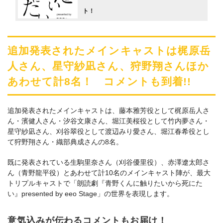
ト！
追加発表されたメインキャストは梶原岳
人さん、星守紗凪さん、狩野翔さんほか
あわせて計8名！ コメントも到着!!
追加発表されたメインキャストは、藤本雅芳役として梶原岳人さ
ん・濱健人さん・汐谷文康さん、堀江美桜役として竹内夢さん・
星守紗凪さん、刈谷翠役として渡辺みり愛さん、堀江春希役とし
て狩野翔さん・織部典成さんの8名。
既に発表されている生駒里奈さん（刈谷優里役）、赤澤遼太郎さ
ん（青野龍平役）とあわせて計10名のメインキャスト陣が、最大
トリプルキャストで「朗読劇『青野くんに触りたいから死にた
い』presented by eeo Stage」の世界を表現します。
意気込みが伝わるコメントもお届け！