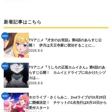
新着記事はこちら
TVアニメ『才女のお世話』第6話のあらすじ公
開！ 伊月は天王寺家に宿泊することに…
2026.8.6
TVアニメ『うしろの正面カムイさん』第6話のあ
らすじ公開！ カムイとドライブに出かけたシヅ
カは…
2026.8.6
ホロライブ・さくらみこ、2ndライブが10月29日
に開催決定！ チケットの1次先行は8月10日から
受付スタート