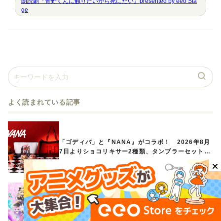
朗読劇『青野くんに触りたいから死にたい』presented by eeo Sta
ge
よく読まれている記事
「ゴディバ」と『NANA』がコラボ！ 2026年8月
7日よりショコリキサー2種類、タンブラーセットな
ど第1弾商品が発売へ
『映画名探偵プリキュア！』と「ラウンドワン」が
コラボ！ キュアアンサーたちのアクスタなどコラ