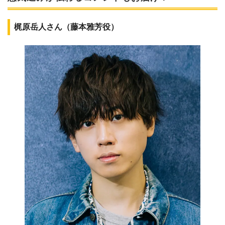
梶原岳人さん（藤本雅芳役）