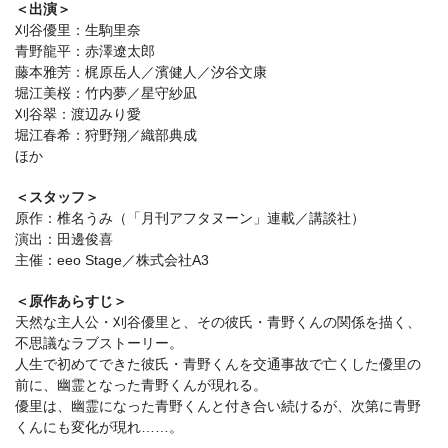
＜出演＞
刈谷優里：生駒里奈
青野龍平：赤澤遼太郎
藤本雅芳：梶原岳人／濱健人／汐谷文康
堀江美桜：竹内夢／星守紗凪
刈谷翠：渡辺みり愛
堀江春希：狩野翔／織部典成
ほか
＜スタッフ＞
原作：椎名うみ（「月刊アフタヌーン」連載／講談社）
演出：田邊俊喜
主催：eeo Stage／株式会社A3
＜原作あらすじ＞
天然な主人公・刈谷優里と、その彼氏・青野くんの関係を描く、
不思議なラブストーリー。
人生で初めてできた彼氏・青野くんを交通事故で亡くした優里の
前に、幽霊となった青野くんが現れる。
優里は、幽霊になった青野くんと付き合い続けるが、次第に青野
くんにも変化が現れ……。