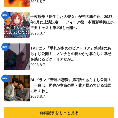
2026.8.7
十夜原作『転生した大聖女』が初の舞台化、2027
年1月に上演決定！ フィーア役・本西彩希帆ほか
主要キャスト第1弾も公開へ
2026.8.7
TVアニメ『手札が多めのビクトリア』第6話のあ
らすじ公開！ ノンナとの穏やかな暮らしに幸せ
を感じるビクトリアだが…
2026.8.7
BLドラマ『普通の恋愛』第7話のあらすじ公開！
一良は、周弥が本命の男・豊と揉めている場面
に出くわし…
2026.8.7
新着記事をもっと見る