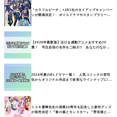
「カラフルピーチ」×JR3社のタイアップキャンペー
ンが開催決定！ ボイスドラマやスタンプラリー、
オリジナルグッズの販売も
【2026年最新版】泣ける感動アニメおすすめ30
選！ 号泣必須の名作をご紹介!! あなたのなかの
ランキングは？
2026年夏のBLドラマ一覧！ 人気コミックの実写
化からオリジナル作品まで多彩なラインナップに!!
【7月放送・配信開始】
ミユキ蜜蜂先生の画業20周年を記念した新作グッズ
が発売決定！『春の嵐とモンスター』『野良猫と
狼』『営業ですから』『なまいきざかり。』から、