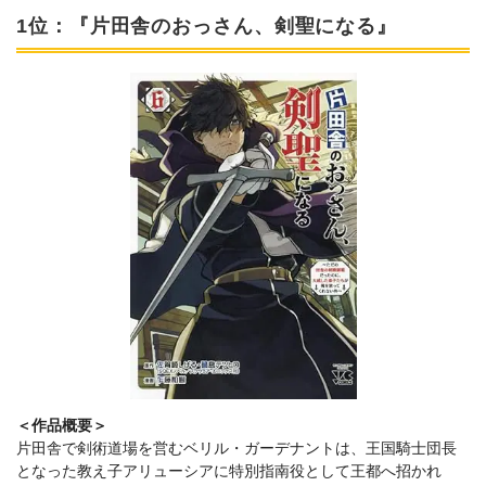
1位：『片田舎のおっさん、剣聖になる』
＜作品概要＞
片田舎で剣術道場を営むベリル・ガーデナントは、王国騎士団長
となった教え子アリューシアに特別指南役として王都へ招かれ