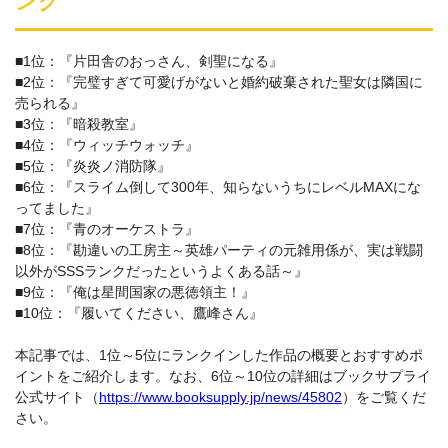
ング
■1位：『片田舎のおっさん、剣聖になる』
■2位：『完璧すぎて可愛げがないと婚約破棄された聖女は隣国に
売られる』
■3位：『暗殺教室』
■4位：『ウィッチウォッチ』
■5位：『炎炎ノ消防隊』
■6位：『スライム倒して300年、知らないうちにレベルMAXにな
ってました』
■7位：『青のオーケストラ』
■8位：『勘違いの工房主～英雄パーティの元雑用係が、実は戦闘
以外がSSSランクだったというよくある話～』
■9位：『俺は星間国家の悪徳領主！』
■10位：『履いてください、鷹峰さん』
本記事では、1位～5位にランクインした作品の概要とおすすめポ
イントをご紹介します。なお、6位～10位の詳細はブックサプライ
公式サイト（
https://www.booksupply.jp/news/45802
）をご覧くだ
さい。