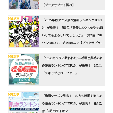
【ブックサプライ調べ】
関連記事
「2025年秋アニメ原作漫画ランキングTOP1
0」が発表！ 第3位『最後にひとつだけお願
いしてもよろしいでしょうか』、第2位『SP
Y×FAMILY』、第1位は…？【ブックサプライ
調べ】
関連記事
「“このキャラに救われた”…感動と共感の名
作漫画ランキングTOP10」が発表！ 1位は
『スキップとローファー』
関連記事
「梅雨シーズン到来！ おうち時間を楽しめ
る漫画ランキングTOP10」が発表！ 第1位
は『3月のライオン』