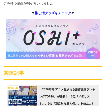
力を持つ漫画が勢ぞろいしました！
▼
推し活グッズをチェック
▼
関連記事
関連記事
「2026年冬 アニメ化される原作漫画ランキ
ングTOP10」が発表！ 3位『メダリス
ト』、2位『正反対な君と僕』、1位は…？