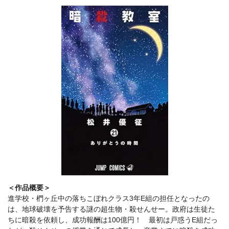
＜作品概要＞
進学校・椚ヶ丘中の落ちこぼれクラス3年E組の担任となったの
は、地球破壊を予告する謎の超生物・殺せんせー。政府は生徒た
ちに暗殺を依頼し、成功報酬は100億円！ 最初は戸惑うE組だっ