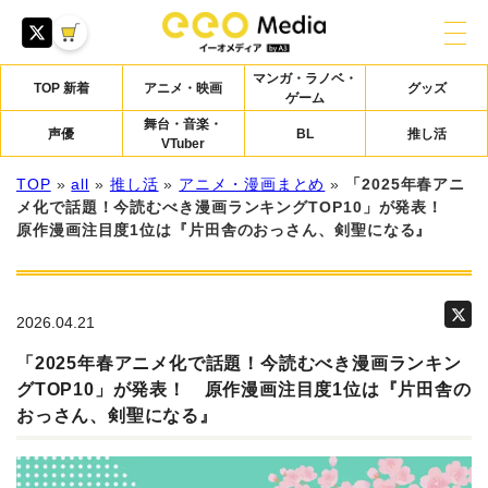
マンガ・ラノベ・
TOP 新着
アニメ・映画
グッズ
ゲーム
舞台・音楽・
声優
BL
推し活
VTuber
TOP
»
all
»
推し活
»
アニメ・漫画まとめ
»
「2025年春アニ
メ化で話題！今読むべき漫画ランキングTOP10」が発表！
原作漫画注目度1位は『片田舎のおっさん、剣聖になる』
2026.04.21
「2025年春アニメ化で話題！今読むべき漫画ランキン
グTOP10」が発表！ 原作漫画注目度1位は『片田舎の
おっさん、剣聖になる』