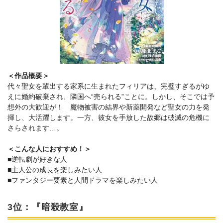
＜作品概要＞
代々聖女を輩出する家系に生まれたフィリアは、完璧すぎるがゆ
えに婚約破棄され、隣国へ“売られる”ことに。しかし、そこでは予
想外の大歓迎が！ 魔物被害の結界や新薬開発など聖女の力を発
揮し、大活躍します。一方、彼女を手放した故郷は破滅の危機に
さらされます…。
＜こんな人におすすめ！＞
■逆転劇が好きな人
■主人公の成長を楽しみたい人
■ファンタジー要素と人間ドラマを楽しみたい人
3位：『暗殺教室』