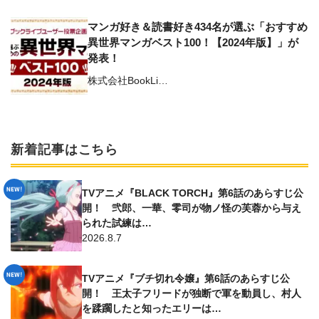
マンガ好き＆読書好き434名が選ぶ「おすすめ
異世界マンガベスト100！【2024年版】」が
発表！
株式会社BookLi…
新着記事はこちら
TVアニメ『BLACK TORCH』第6話のあらすじ公
開！ 弐郎、一華、零司が物ノ怪の芙蓉から与え
られた試練は…
2026.8.7
TVアニメ『ブチ切れ令嬢』第6話のあらすじ公
開！ 王太子フリードが独断で軍を動員し、村人
を蹂躙したと知ったエリーは…