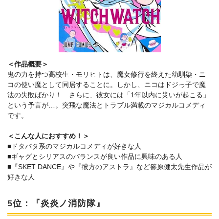
＜作品概要＞
鬼の力を持つ高校生・モリヒトは、魔女修行を終えた幼馴染・ニ
コの使い魔として同居することに。しかし、ニコはドジっ子で魔
法の失敗ばかり！ さらに、彼女には「1年以内に災いが起こる」
という予言が…。突飛な魔法とトラブル満載のマジカルコメディ
です。
＜こんな人におすすめ！＞
■ドタバタ系のマジカルコメディが好きな人
■ギャグとシリアスのバランスが良い作品に興味のある人
■『SKET DANCE』や『彼方のアストラ』など篠原健太先生作品が
好きな人
5位：『炎炎ノ消防隊』