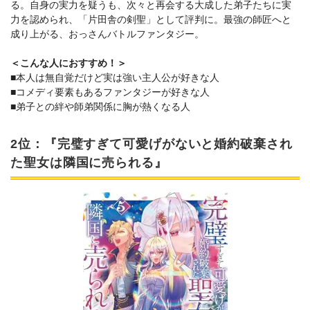
る。自身の実力を疑うも、次々と再会する大成した弟子たちに実
力を認められ、「片田舎の剣聖」として評判に。最強の師匠へと
成り上がる、おっさんバトルファンタジー。
＜こんな人におすすめ！＞
■本人は無自覚だけど実は強い主人公が好きな人
■コメディ要素もあるファンタジーが好きな人
■弟子との絆や師弟関係に胸が熱くなる人
2位：『完璧すぎて可愛げがないと婚約破棄され
た聖女は隣国に売られる』