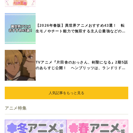
ときめくアイテムが登場♪
【2026年春版】異世界アニメおすすめ43選！ 転
生モノやチート能力で無双する主人公最強などの人
気作品、異世界ファンタジーや隠れた名作までご紹
介!!
TVアニメ『片田舎のおっさん、剣聖になる』2期5話
のあらすじ公開！ ヘンブリッツは、ランドリドに
立ち合いを申し入れ…
人気記事をもっと見る
アニメ特集